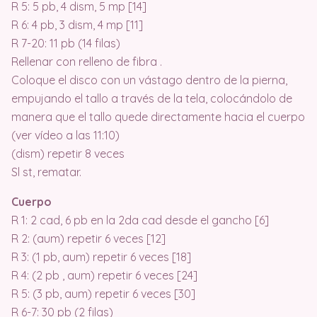
R 5: 5 pb, 4 dism, 5 mp [14]
R 6: 4 pb, 3 dism, 4 mp [11]
R 7-20: 11 pb (14 filas)
Rellenar con relleno de fibra .
Coloque el disco con un vástago dentro de la pierna,
empujando el tallo a través de la tela, colocándolo de
manera que el tallo quede directamente hacia el cuerpo
(ver vídeo a las 11:10)
(dism) repetir 8 veces
Sl st, rematar.
Cuerpo
R 1: 2 cad, 6 pb en la 2da cad desde el gancho [6]
R 2: (aum) repetir 6 veces [12]
R 3: (1 pb, aum) repetir 6 veces [18]
R 4: (2 pb , aum) repetir 6 veces [24]
R 5: (3 pb, aum) repetir 6 veces [30]
R 6-7: 30 pb (2 filas)