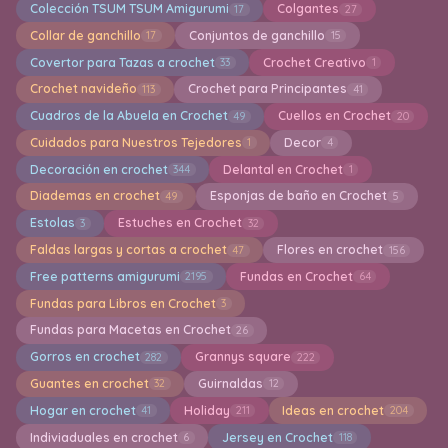
Colección TSUM TSUM Amigurumi
Colgantes
17
27
Collar de ganchillo
Conjuntos de ganchillo
17
15
Covertor para Tazas a crochet
Crochet Creativo
33
1
Crochet navideño
Crochet para Principantes
113
41
Cuadros de la Abuela en Crochet
Cuellos en Crochet
49
20
Cuidados para Nuestros Tejedores
Decor
1
4
Decoración en crochet
Delantal en Crochet
344
1
Diademas en crochet
Esponjas de baño en Crochet
49
5
Estolas
Estuches en Crochet
3
32
Faldas largas y cortas a crochet
Flores en crochet
47
156
Free patterns amigurumi
Fundas en Crochet
2195
64
Fundas para Libros en Crochet
3
Fundas para Macetas en Crochet
26
Gorros en crochet
Grannys square
282
222
Guantes en crochet
Guirnaldas
32
12
Hogar en crochet
Holiday
Ideas en crochet
41
211
204
Indiviaduales en crochet
Jersey en Crochet
6
118