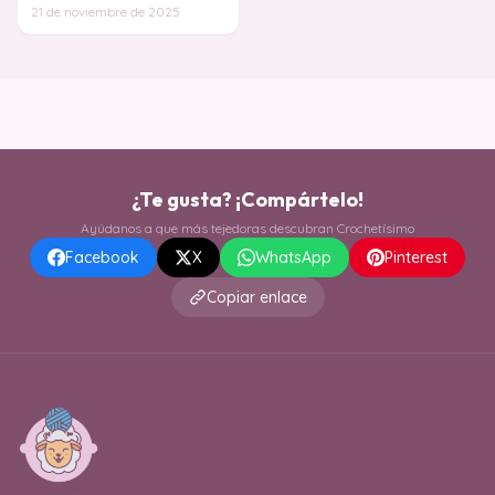
con una personalidad única.
21 de noviembre de 2025
¡Dale vida a es
¿Te gusta? ¡Compártelo!
Ayúdanos a que más tejedoras descubran Crochetísimo
Facebook
X
WhatsApp
Pinterest
Copiar enlace