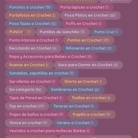
Ponchos a crochet
Porta lapices a crochet
135
2
Portafotos en Crochet
Posa Platos en crochet
2
105
Posa Tazas a Crochet
Puffs en Crochet
132
5
PUNCH
Puntillas de Ganchillo
Punto Cruz
1
16
1
Punto Intarsia a Crochet
Puntos en Crochet
3
125
Reciclando en Crochet
Riñoneras en Crochet
16
12
Ropa y Accesorios para Bebes a Crochet
111
Ruanas en Crochet
Saco para Dormir en Crochet
2
10
Sandalias, zapatillas en crochet
31
Servilletas en Crochet
Shorts en Crochet
6
1
Sin categoría
Sombreros en Crochet
384
62
Tapiz de Pared en Crochet
Toallas en crochet
7
6
Top en crochet
Toreras en Crochet
241
6
Trajes de baños a crochet
Trapillo a crochet
13
12
Túnica en crochet
Verano a Crochet
15
1
Vestidos a crochet para muñecas Barbie
8