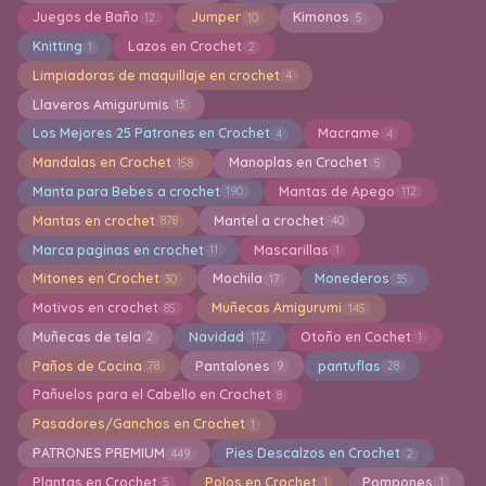
Juegos de Baño
Jumper
Kimonos
12
10
5
Knitting
Lazos en Crochet
1
2
Limpiadoras de maquillaje en crochet
4
Llaveros Amigurumis
13
Los Mejores 25 Patrones en Crochet
Macrame
4
4
Mandalas en Crochet
Manoplas en Crochet
158
5
Manta para Bebes a crochet
Mantas de Apego
190
112
Mantas en crochet
Mantel a crochet
878
40
Marca paginas en crochet
Mascarillas
11
1
Mitones en Crochet
Mochila
Monederos
30
17
35
Motivos en crochet
Muñecas Amigurumi
85
145
Muñecas de tela
Navidad
Otoño en Cochet
2
112
1
Paños de Cocina
Pantalones
pantuflas
78
9
28
Pañuelos para el Cabello en Crochet
8
Pasadores/Ganchos en Crochet
1
PATRONES PREMIUM
Pies Descalzos en Crochet
449
2
Plantas en Crochet
Polos en Crochet
Pompones
5
1
1