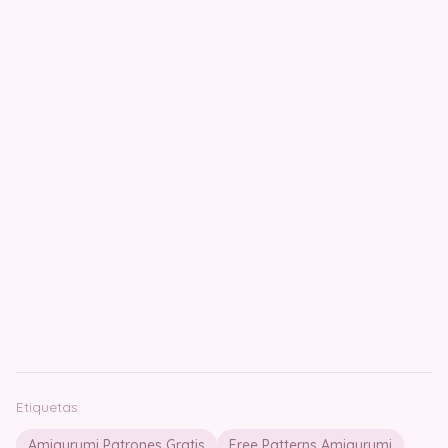
Etiquetas
Amigurumi Patrones Gratis
Free Patterns Amigurumi