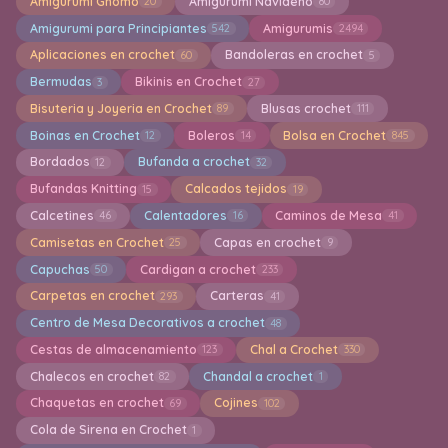
Amigurumi Gnomo
Amigurumi Navideño
20
80
Amigurumi para Principiantes
Amigurumis
542
2494
Aplicaciones en crochet
Bandoleras en crochet
60
5
Bermudas
Bikinis en Crochet
3
27
Bisuteria y Joyeria en Crochet
Blusas crochet
89
111
Boinas en Crochet
Boleros
Bolsa en Crochet
12
14
845
Bordados
Bufanda a crochet
12
32
Bufandas Knitting
Calcados tejidos
15
19
Calcetines
Calentadores
Caminos de Mesa
46
16
41
Camisetas en Crochet
Capas en crochet
25
9
Capuchas
Cardigan a crochet
50
233
Carpetas en crochet
Carteras
293
41
Centro de Mesa Decorativos a crochet
48
Cestas de almacenamiento
Chal a Crochet
123
330
Chalecos en crochet
Chandal a crochet
82
1
Chaquetas en crochet
Cojines
69
102
Cola de Sirena en Crochet
1