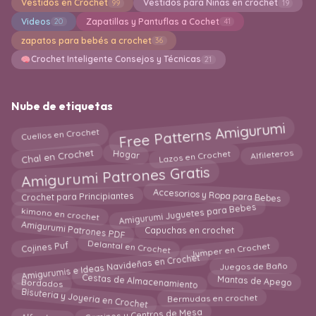
Vestidos en Crochet
Vestidos para Niñas en crochet
99
19
Videos
Zapatillas y Pantuflas a Cochet
20
41
zapatos para bebés a crochet
36
Crochet Inteligente Consejos y Técnicas
21
Nube de etiquetas
Free Patterns Amigurumi
Cuellos en Crochet
Alfileteros
Chal en Crochet
Lazos en Crochet
Hogar
Amigurumi Patrones Gratis
Accesorios y Ropa para Bebes
Crochet para Principiantes
Amigurumi Juguetes para Bebes
kimono en crochet
Amigurumi Patrones PDF
Capuchas en crochet
Cojines Puf
Delantal en Crochet
Jumper en Crochet
Amigurumis e Ideas Navideñas en Crochet
Juegos de Baño
Mantas de Apego
Cestas de Almacenamiento
Bordados
Bisuteria y Joyeria en Crochet
Bermudas en crochet
Caminos y Centros de Mesa