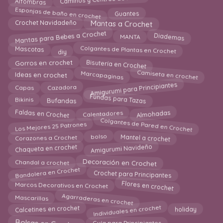
Alfombras
Esponjas de baño en crochet
Guantes
Crochet Navidadeño
Mantas a Crochet
Mantas para Bebes a Crochet
MANTA
Diademas
Colgantes de Plantas en Crochet
Mascotas
diy
Bisutería en Crochet
Gorros en crochet
Camiseta en crochet
Marcapaginas
Ideas en crochet
Amigurumi para Principiantes
Cazadora
Capas
Fundas para Tazas
Bikinis
Bufandas
Faldas en Crochet
Almohadas
Calentadores
Colgantes de Pared en Crochet
Los Mejores 25 Patrones
Mantel a crochet
bolso
Corazones a Crochet
Amigurumi Navideño
Chaqueta en crochet
Chandal a crochet
Decoración en Crochet
Bandolera en Crochet
Crochet para Principantes
Flores en crochet
Marcos Decorativos en Crochet
Agarraderas en crochet
Mascarillas
Individuales en crochet
Calcetines en crochet
holiday
Bolsas en Crochet
Guía para Principiantes