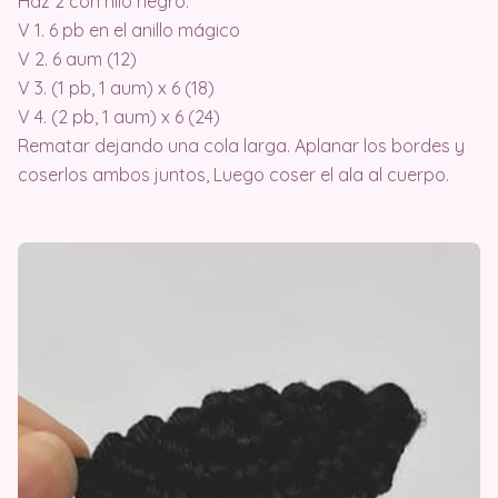
Haz 2 con hilo negro.
V 1. 6 pb en el anillo mágico
V 2. 6 aum (12)
V 3. (1 pb, 1 aum) x 6 (18)
V 4. (2 pb, 1 aum) x 6 (24)
Rematar dejando una cola larga. Aplanar los bordes y
coserlos ambos juntos, Luego coser el ala al cuerpo.