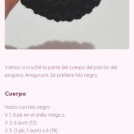
Vamos a croché la parte del cuerpo del patrón del
pingüino Amigurumi. Se prefiere hilo negro.
Cuerpo
Hazlo con hilo negro
V 1. 6 pb en el anillo mágico
V 2. 6 aum (12)
V 3. (1 pb, 1 aum) x 6 (18)