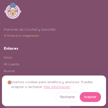
Patrones de Crochet y Ganchillo
El límite es tu imaginación
Enlaces
Inicio
Mi cuenta
Buscar
Usamos cookies para analítica y anuncios. Puedes
aceptar o rechazar.
Más información
Explora todas las categorías
Rechazar
Aceptar
Accesorios crochet
319
Accesorios en Crochet para Mascotas
57