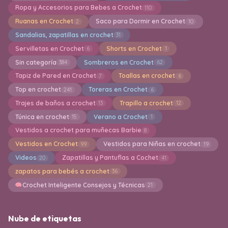
Ropa y Accesorios para Bebes a Crochet
110
Ruanas en Crochet
Saco para Dormir en Crochet
2
10
Sandalias, zapatillas en crochet
31
Servilletas en Crochet
Shorts en Crochet
6
1
Sin categoría
Sombreros en Crochet
384
62
Tapiz de Pared en Crochet
Toallas en crochet
7
6
Top en crochet
Toreras en Crochet
241
6
Trajes de baños a crochet
Trapillo a crochet
13
12
Túnica en crochet
Verano a Crochet
15
1
Vestidos a crochet para muñecas Barbie
8
Vestidos en Crochet
Vestidos para Niñas en crochet
99
19
Videos
Zapatillas y Pantuflas a Cochet
20
41
zapatos para bebés a crochet
36
Crochet Inteligente Consejos y Técnicas
21
Nube de etiquetas