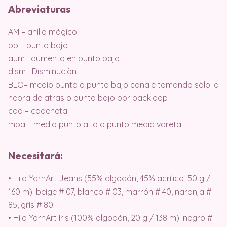
Abreviaturas
AM – anillo mágico
pb – punto bajo
aum– aumento en punto bajo
dism– Disminuciòn
BLO– medio punto o punto bajo canalé tomando sòlo la
hebra de atras o punto bajo por backloop
cad – cadeneta
mpa – medio punto alto o punto media vareta
Necesitará:
• Hilo YarnArt Jeans (55% algodón, 45% acrílico, 50 g /
160 m): beige # 07, blanco # 03, marrón # 40, naranja #
85, gris # 80
• Hilo YarnArt Iris (100% algodón, 20 g / 138 m): negro #