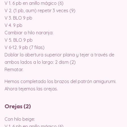
V 1. 6 pb en anillo mágico (6)
V 2. (1 pb, aum) repetir 3 veces (9)
V 3. BLO 9 pb
V 4. 9 pb
Cambiar a hilo naranja:
V 5. BLO 9 pb
V 6-12. 9 pb (7 filas)
Doblar la abertura superior plana y tejer a través de
ambos lados a lo largo: 2 dism (2)
Rematar.
Hemos completado los brazos del patrón amigurumi.
Ahora tejemos las orejas.
Orejas (2)
Con hilo beige:
V 1. 6 pb en anillo mágico (6)