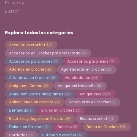
Mi cuenta
Buscar
Explora todas las categorías
Accesorios crochet
319
Accesorios en Crochet para Mascotas
57
Accesorios para bebes
Accesorios para niñas
61
60
Adornos en Crochet
Agarraderas en crochet
20
21
Alfombras en Crochet
Almohadones
99
248
Amigurumi Gnomo
Amigurumi Navideño
20
80
Amigurumi para Principiantes
Amigurumis
541
2493
Aplicaciones en crochet
Bandoleras en crochet
60
5
Bermudas
Bikinis en Crochet
3
27
Bisuteria y Joyeria en Crochet
Blusas crochet
89
111
Boinas en Crochet
Boleros
Bolsa en Crochet
12
14
845
Bordados
Bufanda a crochet
12
32