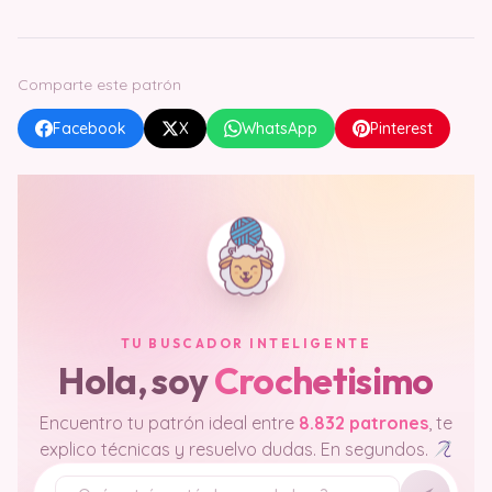
Comparte este patrón
Facebook
X
WhatsApp
Pinterest
TU BUSCADOR INTELIGENTE
Hola, soy
Crochetisimo
Encuentro tu patrón ideal entre
8.832 patrones
, te
explico técnicas y resuelvo dudas. En segundos.