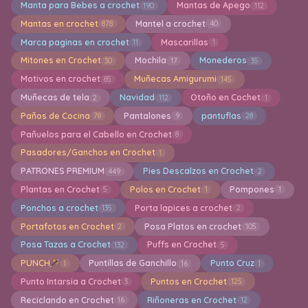
Manta para Bebes a crochet
Mantas de Apego
190
112
Mantas en crochet
Mantel a crochet
878
40
Marca paginas en crochet
Mascarillas
11
1
Mitones en Crochet
Mochila
Monederos
30
17
35
Motivos en crochet
Muñecas Amigurumi
85
145
Muñecas de tela
Navidad
Otoño en Cochet
2
112
1
Paños de Cocina
Pantalones
pantuflas
78
9
28
Pañuelos para el Cabello en Crochet
8
Pasadores/Ganchos en Crochet
1
PATRONES PREMIUM
Pies Descalzos en Crochet
449
2
Plantas en Crochet
Polos en Crochet
Pompones
5
1
1
Ponchos a crochet
Porta lapices a crochet
135
2
Portafotos en Crochet
Posa Platos en crochet
2
105
Posa Tazas a Crochet
Puffs en Crochet
132
5
PUNCH
Puntillas de Ganchillo
Punto Cruz
1
16
1
Punto Intarsia a Crochet
Puntos en Crochet
3
125
Reciclando en Crochet
Riñoneras en Crochet
16
12