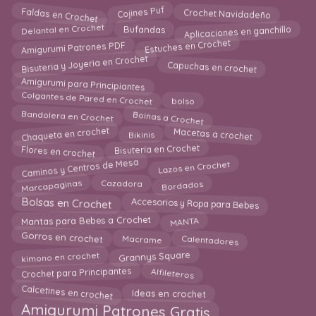
Faldas en Crochet
Cojines Puf
Crochet Navidadeño
Aplicaciones en ganchillo
Delantal en Crochet
Bufandas
Amigurumi Patrones PDF
Estuches en Crochet
Bisuteria y Joyeria en Crochet
Capuchas en crochet
Amigurumi para Principiantes
bolso
Colgantes de Pared en Crochet
Boinas a Crochet
Bandolera en Crochet
Macetas a crochet
Chaqueta en crochet
Bikinis
Flores en crochet
Bisutería en Crochet
Caminos y Centros de Mesa
Lazos en Crochet
Marcapaginas
Bordados
Cazadora
Accesorios y Ropa para Bebes
Bolsas en Crochet
MANTA
Mantas para Bebes a Crochet
Calentadores
Macrame
Gorros en crochet
kimono en crochet
Grannys Square
Alfileteros
Crochet para Principantes
Calcetines en crochet
Ideas en crochet
Amigurumi Patrones Gratis