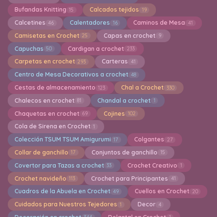
Bufandas Knitting
Calcados tejidos
15
19
Calcetines
Calentadores
Caminos de Mesa
46
16
41
Camisetas en Crochet
Capas en crochet
25
9
Capuchas
Cardigan a crochet
50
233
Carpetas en crochet
Carteras
293
41
Centro de Mesa Decorativos a crochet
48
Cestas de almacenamiento
Chal a Crochet
123
330
Chalecos en crochet
Chandal a crochet
81
1
Chaquetas en crochet
Cojines
69
102
Cola de Sirena en Crochet
1
Colección TSUM TSUM Amigurumi
Colgantes
17
27
Collar de ganchillo
Conjuntos de ganchillo
17
15
Covertor para Tazas a crochet
Crochet Creativo
33
1
Crochet navideño
Crochet para Principantes
113
41
Cuadros de la Abuela en Crochet
Cuellos en Crochet
49
20
Cuidados para Nuestros Tejedores
Decor
1
4