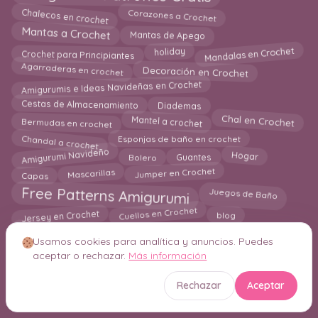
Chalecos en crochet
Corazones a Crochet
Mantas a Crochet
Mantas de Apego
Mandalas en Crochet
Crochet para Principiantes
holiday
Decoración en Crochet
Agarraderas en crochet
Amigurumis e Ideas Navideñas en Crochet
Diademas
Cestas de Almacenamiento
Bermudas en crochet
Chal en Crochet
Mantel a crochet
Chandal a crochet
Esponjas de baño en crochet
Amigurumi Navideño
Bolero
Hogar
Guantes
Capas
Jumper en Crochet
Mascarillas
Free Patterns Amigurumi
Juegos de Baño
Jersey en Crochet
Cuellos en Crochet
blog
Individuales en crochet
Los Mejores 25 Patrones
Usamos cookies para analítica y anuncios. Puedes
Camiseta en crochet
Amigurumi Juguetes para Bebes
aceptar o rechazar.
Más información
Fundas para Tazas
Guía para Principiantes
Almohadas
Alfombras
Mascotas
Marcos Decorativos en Crochet
Rechazar
Aceptar
Colgantes de Plantas en Crochet
diy