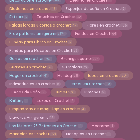
Decoración en crochet
Delantal en Crochet
344
1
Diademas en crochet
Esponjas de baño en Crochet
49
5
Estolas
Estuches en Crochet
3
32
Faldas largas y cortas a crochet
Flores en crochet
47
156
Free patterns amigurumi
Fundas en Crochet
2194
64
Fundas para Libros en Crochet
3
Fundas para Macetas en Crochet
26
Gorros en crochet
Grannys square
282
222
Guantes en crochet
Guirnaldas
32
12
Hogar en crochet
Holiday
Ideas en crochet
41
211
204
Indiviaduales en crochet
Jersey en Crochet
6
118
Juegos de Baño
Jumper
Kimonos
12
10
5
Knitting
Lazos en Crochet
1
2
Limpiadoras de maquillaje en crochet
4
Llaveros Amigurumis
13
Los Mejores 25 Patrones en Crochet
Macrame
4
4
Mandalas en Crochet
Manoplas en Crochet
158
5