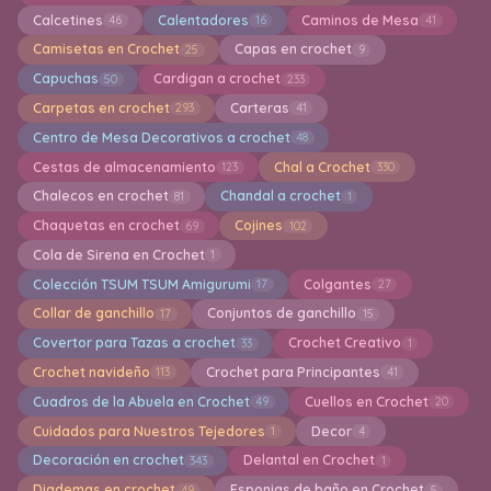
Calcetines
Calentadores
Caminos de Mesa
46
16
41
Camisetas en Crochet
Capas en crochet
25
9
Capuchas
Cardigan a crochet
50
233
Carpetas en crochet
Carteras
293
41
Centro de Mesa Decorativos a crochet
48
Cestas de almacenamiento
Chal a Crochet
123
330
Chalecos en crochet
Chandal a crochet
81
1
Chaquetas en crochet
Cojines
69
102
Cola de Sirena en Crochet
1
Colección TSUM TSUM Amigurumi
Colgantes
17
27
Collar de ganchillo
Conjuntos de ganchillo
17
15
Covertor para Tazas a crochet
Crochet Creativo
33
1
Crochet navideño
Crochet para Principantes
113
41
Cuadros de la Abuela en Crochet
Cuellos en Crochet
49
20
Cuidados para Nuestros Tejedores
Decor
1
4
Decoración en crochet
Delantal en Crochet
343
1
Diademas en crochet
Esponjas de baño en Crochet
49
5