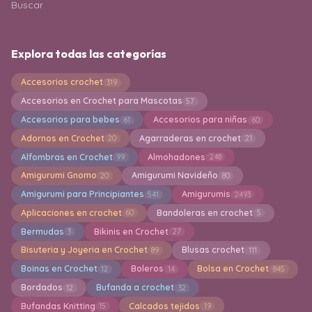
Buscar
Explora todas las categorías
Accesorios crochet
319
Accesorios en Crochet para Mascotas
57
Accesorios para bebes
Accesorios para niñas
61
60
Adornos en Crochet
Agarraderas en crochet
20
21
Alfombras en Crochet
Almohadones
99
248
Amigurumi Gnomo
Amigurumi Navideño
20
80
Amigurumi para Principiantes
Amigurumis
541
2493
Aplicaciones en crochet
Bandoleras en crochet
60
5
Bermudas
Bikinis en Crochet
3
27
Bisuteria y Joyeria en Crochet
Blusas crochet
89
111
Boinas en Crochet
Boleros
Bolsa en Crochet
12
14
845
Bordados
Bufanda a crochet
12
32
Bufandas Knitting
Calcados tejidos
15
19