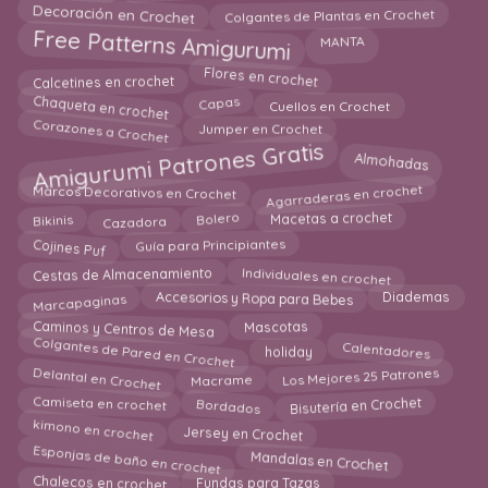
Decoración en Crochet
Colgantes de Plantas en Crochet
Free Patterns Amigurumi
MANTA
Flores en crochet
Calcetines en crochet
Chaqueta en crochet
Capas
Cuellos en Crochet
Corazones a Crochet
Jumper en Crochet
Amigurumi Patrones Gratis
Almohadas
Agarraderas en crochet
Marcos Decorativos en Crochet
Cazadora
Macetas a crochet
Bolero
Bikinis
Cojines Puf
Guía para Principiantes
Individuales en crochet
Cestas de Almacenamiento
Marcapaginas
Accesorios y Ropa para Bebes
Diademas
Mascotas
Caminos y Centros de Mesa
Colgantes de Pared en Crochet
Calentadores
holiday
Los Mejores 25 Patrones
Delantal en Crochet
Macrame
Camiseta en crochet
Bisutería en Crochet
Bordados
kimono en crochet
Jersey en Crochet
Esponjas de baño en crochet
Mandalas en Crochet
Fundas para Tazas
Chalecos en crochet