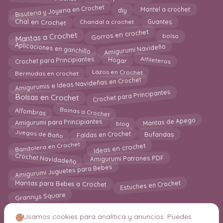
Bisuteria y Joyeria en Crochet
Mantel a crochet
diy
Chal en Crochet
Chandal a crochet
Guantes
Gorros en crochet
Mantas a Crochet
bolso
Amigurumi Navideño
Aplicaciones en ganchillo
Crochet para Principiantes
Alfileteros
Hogar
Lazos en Crochet
Bermudas en crochet
Amigurumis e Ideas Navideñas en Crochet
Crochet para Principantes
Bolsas en Crochet
Alfombras
Boinas a Crochet
blog
Mantas de Apego
Amigurumi para Principiantes
Juegos de Baño
Faldas en Crochet
Bufandas
Bandolera en Crochet
Ideas en crochet
Crochet Navidadeño
Amigurumi Patrones PDF
Amigurumi Juguetes para Bebes
Estuches en Crochet
Mantas para Bebes a Crochet
Grannys Square
Usamos cookies para analítica y anuncios. Puedes