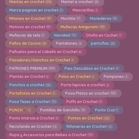
Mantas en crochet
Mantel a crochet
878
40
Marca paginas en crochet
Mascarillas
11
1
Mitones en Crochet
Mochila
Monederos
30
17
35
Motivos en crochet
Muñecas Amigurumi
85
145
Muñecas de tela
Navidad
Otoño en Cochet
2
112
1
Paños de Cocina
Pantalones
pantuflas
78
9
28
Pañuelos para el Cabello en Crochet
8
Pasadores/Ganchos en Crochet
1
PATRONES PREMIUM
Pies Descalzos en Crochet
449
2
Plantas en Crochet
Polos en Crochet
Pompones
5
1
1
Ponchos a crochet
Porta lapices a crochet
135
2
Portafotos en Crochet
Posa Platos en crochet
2
105
Posa Tazas a Crochet
Puffs en Crochet
132
5
PUNCH
Puntillas de Ganchillo
Punto Cruz
1
16
1
Punto Intarsia a Crochet
Puntos en Crochet
3
125
Reciclando en Crochet
Riñoneras en Crochet
16
12
Ropa y Accesorios para Bebes a Crochet
110