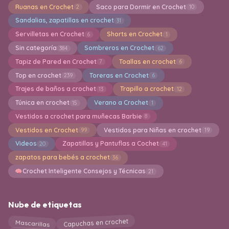
Ruanas en Crochet
Saco para Dormir en Crochet
2
10
Sandalias, zapatillas en crochet
31
Servilletas en Crochet
Shorts en Crochet
6
1
Sin categoría
Sombreros en Crochet
384
62
Tapiz de Pared en Crochet
Toallas en crochet
7
6
Top en crochet
Toreras en Crochet
239
6
Trajes de baños a crochet
Trapillo a crochet
13
12
Túnica en crochet
Verano a Crochet
15
1
Vestidos a crochet para muñecas Barbie
8
Vestidos en Crochet
Vestidos para Niñas en crochet
99
19
Videos
Zapatillas y Pantuflas a Cochet
20
41
zapatos para bebés a crochet
36
Crochet Inteligente Consejos y Técnicas
21
Nube de etiquetas
Capuchas en crochet
Mascarillas