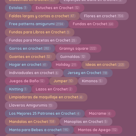
Estolas
Estuches en Crochet
3
32
Faldas largas y cortas a crochet
Flores en crochet
47
156
Free patterns amigurumi
Fundas en Crochet
2194
64
Fundas para Libros en Crochet
3
Fundas para Macetas en Crochet
25
Gorros en crochet
Grannys square
282
222
Guantes en crochet
Guirnaldas
32
12
Hogar en crochet
Holiday
Ideas en crochet
41
211
203
Indiviaduales en crochet
Jersey en Crochet
6
118
Juegos de Baño
Jumper
Kimonos
12
10
5
Knitting
Lazos en Crochet
1
2
Limpiadoras de maquillaje en crochet
4
Llaveros Amigurumis
13
Los Mejores 25 Patrones en Crochet
Macrame
4
4
Mandalas en Crochet
Manoplas en Crochet
158
5
Manta para Bebes a crochet
Mantas de Apego
190
112