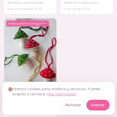
demostrar que el arte del
reflejo de tu dedicación y
ganchillo no tiene límites. ¡Tus
creatividad, ¡y esta manta es el
8 de noviembre de 2025
17 de julio de 2025
agujas están a pu
proyecto pe
Free patterns amigurumi
Usamos cookies para analítica y anuncios. Puedes
aceptar o rechazar.
Más información
Proyecto Flash Hongos
Rechazar
Aceptar
de Energía en Amigurmi
PATRÓN
Este diseño compacto y lleno