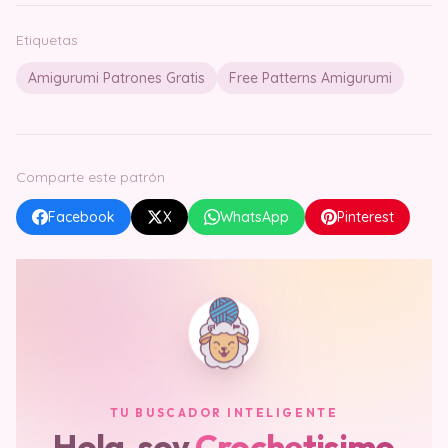
Etiquetas
Amigurumi Patrones Gratis
Free Patterns Amigurumi
Comparte este patrón
Facebook
X
WhatsApp
Pinterest
TU BUSCADOR INTELIGENTE
Hola, soy
Crochetisimo