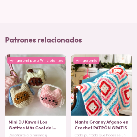
Patrones relacionados
Amigurumi para Principiantes
Amigurumis
Mini DJ Kawaii Los
Manta Granny Afgano en
Gatitos Más Cool del
Crochet PATRÓN GRATIS
Escenario Amigurumi
Desafiarte a ti mismo y
Cada puntada que haces es un