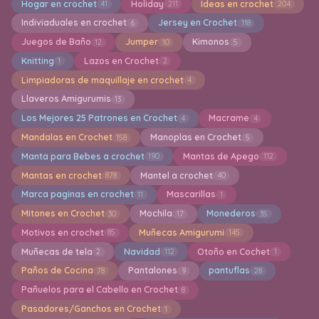
Hogar en crochet
Holiday
Ideas en crochet
41
211
204
Indiviaduales en crochet
Jersey en Crochet
6
118
Juegos de Baño
Jumper
Kimonos
12
10
5
Knitting
Lazos en Crochet
1
2
Limpiadoras de maquillaje en crochet
4
Llaveros Amigurumis
13
Los Mejores 25 Patrones en Crochet
Macrame
4
4
Mandalas en Crochet
Manoplas en Crochet
158
5
Manta para Bebes a crochet
Mantas de Apego
190
112
Mantas en crochet
Mantel a crochet
878
40
Marca paginas en crochet
Mascarillas
11
1
Mitones en Crochet
Mochila
Monederos
30
17
35
Motivos en crochet
Muñecas Amigurumi
85
145
Muñecas de tela
Navidad
Otoño en Cochet
2
112
1
Paños de Cocina
Pantalones
pantuflas
78
9
28
Pañuelos para el Cabello en Crochet
8
Pasadores/Ganchos en Crochet
1