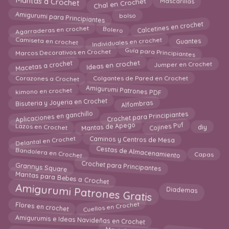
Chal en Crochet
Mantas a Crochet
Mascarillas
Amigurumi para Principiantes
bolso
Calcetines en crochet
Bolero
Agarraderas en crochet
Camiseta en crochet
Individuales en crochet
Guantes
Guía para Principiantes
Marcos Decorativos en Crochet
Macetas a crochet
Ideas en crochet
Jumper en Crochet
Corazones a Crochet
Colgantes de Pared en Crochet
Amigurumi Patrones PDF
kimono en crochet
Alfombras
Bisuteria y Joyeria en Crochet
Crochet para Principiantes
Aplicaciones en ganchillo
Lazos en Crochet
Mantas de Apego
Cojines Puf
diy
Delantal en Crochet
Caminos y Centros de Mesa
Cestas de Almacenamiento
Bandolera en Crochet
Capas
Grannys Square
Crochet para Principantes
Mantas para Bebes a Crochet
Amigurumi Patrones Gratis
Diademas
Cuellos en Crochet
Flores en crochet
Amigurumis e Ideas Navideñas en Crochet