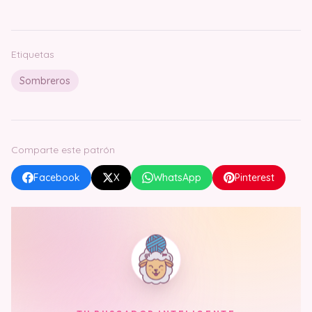
Etiquetas
Sombreros
Comparte este patrón
Facebook
X
WhatsApp
Pinterest