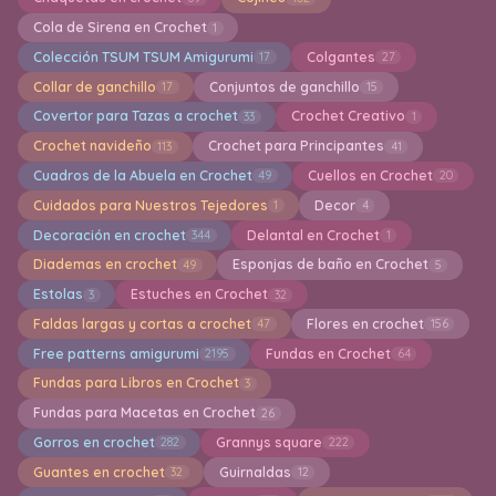
Cola de Sirena en Crochet
1
Colección TSUM TSUM Amigurumi
Colgantes
17
27
Collar de ganchillo
Conjuntos de ganchillo
17
15
Covertor para Tazas a crochet
Crochet Creativo
33
1
Crochet navideño
Crochet para Principantes
113
41
Cuadros de la Abuela en Crochet
Cuellos en Crochet
49
20
Cuidados para Nuestros Tejedores
Decor
1
4
Decoración en crochet
Delantal en Crochet
344
1
Diademas en crochet
Esponjas de baño en Crochet
49
5
Estolas
Estuches en Crochet
3
32
Faldas largas y cortas a crochet
Flores en crochet
47
156
Free patterns amigurumi
Fundas en Crochet
2195
64
Fundas para Libros en Crochet
3
Fundas para Macetas en Crochet
26
Gorros en crochet
Grannys square
282
222
Guantes en crochet
Guirnaldas
32
12