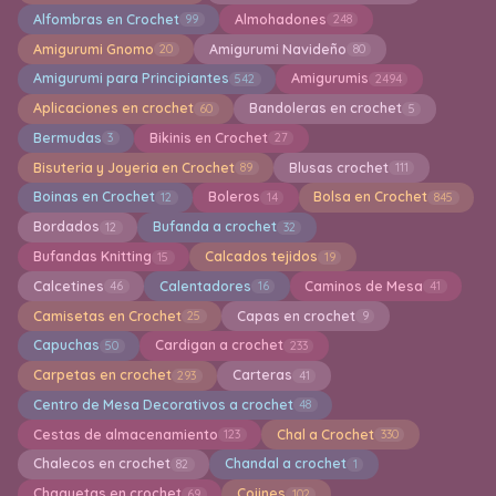
Alfombras en Crochet
Almohadones
99
248
Amigurumi Gnomo
Amigurumi Navideño
20
80
Amigurumi para Principiantes
Amigurumis
542
2494
Aplicaciones en crochet
Bandoleras en crochet
60
5
Bermudas
Bikinis en Crochet
3
27
Bisuteria y Joyeria en Crochet
Blusas crochet
89
111
Boinas en Crochet
Boleros
Bolsa en Crochet
12
14
845
Bordados
Bufanda a crochet
12
32
Bufandas Knitting
Calcados tejidos
15
19
Calcetines
Calentadores
Caminos de Mesa
46
16
41
Camisetas en Crochet
Capas en crochet
25
9
Capuchas
Cardigan a crochet
50
233
Carpetas en crochet
Carteras
293
41
Centro de Mesa Decorativos a crochet
48
Cestas de almacenamiento
Chal a Crochet
123
330
Chalecos en crochet
Chandal a crochet
82
1
Chaquetas en crochet
Cojines
69
102