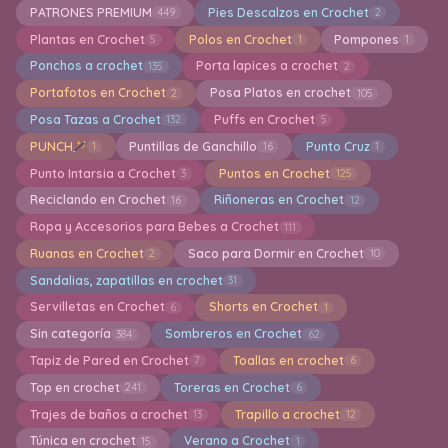
PATRONES PREMIUM
Pies Descalzos en Crochet
449
2
Plantas en Crochet
Polos en Crochet
Pompones
5
1
1
Ponchos a crochet
Porta lapices a crochet
135
2
Portafotos en Crochet
Posa Platos en crochet
2
105
Posa Tazas a Crochet
Puffs en Crochet
132
5
PUNCH
Puntillas de Ganchillo
Punto Cruz
1
16
1
Punto Intarsia a Crochet
Puntos en Crochet
3
125
Reciclando en Crochet
Riñoneras en Crochet
16
12
Ropa y Accesorios para Bebes a Crochet
111
Ruanas en Crochet
Saco para Dormir en Crochet
2
10
Sandalias, zapatillas en crochet
31
Servilletas en Crochet
Shorts en Crochet
6
1
Sin categoría
Sombreros en Crochet
384
62
Tapiz de Pared en Crochet
Toallas en crochet
7
6
Top en crochet
Toreras en Crochet
241
6
Trajes de baños a crochet
Trapillo a crochet
13
12
Túnica en crochet
Verano a Crochet
15
1