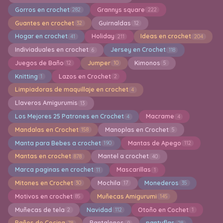
Gorros en crochet
Grannys square
282
222
Guantes en crochet
Guirnaldas
32
12
Hogar en crochet
Holiday
Ideas en crochet
41
211
204
Indiviaduales en crochet
Jersey en Crochet
6
118
Juegos de Baño
Jumper
Kimonos
12
10
5
Knitting
Lazos en Crochet
1
2
Limpiadoras de maquillaje en crochet
4
Llaveros Amigurumis
13
Los Mejores 25 Patrones en Crochet
Macrame
4
4
Mandalas en Crochet
Manoplas en Crochet
158
5
Manta para Bebes a crochet
Mantas de Apego
190
112
Mantas en crochet
Mantel a crochet
878
40
Marca paginas en crochet
Mascarillas
11
1
Mitones en Crochet
Mochila
Monederos
30
17
35
Motivos en crochet
Muñecas Amigurumi
85
145
Muñecas de tela
Navidad
Otoño en Cochet
2
112
1
Paños de Cocina
Pantalones
pantuflas
78
9
28