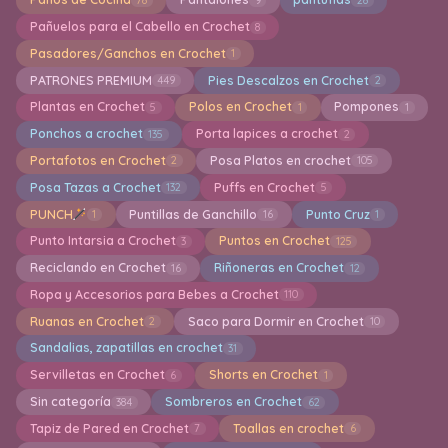
Pañuelos para el Cabello en Crochet
8
Pasadores/Ganchos en Crochet
1
PATRONES PREMIUM
Pies Descalzos en Crochet
449
2
Plantas en Crochet
Polos en Crochet
Pompones
5
1
1
Ponchos a crochet
Porta lapices a crochet
135
2
Portafotos en Crochet
Posa Platos en crochet
2
105
Posa Tazas a Crochet
Puffs en Crochet
132
5
PUNCH
Puntillas de Ganchillo
Punto Cruz
1
16
1
Punto Intarsia a Crochet
Puntos en Crochet
3
125
Reciclando en Crochet
Riñoneras en Crochet
16
12
Ropa y Accesorios para Bebes a Crochet
110
Ruanas en Crochet
Saco para Dormir en Crochet
2
10
Sandalias, zapatillas en crochet
31
Servilletas en Crochet
Shorts en Crochet
6
1
Sin categoría
Sombreros en Crochet
384
62
Tapiz de Pared en Crochet
Toallas en crochet
7
6