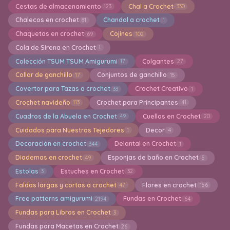
Cestas de almacenamiento
Chal a Crochet
123
330
Chalecos en crochet
Chandal a crochet
81
1
Chaquetas en crochet
Cojines
69
102
Cola de Sirena en Crochet
1
Colección TSUM TSUM Amigurumi
Colgantes
17
27
Collar de ganchillo
Conjuntos de ganchillo
17
15
Covertor para Tazas a crochet
Crochet Creativo
33
1
Crochet navideño
Crochet para Principantes
113
41
Cuadros de la Abuela en Crochet
Cuellos en Crochet
49
20
Cuidados para Nuestros Tejedores
Decor
1
4
Decoración en crochet
Delantal en Crochet
344
1
Diademas en crochet
Esponjas de baño en Crochet
49
5
Estolas
Estuches en Crochet
3
32
Faldas largas y cortas a crochet
Flores en crochet
47
156
Free patterns amigurumi
Fundas en Crochet
2194
64
Fundas para Libros en Crochet
3
Fundas para Macetas en Crochet
26