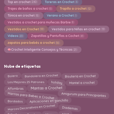
Top en crochet
Toreras en Crochet
240
6
Trajes de baños a crochet
Trapillo a crochet
13
12
Túnica en crochet
Verano a Crochet
15
1
Vestidos a crochet para muñecas Barbie
8
Vestidos en Crochet
Vestidos para Niñas en crochet
99
19
Videos
Zapatillas y Pantuflas a Cochet
20
41
zapatos para bebés a crochet
36
Crochet Inteligente Consejos y Técnicas
21
Nube de etiquetas
Bandolera en Crochet
Bolero
Bisutería en Crochet
holiday
Mantel a crochet
Los Mejores 25 Patrones
Mantas a Crochet
Alfombras
Mantas para Bebes a Crochet
Amigurumi para Principiantes
Aplicaciones en ganchillo
Bordados
Marcos Decorativos en Crochet
Diademas
Hogar
Estuches en Crochet