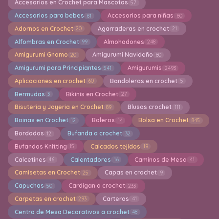
Accesorios en Crochet para Mascotas
57
Accesorios para bebes
Accesorios para niñas
61
60
Adornos en Crochet
Agarraderas en crochet
20
21
Alfombras en Crochet
Almohadones
99
248
Amigurumi Gnomo
Amigurumi Navideño
20
80
Amigurumi para Principiantes
Amigurumis
541
2493
Aplicaciones en crochet
Bandoleras en crochet
60
5
Bermudas
Bikinis en Crochet
3
27
Bisuteria y Joyeria en Crochet
Blusas crochet
89
111
Boinas en Crochet
Boleros
Bolsa en Crochet
12
14
845
Bordados
Bufanda a crochet
12
32
Bufandas Knitting
Calcados tejidos
15
19
Calcetines
Calentadores
Caminos de Mesa
46
16
41
Camisetas en Crochet
Capas en crochet
25
9
Capuchas
Cardigan a crochet
50
233
Carpetas en crochet
Carteras
293
41
Centro de Mesa Decorativos a crochet
48