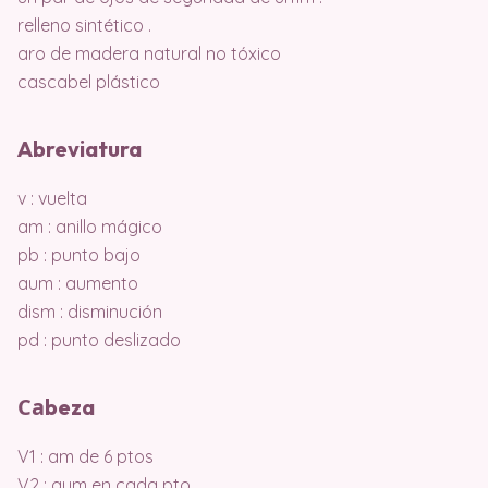
relleno sintético .
aro de madera natural no tóxico
cascabel plástico
Abreviatura
v : vuelta
am : anillo mágico
pb : punto bajo
aum : aumento
dism : disminución
pd : punto deslizado
Саbeza
V1 : am de 6 ptos
V2 : aum en cada pto