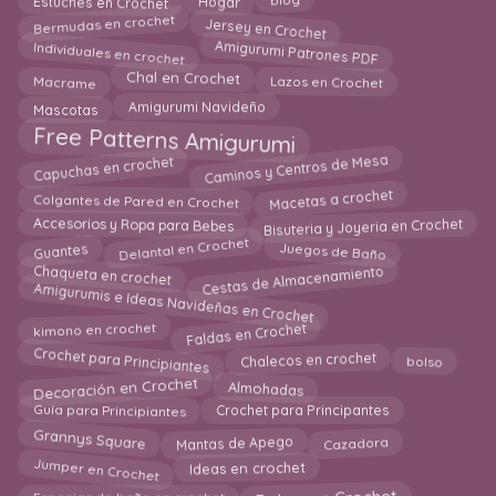
blog
Jersey en Crochet
Bermudas en crochet
Individuales en crochet
Amigurumi Patrones PDF
Lazos en Crochet
Macrame
Chal en Crochet
Mascotas
Amigurumi Navideño
Free Patterns Amigurumi
Caminos y Centros de Mesa
Capuchas en crochet
Colgantes de Pared en Crochet
Macetas a crochet
Bisuteria y Joyeria en Crochet
Accesorios y Ropa para Bebes
Juegos de Baño
Delantal en Crochet
Guantes
Cestas de Almacenamiento
Chaqueta en crochet
Amigurumis e Ideas Navideñas en Crochet
Faldas en Crochet
kimono en crochet
Crochet para Principiantes
Chalecos en crochet
bolso
Decoración en Crochet
Almohadas
Guía para Principiantes
Crochet para Principantes
Mantas de Apego
Grannys Square
Cazadora
Jumper en Crochet
Ideas en crochet
Bolsas en Crochet
Esponjas de baño en crochet