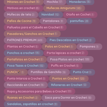
Mitones en Crochet
Mochila
Monederos
30
17
35
Motivos en crochet
Muñecas Amigurumi
85
145
Muñecas de tela
Navidad
Otoño en Cochet
2
112
1
Paños de Cocina
Pantalones
pantuflas
78
9
28
Pañuelos para el Cabello en Crochet
8
Pasadores/Ganchos en Crochet
1
PATRONES PREMIUM
Pies Descalzos en Crochet
449
2
Plantas en Crochet
Polos en Crochet
Pompones
5
1
1
Ponchos a crochet
Porta lapices a crochet
135
2
Portafotos en Crochet
Posa Platos en crochet
2
105
Posa Tazas a Crochet
Puffs en Crochet
132
5
PUNCH
Puntillas de Ganchillo
Punto Cruz
1
16
1
Punto Intarsia a Crochet
Puntos en Crochet
3
125
Reciclando en Crochet
Riñoneras en Crochet
16
12
Ropa y Accesorios para Bebes a Crochet
111
Ruanas en Crochet
Saco para Dormir en Crochet
2
10
Sandalias, zapatillas en crochet
31