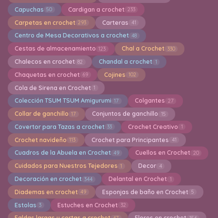
Capuchas
Cardigan a crochet
50
233
Carpetas en crochet
Carteras
293
41
Centro de Mesa Decorativos a crochet
48
Cestas de almacenamiento
Chal a Crochet
123
330
Chalecos en crochet
Chandal a crochet
82
1
Chaquetas en crochet
Cojines
69
102
Cola de Sirena en Crochet
1
Colección TSUM TSUM Amigurumi
Colgantes
17
27
Collar de ganchillo
Conjuntos de ganchillo
17
15
Covertor para Tazas a crochet
Crochet Creativo
33
1
Crochet navideño
Crochet para Principantes
113
41
Cuadros de la Abuela en Crochet
Cuellos en Crochet
49
20
Cuidados para Nuestros Tejedores
Decor
1
4
Decoración en crochet
Delantal en Crochet
344
1
Diademas en crochet
Esponjas de baño en Crochet
49
5
Estolas
Estuches en Crochet
3
32
Faldas largas y cortas a crochet
Flores en crochet
47
156