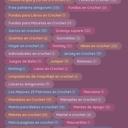
Free patterns amigurumi
Fundas en Crochet
2195
64
Fundas para Libros en Crochet
3
Fundas para Macetas en Crochet
26
Gorros en crochet
Grannys square
282
222
Guantes en crochet
Guirnaldas
32
12
Hogar en crochet
Holiday
Ideas en crochet
41
211
204
Indiviaduales en crochet
Jersey en Crochet
6
118
Juegos de Baño
Jumper
Kimonos
12
10
5
Knitting
Lazos en Crochet
1
2
Limpiadoras de maquillaje en crochet
4
Llaveros Amigurumis
13
Los Mejores 25 Patrones en Crochet
Macrame
4
4
Mandalas en Crochet
Manoplas en Crochet
158
5
Manta para Bebes a crochet
Mantas de Apego
190
112
Mantas en crochet
Mantel a crochet
878
40
Marca paginas en crochet
Mascarillas
11
1