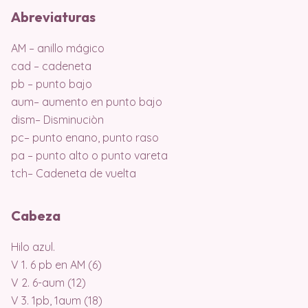
Abreviaturas
AM – anillo mágico
cad – cadeneta
pb – punto bajo
aum– aumento en punto bajo
dism– Disminuciòn
pc– punto enano, punto raso
pa – punto alto o punto vareta
tch– Cadeneta de vuelta
Cabeza
Hilo azul.
V 1. 6 pb en AM (6)
V 2. 6-aum (12)
V 3. 1pb, 1aum (18)