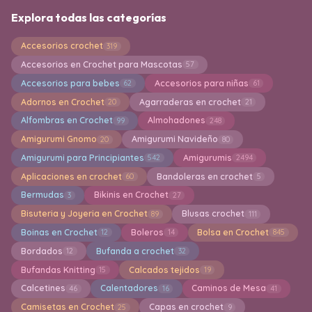
Explora todas las categorías
Accesorios crochet
319
Accesorios en Crochet para Mascotas
57
Accesorios para bebes
Accesorios para niñas
62
61
Adornos en Crochet
Agarraderas en crochet
20
21
Alfombras en Crochet
Almohadones
99
248
Amigurumi Gnomo
Amigurumi Navideño
20
80
Amigurumi para Principiantes
Amigurumis
542
2494
Aplicaciones en crochet
Bandoleras en crochet
60
5
Bermudas
Bikinis en Crochet
3
27
Bisuteria y Joyeria en Crochet
Blusas crochet
89
111
Boinas en Crochet
Boleros
Bolsa en Crochet
12
14
845
Bordados
Bufanda a crochet
12
32
Bufandas Knitting
Calcados tejidos
15
19
Calcetines
Calentadores
Caminos de Mesa
46
16
41
Camisetas en Crochet
Capas en crochet
25
9