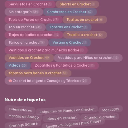
Servilletas en Crochet
Shorts en Crochet
6
1
Sin categoría
Sombreros en Crochet
384
62
Tapiz de Pared en Crochet
Toallas en crochet
7
6
Top en crochet
Toreras en Crochet
241
6
Trajes de baños a crochet
Trapillo a crochet
13
12
Túnica en crochet
Verano a Crochet
15
1
Vestidos a crochet para muñecas Barbie
8
Vestidos en Crochet
Vestidos para Niñas en crochet
99
19
Videos
Zapatillas y Pantuflas a Cochet
20
41
zapatos para bebés a crochet
36
Crochet Inteligente Consejos y Técnicas
21
Nube de etiquetas
Colgantes de Plantas en Crochet
Mascotas
Calentadores
Ideas en crochet
Mantas de Apego
Chandal a crochet
Amigurumi Juguetes para Bebes
Grannys Square