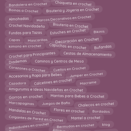
Bandolera en Crochet
Chaqueta en crochet
Bisuteria y Joyeria en Crochet
Boinas a Crochet
Marcos Decorativos en Crochet
Almohadas
Crochet Navidadeño
Bisutería en Crochet
Estuches en Crochet
Fundas para Tazas
Bikinis
Decoración en Crochet
Mascarillas
Capas
Bufandas
Capuchas en crochet
kimono en crochet
Crochet para Principiantes
Cestas de Almacenamiento
Diademas
Caminos y Centros de Mesa
Corazones a Crochet
Cuellos en Crochet
Jumper en Crochet
Accesorios y Ropa para Bebes
Calcetines en crochet
Macrame
Cazadora
Amigurumis e Ideas Navideñas en Crochet
Mantas para Bebes a Crochet
Gorros en crochet
Chalecos en crochet
Marcapaginas
Juegos de Baño
Mandalas en Crochet
Bordados
Flores en crochet
Colgantes de Pared en Crochet
Mantel a crochet
Individuales en crochet
Bermudas en crochet
blog