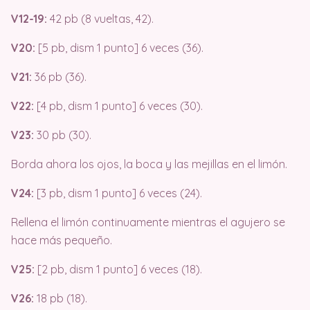
V12-19:
42 pb (8 vueltas, 42).
V20:
[5 pb, dism 1 punto] 6 veces (36).
V21:
36 pb (36).
V22:
[4 pb, dism 1 punto] 6 veces (30).
V23:
30 pb (30).
Borda ahora los ojos, la boca y las mejillas en el limón.
V24:
[3 pb, dism 1 punto] 6 veces (24).
Rellena el limón continuamente mientras el agujero se
hace más pequeño.
V25:
[2 pb, dism 1 punto] 6 veces (18).
V26:
18 pb (18).