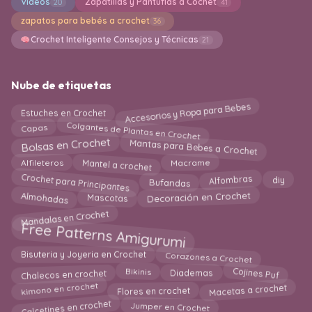
Videos
Zapatillas y Pantuflas a Cochet
20
41
zapatos para bebés a crochet
36
Crochet Inteligente Consejos y Técnicas
21
Nube de etiquetas
Accesorios y Ropa para Bebes
Estuches en Crochet
Colgantes de Plantas en Crochet
Capas
Mantas para Bebes a Crochet
Bolsas en Crochet
Mantel a crochet
Macrame
Alfileteros
Crochet para Principantes
Alfombras
Bufandas
diy
Almohadas
Mascotas
Decoración en Crochet
Mandalas en Crochet
Free Patterns Amigurumi
Corazones a Crochet
Bisuteria y Joyeria en Crochet
Cojines Puf
Chalecos en crochet
Bikinis
Diademas
Flores en crochet
kimono en crochet
Macetas a crochet
Calcetines en crochet
Jumper en Crochet