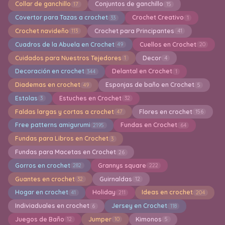
Collar de ganchillo
Conjuntos de ganchillo
17
15
Covertor para Tazas a crochet
Crochet Creativo
33
1
Crochet navideño
Crochet para Principantes
113
41
Cuadros de la Abuela en Crochet
Cuellos en Crochet
49
20
Cuidados para Nuestros Tejedores
Decor
1
4
Decoración en crochet
Delantal en Crochet
344
1
Diademas en crochet
Esponjas de baño en Crochet
49
5
Estolas
Estuches en Crochet
3
32
Faldas largas y cortas a crochet
Flores en crochet
47
156
Free patterns amigurumi
Fundas en Crochet
2195
64
Fundas para Libros en Crochet
3
Fundas para Macetas en Crochet
26
Gorros en crochet
Grannys square
282
222
Guantes en crochet
Guirnaldas
32
12
Hogar en crochet
Holiday
Ideas en crochet
41
211
204
Indiviaduales en crochet
Jersey en Crochet
6
118
Juegos de Baño
Jumper
Kimonos
12
10
5