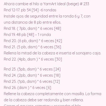
Ahora cambie el hilo a YarnArt Ideal (beige) # 233
Rnd 12-17. pb 54 [54] -6 rondas
Instale ojos de seguridad entre la ronda 6 y 7, con
una distancia de 8 pb entre ellos.
Rnd 18. ( 7pb, dism) * 6 veces [48]
Rnd 19. 48 pb [48] – 1 ronda
Rnd 20. (6 pb, dism) * 6 veces [42]
Rnd 21. (5 pb, dism) * 6 veces [36]
Rellena la mitad de la cabeza e inserta el sonajero caja.
Rnd 22. (4pb, dism ) * 6 veces [30]
Rnd 23. (3pb, dism) * 6 veces [24]
Rnd 24. (2pb, dism) * 6 veces [18]
Rnd 25. (1pb, dism) * 6 veces [12]
Rnd 26. (dism ) * 6 veces [6]
Rellene la cabeza completamente con masilla. La forma
de la cabeza debe ser redonda y bien rellena.