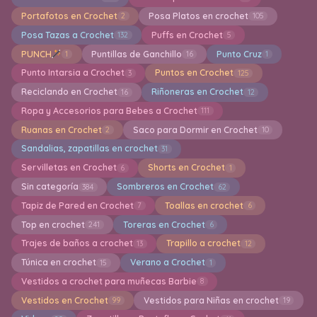
Portafotos en Crochet
Posa Platos en crochet
2
105
Posa Tazas a Crochet
Puffs en Crochet
132
5
PUNCH
Puntillas de Ganchillo
Punto Cruz
1
16
1
Punto Intarsia a Crochet
Puntos en Crochet
3
125
Reciclando en Crochet
Riñoneras en Crochet
16
12
Ropa y Accesorios para Bebes a Crochet
111
Ruanas en Crochet
Saco para Dormir en Crochet
2
10
Sandalias, zapatillas en crochet
31
Servilletas en Crochet
Shorts en Crochet
6
1
Sin categoría
Sombreros en Crochet
384
62
Tapiz de Pared en Crochet
Toallas en crochet
7
6
Top en crochet
Toreras en Crochet
241
6
Trajes de baños a crochet
Trapillo a crochet
13
12
Túnica en crochet
Verano a Crochet
15
1
Vestidos a crochet para muñecas Barbie
8
Vestidos en Crochet
Vestidos para Niñas en crochet
99
19