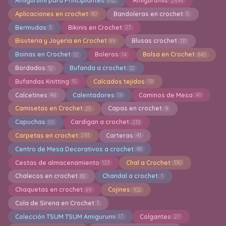
Amigurumi para Principiantes
Amigurumis
542
2494
Aplicaciones en crochet
Bandoleras en crochet
60
5
Bermudas
Bikinis en Crochet
3
27
Bisuteria y Joyeria en Crochet
Blusas crochet
89
111
Boinas en Crochet
Boleros
Bolsa en Crochet
12
14
845
Bordados
Bufanda a crochet
12
32
Bufandas Knitting
Calcados tejidos
15
19
Calcetines
Calentadores
Caminos de Mesa
46
16
41
Camisetas en Crochet
Capas en crochet
25
9
Capuchas
Cardigan a crochet
50
233
Carpetas en crochet
Carteras
293
41
Centro de Mesa Decorativos a crochet
48
Cestas de almacenamiento
Chal a Crochet
123
330
Chalecos en crochet
Chandal a crochet
82
1
Chaquetas en crochet
Cojines
69
102
Cola de Sirena en Crochet
1
Colección TSUM TSUM Amigurumi
Colgantes
17
27