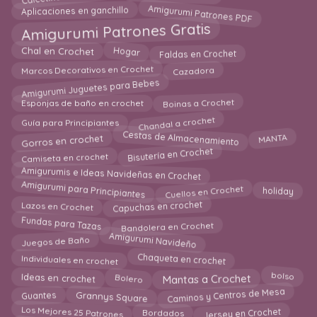
Amigurumi Patrones PDF
Aplicaciones en ganchillo
Amigurumi Patrones Gratis
Hogar
Faldas en Crochet
Chal en Crochet
Cazadora
Marcos Decorativos en Crochet
Amigurumi Juguetes para Bebes
Boinas a Crochet
Esponjas de baño en crochet
Chandal a crochet
Guía para Principiantes
Cestas de Almacenamiento
Gorros en crochet
MANTA
Camiseta en crochet
Bisutería en Crochet
Amigurumis e Ideas Navideñas en Crochet
Amigurumi para Principiantes
Cuellos en Crochet
holiday
Lazos en Crochet
Capuchas en crochet
Fundas para Tazas
Bandolera en Crochet
Amigurumi Navideño
Juegos de Baño
Individuales en crochet
Chaqueta en crochet
Ideas en crochet
Mantas a Crochet
Bolero
bolso
Caminos y Centros de Mesa
Grannys Square
Guantes
Los Mejores 25 Patrones
Jersey en Crochet
Bordados