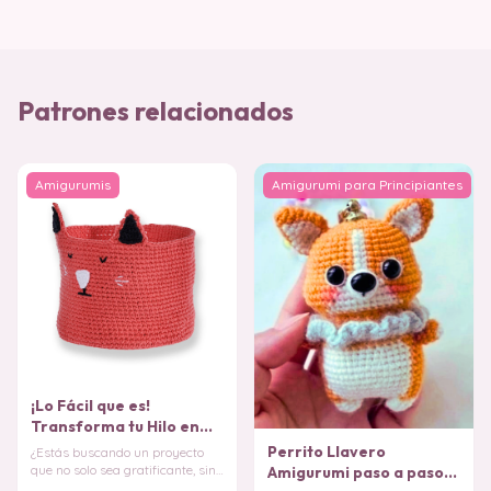
Patrones relacionados
Amigurumis
Amigurumi para Principiantes
¡Lo Fácil que es!
Transforma tu Hilo en
esta Cesta de Gatuna
Perrito Llavero
¿Estás buscando un proyecto
PATRÓN
que no solo sea gratificante, sino
Amigurumi paso a paso
que también añada un toque de