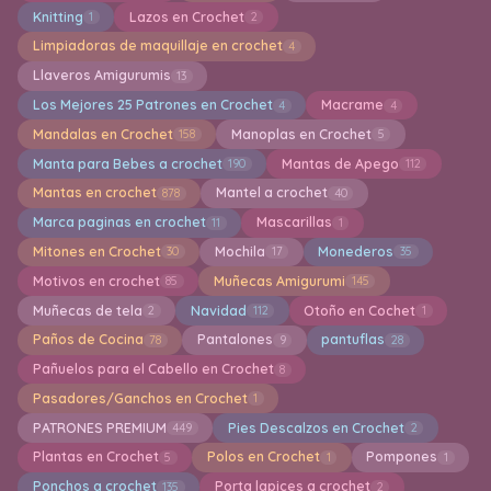
Knitting
Lazos en Crochet
1
2
Limpiadoras de maquillaje en crochet
4
Llaveros Amigurumis
13
Los Mejores 25 Patrones en Crochet
Macrame
4
4
Mandalas en Crochet
Manoplas en Crochet
158
5
Manta para Bebes a crochet
Mantas de Apego
190
112
Mantas en crochet
Mantel a crochet
878
40
Marca paginas en crochet
Mascarillas
11
1
Mitones en Crochet
Mochila
Monederos
30
17
35
Motivos en crochet
Muñecas Amigurumi
85
145
Muñecas de tela
Navidad
Otoño en Cochet
2
112
1
Paños de Cocina
Pantalones
pantuflas
78
9
28
Pañuelos para el Cabello en Crochet
8
Pasadores/Ganchos en Crochet
1
PATRONES PREMIUM
Pies Descalzos en Crochet
449
2
Plantas en Crochet
Polos en Crochet
Pompones
5
1
1
Ponchos a crochet
Porta lapices a crochet
135
2