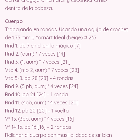
Cerrar el agujero, rematar y esconder el hilo
dentro de la cabeza.
Cuerpo
Trabajando en rondas. Usando una aguja de crochet
de 1,75 mm y YarnArt Ideal (beige) # 233
Rnd 1. pb 7 en el anillo mágico [7]
Rnd 2. (aum) * 7 veces [14]
Rnd 3. (1, aum) * 7 veces [21 ]
Vta 4. (mp 2, aum) * 7 veces [28]
Vta 5-8. pb 28 [28] – 4 rondas
Rnd 9. (5 pb, aum) * 4 veces [24]
Rnd 10. pb 24 [24] – 1 ronda
Rnd 11. (4pb, aum) * 4 veces [20]
Rnd 12. pb 20 [20] – 1 vuelta
Vª 13. (3pb, aum) * 4 veces [16]
Vª 14-15. pb 16 [16] – 2 rondas
Rellenar el cuerpo con masilla, debe estar bien