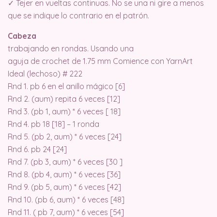
✓ Tejer en vueltas continuas. No se una ni gire a menos
que se indique lo contrario en el patrón.
Cabeza
trabajando en rondas. Usando una
aguja de crochet de 1.75 mm Comience con YarnArt
Ideal (lechoso) # 222
Rnd 1. pb 6 en el anillo mágico [6]
Rnd 2. (aum) repita 6 veces [12]
Rnd 3. (pb 1, aum) * 6 veces [ 18]
Rnd 4. pb 18 [18] – 1 ronda
Rnd 5. (pb 2, aum) * 6 veces [24]
Rnd 6. pb 24 [24]
Rnd 7. (pb 3, aum) * 6 veces [30 ]
Rnd 8. (pb 4, aum) * 6 veces [36]
Rnd 9. (pb 5, aum) * 6 veces [42]
Rnd 10. (pb 6, aum) * 6 veces [48]
Rnd 11. ( pb 7, aum) * 6 veces [54]