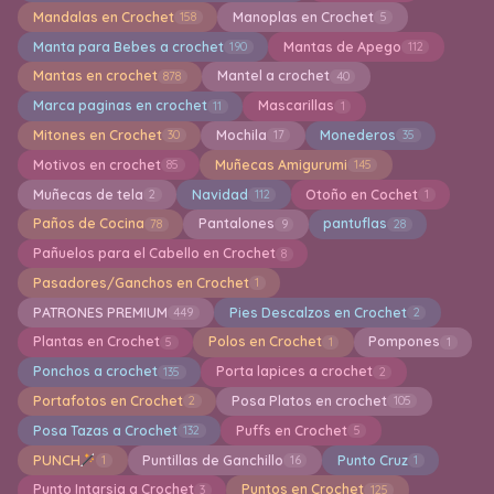
Mandalas en Crochet
Manoplas en Crochet
158
5
Manta para Bebes a crochet
Mantas de Apego
190
112
Mantas en crochet
Mantel a crochet
878
40
Marca paginas en crochet
Mascarillas
11
1
Mitones en Crochet
Mochila
Monederos
30
17
35
Motivos en crochet
Muñecas Amigurumi
85
145
Muñecas de tela
Navidad
Otoño en Cochet
2
112
1
Paños de Cocina
Pantalones
pantuflas
78
9
28
Pañuelos para el Cabello en Crochet
8
Pasadores/Ganchos en Crochet
1
PATRONES PREMIUM
Pies Descalzos en Crochet
449
2
Plantas en Crochet
Polos en Crochet
Pompones
5
1
1
Ponchos a crochet
Porta lapices a crochet
135
2
Portafotos en Crochet
Posa Platos en crochet
2
105
Posa Tazas a Crochet
Puffs en Crochet
132
5
PUNCH
Puntillas de Ganchillo
Punto Cruz
1
16
1
Punto Intarsia a Crochet
Puntos en Crochet
3
125