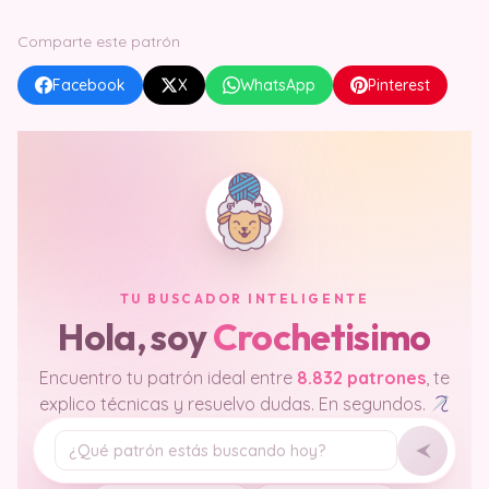
Comparte este patrón
Facebook
X
WhatsApp
Pinterest
TU BUSCADOR INTELIGENTE
Hola, soy
Crochetisimo
Encuentro tu patrón ideal entre
8.832 patrones
, te
explico técnicas y resuelvo dudas. En segundos.
Tu pregunta