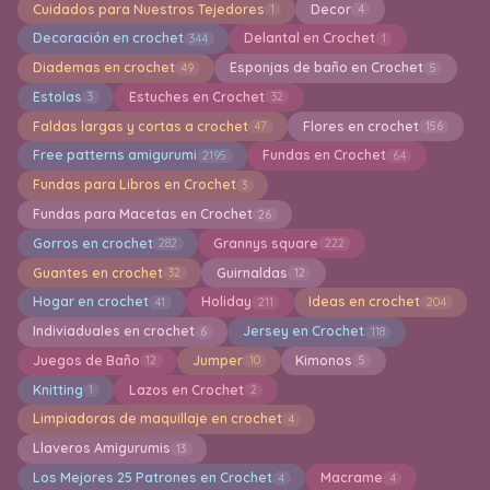
Cuidados para Nuestros Tejedores
Decor
1
4
Decoración en crochet
Delantal en Crochet
344
1
Diademas en crochet
Esponjas de baño en Crochet
49
5
Estolas
Estuches en Crochet
3
32
Faldas largas y cortas a crochet
Flores en crochet
47
156
Free patterns amigurumi
Fundas en Crochet
2195
64
Fundas para Libros en Crochet
3
Fundas para Macetas en Crochet
26
Gorros en crochet
Grannys square
282
222
Guantes en crochet
Guirnaldas
32
12
Hogar en crochet
Holiday
Ideas en crochet
41
211
204
Indiviaduales en crochet
Jersey en Crochet
6
118
Juegos de Baño
Jumper
Kimonos
12
10
5
Knitting
Lazos en Crochet
1
2
Limpiadoras de maquillaje en crochet
4
Llaveros Amigurumis
13
Los Mejores 25 Patrones en Crochet
Macrame
4
4