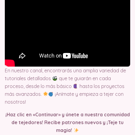
En nuestro canal, encontrarás una amplia variedad de
tutoriales detallados
que te guiarán en cada
proceso, desde lo más básico
hasta los proyectos
más avanzados.
¡Anímate y empieza a tejer con
nosotros!
¡Haz clic en «Continuar» y únete a nuestra comunidad
de tejedores! Recibe patrones nuevos y ¡Teje tu
magia!