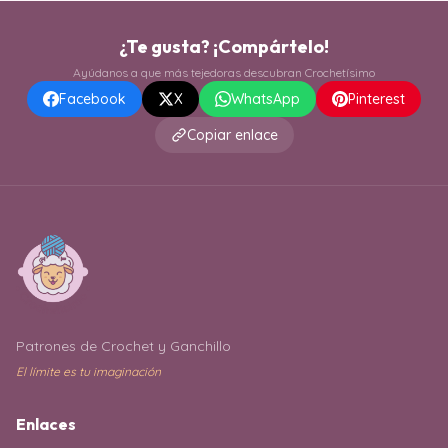
¿Te gusta? ¡Compártelo!
Ayúdanos a que más tejedoras descubran Crochetísimo
Facebook
X
WhatsApp
Pinterest
Copiar enlace
Patrones de Crochet y Ganchillo
El límite es tu imaginación
Enlaces