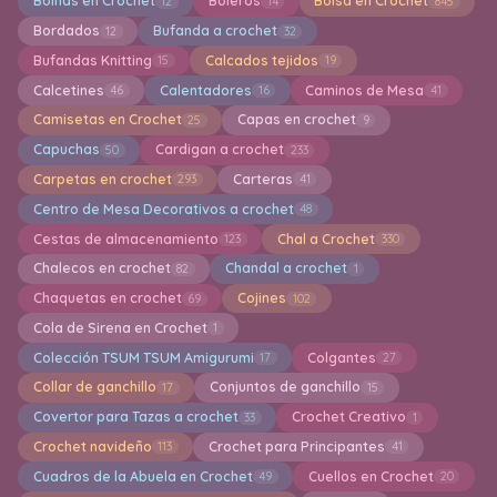
Boinas en Crochet
Boleros
Bolsa en Crochet
12
14
845
Bordados
Bufanda a crochet
12
32
Bufandas Knitting
Calcados tejidos
15
19
Calcetines
Calentadores
Caminos de Mesa
46
16
41
Camisetas en Crochet
Capas en crochet
25
9
Capuchas
Cardigan a crochet
50
233
Carpetas en crochet
Carteras
293
41
Centro de Mesa Decorativos a crochet
48
Cestas de almacenamiento
Chal a Crochet
123
330
Chalecos en crochet
Chandal a crochet
82
1
Chaquetas en crochet
Cojines
69
102
Cola de Sirena en Crochet
1
Colección TSUM TSUM Amigurumi
Colgantes
17
27
Collar de ganchillo
Conjuntos de ganchillo
17
15
Covertor para Tazas a crochet
Crochet Creativo
33
1
Crochet navideño
Crochet para Principantes
113
41
Cuadros de la Abuela en Crochet
Cuellos en Crochet
49
20