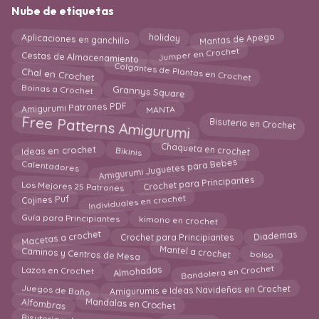
Nube de etiquetas
Mantas de Apego
Aplicaciones en ganchillo
holiday
Cestas de Almacenamiento
Jumper en Crochet
Colgantes de Plantas en Crochet
Chal en Crochet
Grannys Square
Boinas a Crochet
Amigurumi Patrones PDF
MANTA
Free Patterns Amigurumi
Bisutería en Crochet
Chaqueta en crochet
Ideas en crochet
Bikinis
Amigurumi Juguetes para Bebes
Calentadores
Crochet para Principantes
Los Mejores 25 Patrones
Individuales en crochet
Cojines Puf
Guía para Principiantes
kimono en crochet
Macetas a crochet
Crochet para Principiantes
Diademas
Caminos y Centros de Mesa
Mantel a crochet
bolso
Almohadas
Bandolera en Crochet
Lazos en Crochet
Juegos de Baño
Amigurumis e Ideas Navideñas en Crochet
Alfombras
Mandalas en Crochet