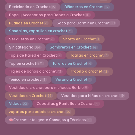
Reciclando en Crochet
Riñoneras en Crochet
16
12
Ropa y Accesorios para Bebes a Crochet
111
Ruanas en Crochet
Saco para Dormir en Crochet
2
10
Sandalias, zapatillas en crochet
31
Servilletas en Crochet
Shorts en Crochet
6
1
Sin categoría
Sombreros en Crochet
384
62
Tapiz de Pared en Crochet
Toallas en crochet
7
6
Top en crochet
Toreras en Crochet
241
6
Trajes de baños a crochet
Trapillo a crochet
13
12
Túnica en crochet
Verano a Crochet
15
1
Vestidos a crochet para muñecas Barbie
8
Vestidos en Crochet
Vestidos para Niñas en crochet
99
19
Videos
Zapatillas y Pantuflas a Cochet
20
41
zapatos para bebés a crochet
36
Crochet Inteligente Consejos y Técnicas
21