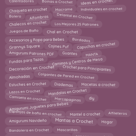
Ideas en crochet
Boinas a Crochet
Calentadores
Chaqueta en crochet
Macrame
Individuales en crochet
Alfombras
Delantal en Crochet
Bolero
Los Mejores 25 Patrones
Chalecos en crochet
Chal en Crochet
Juegos de Baño
Bordados
Accesorios y Ropa para Bebes
Capuchas en crochet
Cojines Puf
Grannys Square
MANTA
Amigurumi Patrones PDF
Guantes
Caminos y Centros de Mesa
Fundas para Tazas
Crochet para Principiantes
Decoración en Crochet
Colgantes de Pared en Crochet
Almohadas
Diademas
Estuches en Crochet
Macetas a crochet
Mandalas en Crochet
Lazos en Crochet
Marcapaginas
Camiseta en crochet
diy
Amigurumi Juguetes para Bebes
Esponjas de baño en crochet
Alfileteros
Mantel a crochet
Hogar
Mantas a Crochet
Amigurumi Navideño
Bandolera en Crochet
Mascarillas