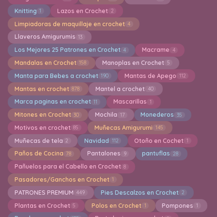
Knitting
Lazos en Crochet
1
2
Limpiadoras de maquillaje en crochet
4
Llaveros Amigurumis
13
Los Mejores 25 Patrones en Crochet
Macrame
4
4
Mandalas en Crochet
Manoplas en Crochet
158
5
Manta para Bebes a crochet
Mantas de Apego
190
112
Mantas en crochet
Mantel a crochet
878
40
Marca paginas en crochet
Mascarillas
11
1
Mitones en Crochet
Mochila
Monederos
30
17
35
Motivos en crochet
Muñecas Amigurumi
85
145
Muñecas de tela
Navidad
Otoño en Cochet
2
112
1
Paños de Cocina
Pantalones
pantuflas
78
9
28
Pañuelos para el Cabello en Crochet
8
Pasadores/Ganchos en Crochet
1
PATRONES PREMIUM
Pies Descalzos en Crochet
449
2
Plantas en Crochet
Polos en Crochet
Pompones
5
1
1