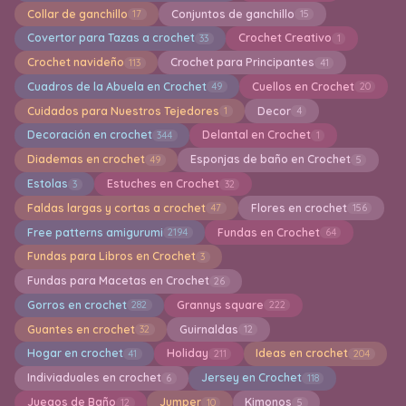
Collar de ganchillo
Conjuntos de ganchillo
17
15
Covertor para Tazas a crochet
Crochet Creativo
33
1
Crochet navideño
Crochet para Principantes
113
41
Cuadros de la Abuela en Crochet
Cuellos en Crochet
49
20
Cuidados para Nuestros Tejedores
Decor
1
4
Decoración en crochet
Delantal en Crochet
344
1
Diademas en crochet
Esponjas de baño en Crochet
49
5
Estolas
Estuches en Crochet
3
32
Faldas largas y cortas a crochet
Flores en crochet
47
156
Free patterns amigurumi
Fundas en Crochet
2194
64
Fundas para Libros en Crochet
3
Fundas para Macetas en Crochet
26
Gorros en crochet
Grannys square
282
222
Guantes en crochet
Guirnaldas
32
12
Hogar en crochet
Holiday
Ideas en crochet
41
211
204
Indiviaduales en crochet
Jersey en Crochet
6
118
Juegos de Baño
Jumper
Kimonos
12
10
5