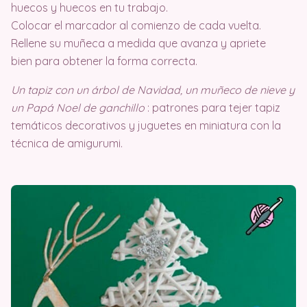
huecos y huecos en tu trabajo.
Colocar el marcador al comienzo de cada vuelta.
Rellene su muñeca a medida que avanza y apriete
bien para obtener la forma correcta.
Un tapiz con un árbol de Navidad, un muñeco de nieve y
un Papá Noel de ganchillo
: patrones para tejer tapiz
temáticos decorativos y juguetes en miniatura con la
técnica de amigurumi.