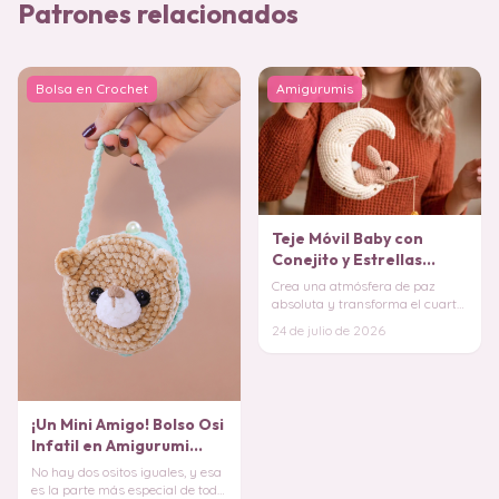
Patrones relacionados
Bolsa en Crochet
Amigurumis
Teje Móvil Baby con
Conejito y Estrellas
Amigurumi (Patrón
Crea una atmósfera de paz
Gratis)
absoluta y transforma el cuarto
de tu bebé con un adorno
24 de julio de 2026
colgante verdader
¡Un Mini Amigo! Bolso Osi
Infatil en Amigurumi
PATRÓN
No hay dos ositos iguales, y esa
es la parte más especial de todo