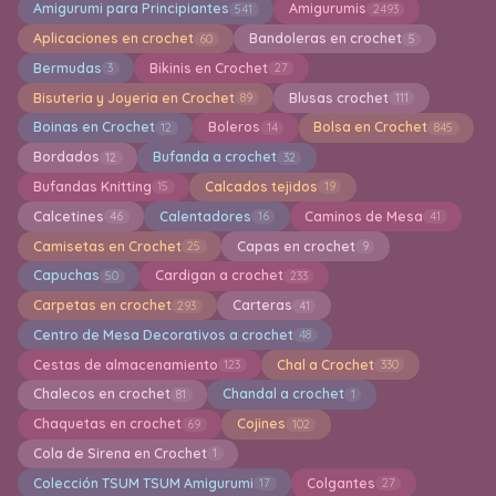
Amigurumi para Principiantes
Amigurumis
541
2493
Aplicaciones en crochet
Bandoleras en crochet
60
5
Bermudas
Bikinis en Crochet
3
27
Bisuteria y Joyeria en Crochet
Blusas crochet
89
111
Boinas en Crochet
Boleros
Bolsa en Crochet
12
14
845
Bordados
Bufanda a crochet
12
32
Bufandas Knitting
Calcados tejidos
15
19
Calcetines
Calentadores
Caminos de Mesa
46
16
41
Camisetas en Crochet
Capas en crochet
25
9
Capuchas
Cardigan a crochet
50
233
Carpetas en crochet
Carteras
293
41
Centro de Mesa Decorativos a crochet
48
Cestas de almacenamiento
Chal a Crochet
123
330
Chalecos en crochet
Chandal a crochet
81
1
Chaquetas en crochet
Cojines
69
102
Cola de Sirena en Crochet
1
Colección TSUM TSUM Amigurumi
Colgantes
17
27