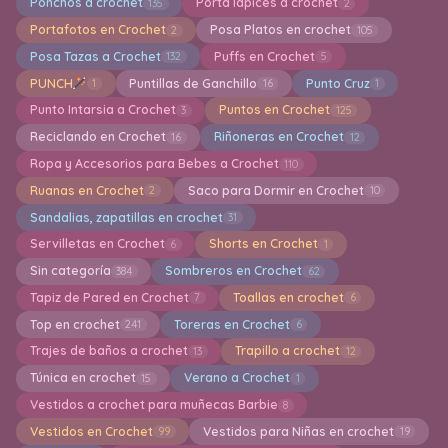
Ponchos a crochet
Porta lapices a crochet
135
2
Portafotos en Crochet
Posa Platos en crochet
2
105
Posa Tazas a Crochet
Puffs en Crochet
132
5
PUNCH
Puntillas de Ganchillo
Punto Cruz
1
16
1
Punto Intarsia a Crochet
Puntos en Crochet
3
125
Reciclando en Crochet
Riñoneras en Crochet
16
12
Ropa y Accesorios para Bebes a Crochet
110
Ruanas en Crochet
Saco para Dormir en Crochet
2
10
Sandalias, zapatillas en crochet
31
Servilletas en Crochet
Shorts en Crochet
6
1
Sin categoría
Sombreros en Crochet
384
62
Tapiz de Pared en Crochet
Toallas en crochet
7
6
Top en crochet
Toreras en Crochet
241
6
Trajes de baños a crochet
Trapillo a crochet
13
12
Túnica en crochet
Verano a Crochet
15
1
Vestidos a crochet para muñecas Barbie
8
Vestidos en Crochet
Vestidos para Niñas en crochet
99
19