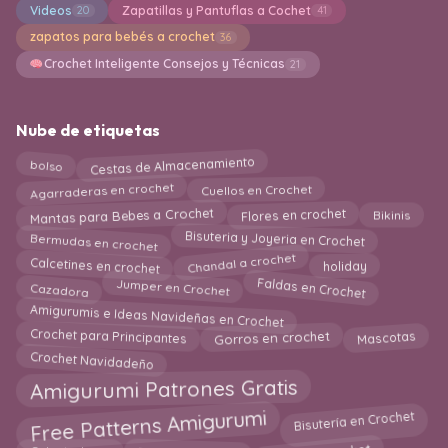
Videos
Zapatillas y Pantuflas a Cochet
20
41
zapatos para bebés a crochet
36
Crochet Inteligente Consejos y Técnicas
21
Nube de etiquetas
Cestas de Almacenamiento
bolso
Agarraderas en crochet
Cuellos en Crochet
Mantas para Bebes a Crochet
Bikinis
Flores en crochet
Bermudas en crochet
Bisuteria y Joyeria en Crochet
Chandal a crochet
holiday
Calcetines en crochet
Cazadora
Faldas en Crochet
Jumper en Crochet
Amigurumis e Ideas Navideñas en Crochet
Mascotas
Crochet para Principantes
Gorros en crochet
Crochet Navidadeño
Amigurumi Patrones Gratis
Free Patterns Amigurumi
Bisutería en Crochet