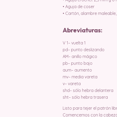
• Aguja de coser
• Cartón, alambre maleable, s
Abreviaturas:
V 1– vuelta 1
pd– punto deslizando
AM– anillo mágico
pb– punto bajo
aum– aumento
mv– media vareta
v– vareta
shd– sólo hebra delantera
sht– sólo hebra trasera
Listo para tejer el patrón l
Comencemos con la cabeza 