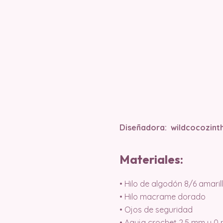
Diseñadora:
wildcocozint
Materiales:
• Hilo de algodón 8/6 amarill
• Hilo macrame dorado
• Ojos de seguridad
• Aguja crochet 2,5 mm y 0