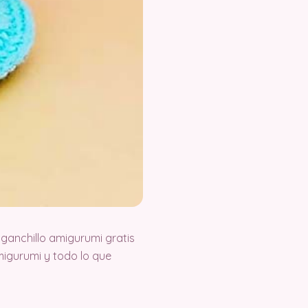
ganchillo amigurumi gratis
igurumi y todo lo que