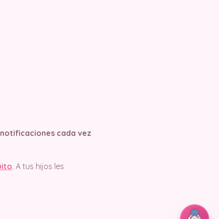
s notificaciones cada vez
uito
. A tus hijos les