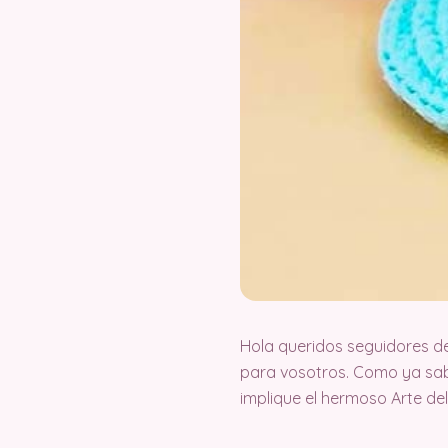
Hola queridos seguidores d
para vosotros. Como ya sab
implique el hermoso Arte d