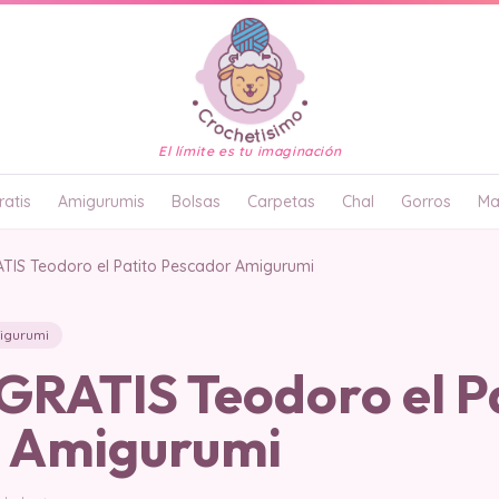
El límite es tu imaginación
atis
Amigurumis
Bolsas
Carpetas
Chal
Gorros
Ma
IS Teodoro el Patito Pescador Amigurumi
igurumi
RATIS Teodoro el Pa
 Amigurumi