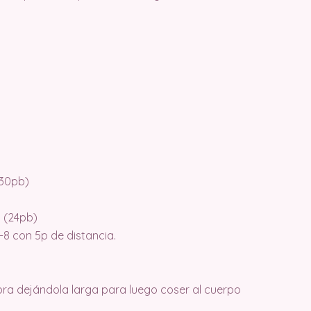
(30pb)
m (24pb)
7-8 con 5p de distancia.
ebra dejándola larga para luego coser al cuerpo