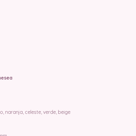
hesea
o, naranja, celeste, verde, beige
 mm