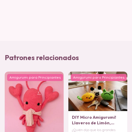
Patrones relacionados
Amigurumi para Principiantes
Amigurumi para Principiantes
DIY Micro Amigurumi!
Llaveros de Limón,
Panda y Ranita paso a
¿Quién dijo que los grandes