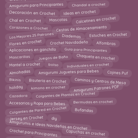
Amigurumi para Principiantes
Chandal a crochet
Ideas en crochet
Decoración en Crochet
Calcetines en crochet
Mascotas
Chal en Crochet
Cestas de Almacenamiento
Corazones a Crochet
Los Mejores 25 Patrones
Estuches en Crochet
Diademas
Crochet Navidadeño
Alfombras
Flores en crochet
Guía para Principiantes
Aplicaciones en ganchillo
Juegos de Baño
Chaqueta en crochet
Mascarillas
Individuales en crochet
Mantel a crochet
bolso
Almohadas
Amigurumi Juguetes para Bebes
Cojines Puf
Caminos y Centros de Mesa
Bisutería en Crochet
Bikinis
Amigurumi Patrones PDF
holiday
kimono en crochet
Colgantes de Plantas en Crochet
Cazadora
Accesorios y Ropa para Bebes
Bermudas en crochet
Colgantes de Pared en Crochet
Bufandas
Jersey en Crochet
diy
Amigurumis e Ideas Navideñas en Crochet
Crochet para Principantes
Capuchas en crochet