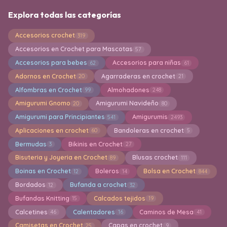
Explora todas las categorías
Accesorios crochet
319
Accesorios en Crochet para Mascotas
57
Accesorios para bebes
Accesorios para niñas
62
61
Adornos en Crochet
Agarraderas en crochet
20
21
Alfombras en Crochet
Almohadones
99
248
Amigurumi Gnomo
Amigurumi Navideño
20
80
Amigurumi para Principiantes
Amigurumis
541
2493
Aplicaciones en crochet
Bandoleras en crochet
60
5
Bermudas
Bikinis en Crochet
3
27
Bisuteria y Joyeria en Crochet
Blusas crochet
89
111
Boinas en Crochet
Boleros
Bolsa en Crochet
12
14
844
Bordados
Bufanda a crochet
12
32
Bufandas Knitting
Calcados tejidos
15
19
Calcetines
Calentadores
Caminos de Mesa
46
16
41
Camisetas en Crochet
Capas en crochet
25
9