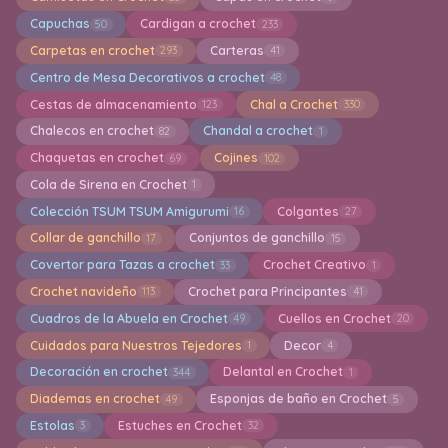
Capuchas
Cardigan a crochet
50
233
Carpetas en crochet
Carteras
293
41
Centro de Mesa Decorativos a crochet
48
Cestas de almacenamiento
Chal a Crochet
123
330
Chalecos en crochet
Chandal a crochet
82
1
Chaquetas en crochet
Cojines
69
102
Cola de Sirena en Crochet
1
Colección TSUM TSUM Amigurumi
Colgantes
16
27
Collar de ganchillo
Conjuntos de ganchillo
17
15
Covertor para Tazas a crochet
Crochet Creativo
33
1
Crochet navideño
Crochet para Principantes
113
41
Cuadros de la Abuela en Crochet
Cuellos en Crochet
49
20
Cuidados para Nuestros Tejedores
Decor
1
4
Decoración en crochet
Delantal en Crochet
344
1
Diademas en crochet
Esponjas de baño en Crochet
49
5
Estolas
Estuches en Crochet
3
32