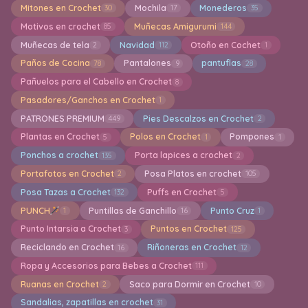
Mitones en Crochet
Mochila
Monederos
30
17
35
Motivos en crochet
Muñecas Amigurumi
85
144
Muñecas de tela
Navidad
Otoño en Cochet
2
112
1
Paños de Cocina
Pantalones
pantuflas
78
9
28
Pañuelos para el Cabello en Crochet
8
Pasadores/Ganchos en Crochet
1
PATRONES PREMIUM
Pies Descalzos en Crochet
449
2
Plantas en Crochet
Polos en Crochet
Pompones
5
1
1
Ponchos a crochet
Porta lapices a crochet
135
2
Portafotos en Crochet
Posa Platos en crochet
2
105
Posa Tazas a Crochet
Puffs en Crochet
132
5
PUNCH
Puntillas de Ganchillo
Punto Cruz
1
16
1
Punto Intarsia a Crochet
Puntos en Crochet
3
125
Reciclando en Crochet
Riñoneras en Crochet
16
12
Ropa y Accesorios para Bebes a Crochet
111
Ruanas en Crochet
Saco para Dormir en Crochet
2
10
Sandalias, zapatillas en crochet
31