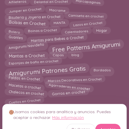
Marcapaginas
Delantal en Crochet
Alfileteros
Jumper en Crochet
Macrame
Bisuteria y Joyeria en Crochet
Camiseta en crochet
Lazos en Crochet
Bolsas en Crochet
MANTA
Calentadores
Bolero
Boinas a Crochet
Hogar
Mantas para Bebes a Crochet
Guantes
Free Patterns Amigurumi
Amigurumi Navideño
Mantas a Crochet
Capas
blog
Esponjas de baño en crochet
Amigurumi Patrones Gratis
Bordados
Marcos Decorativos en Crochet
Faldas en Crochet
Agarraderas en crochet
Macetas a crochet
Chalecos en crochet
Gorros en crochet
Cuellos en Crochet
Usamos cookies para analítica y anuncios. Puedes
aceptar o rechazar.
Más información
© 2026 Crochetisimo. Todos los derechos reservados.