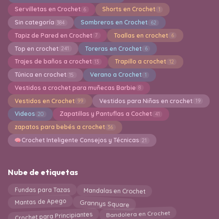
Servilletas en Crochet
Shorts en Crochet
6
1
Sin categoría
Sombreros en Crochet
384
62
Tapiz de Pared en Crochet
Toallas en crochet
7
6
Top en crochet
Toreras en Crochet
241
6
Trajes de baños a crochet
Trapillo a crochet
13
12
Túnica en crochet
Verano a Crochet
15
1
Vestidos a crochet para muñecas Barbie
8
Vestidos en Crochet
Vestidos para Niñas en crochet
99
19
Videos
Zapatillas y Pantuflas a Cochet
20
41
zapatos para bebés a crochet
36
Crochet Inteligente Consejos y Técnicas
21
Nube de etiquetas
Mandalas en Crochet
Fundas para Tazas
Grannys Square
Mantas de Apego
Crochet para Principiantes
Bandolera en Crochet