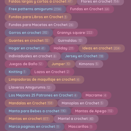
Faldas largas y cortas a crochet
Flores en crochet
47
156
Free patterns amigurumi
Fundas en Crochet
2194
64
Fundas para Libros en Crochet
3
Fundas para Macetas en Crochet
26
Gorros en crochet
Grannys square
282
222
Guantes en crochet
Guirnaldas
32
12
Hogar en crochet
Holiday
Ideas en crochet
41
211
204
Indiviaduales en crochet
Jersey en Crochet
6
118
Juegos de Baño
Jumper
Kimonos
12
10
5
Knitting
Lazos en Crochet
1
2
Limpiadoras de maquillaje en crochet
4
Llaveros Amigurumis
12
Los Mejores 25 Patrones en Crochet
Macrame
4
4
Mandalas en Crochet
Manoplas en Crochet
158
5
Manta para Bebes a crochet
Mantas de Apego
190
112
Mantas en crochet
Mantel a crochet
877
40
Marca paginas en crochet
Mascarillas
11
1