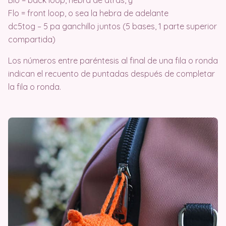
Blo = back loop, hebra de atrás, y
Flo = front loop, o sea la hebra de adelante
dc5tog – 5 pa ganchillo juntos (5 bases, 1 parte superior
compartida)
Los números entre paréntesis al final de una fila o ronda
indican el recuento de puntadas después de completar
la fila o ronda.