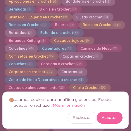
Aplicaciones en crochet
Bandoleras en crochet
60
5
Bermudas
Bikinis en Crochet
3
27
Bisuteria y Joyeria en Crochet
Blusas crochet
89
111
Boinas en Crochet
Boleros
Bolsa en Crochet
12
14
845
Bordados
Bufanda a crochet
12
32
Bufandas Knitting
Calcados tejidos
15
19
Calcetines
Calentadores
Caminos de Mesa
46
16
41
Camisetas en Crochet
Capas en crochet
25
9
Capuchas
Cardigan a crochet
50
233
Carpetas en crochet
Carteras
293
41
Centro de Mesa Decorativos a crochet
48
Cestas de almacenamiento
Chal a Crochet
123
330
Chalecos en crochet
Chandal a crochet
81
1
Usamos cookies para analítica y anuncios. Puedes
Chaquetas en crochet
Cojines
69
102
aceptar o rechazar.
Más información
Cola de Sirena en Crochet
1
Rechazar
Aceptar
Colección TSUM TSUM Amigurumi
Colgantes
17
27
Collar de ganchillo
Conjuntos de ganchillo
17
15