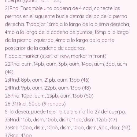
cuerpo (ganchillo n. ° 2.5).
21Rnd: Ensamble una cadena de 4 cad, conecte las
piernas en el siguiente bucle detrás del pc de la pierna
derecha. Trabajar 16mp a lo largo de la pierna derecha,
4mp a lo largo de la cadena de puntos, 16mp a lo largo
de la pierna izquierda, 4mp a lo largo de la parte
posterior de la cadena de cadenas.
Place a marker (start of row, marker in front).
22Rnd: aum, 14pb, aum, 3pb, aum, 14pb, aum, 3pb, aum
(44)
23Rnd: 8pb, aum, 21pb, aum, 13pb (46)
24Rnd: 9pb, aum, 22pb, aum, 13pb (48)
25Rnd: 10pb, aum, 23pb, aum, 13pb (50)
26-34Rnd:: 50pb (9 rondas)
Si lo desea, puede tejer la cola en la fila 27 del cuerpo.
35Rnd: 11pb, dism, 10pb, dism, 11pb, dism, 12pb (47)
36Rnd: 10pb, dism, 10pb, dism, 10pb, dism, 9pb, dism (43)
37Rnd: 43pb