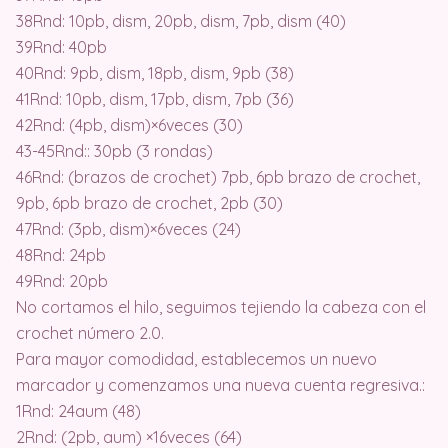
38Rnd: 10pb, dism, 20pb, dism, 7pb, dism (40)
39Rnd: 40pb
40Rnd: 9pb, dism, 18pb, dism, 9pb (38)
41Rnd: 10pb, dism, 17pb, dism, 7pb (36)
42Rnd: (4pb, dism)×6veces (30)
43-45Rnd:: 30pb (3 rondas)
46Rnd: (brazos de crochet) 7pb, 6pb brazo de crochet,
9pb, 6pb brazo de crochet, 2pb (30)
47Rnd: (3pb, dism)×6veces (24)
48Rnd: 24pb
49Rnd: 20pb
No cortamos el hilo, seguimos tejiendo la cabeza con el
crochet número 2.0.
Para mayor comodidad, establecemos un nuevo
marcador y comenzamos una nueva cuenta regresiva.:
1Rnd: 24aum (48)
2Rnd: (2pb, aum) ×16veces (64)