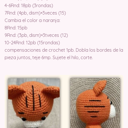
4-6Rnd: 18pb (3rondas)
7Rnd: (4pb, dism)×3veces (15)
Cambia el color a naranja:
8Rnd: 15pb
9Rnd: (3pb, dism)×3tveces (12)
10-24Rnd: 12pb (15rondas)
compensaciones de crochet 1pb. Dobla los bordes de la
pieza juntos, teje 6mp. Sujete el hilo, corte.