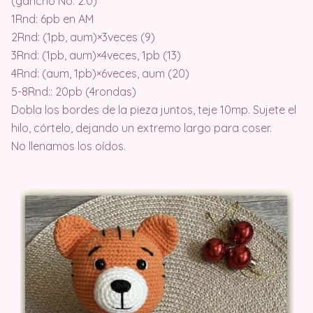
(gancho No. 2.0)
1Rnd: 6pb en AM
2Rnd: (1pb, aum)×3veces (9)
3Rnd: (1pb, aum)×4veces, 1pb (13)
4Rnd: (aum, 1pb)×6veces, aum (20)
5-8Rnd:: 20pb (4rondas)
Dobla los bordes de la pieza juntos, teje 10mp. Sujete el
hilo, córtelo, dejando un extremo largo para coser.
No llenamos los oídos.