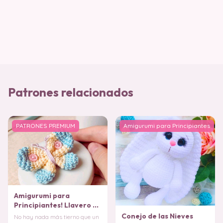
Patrones relacionados
PATRONES PREMIUM
Amigurumi para Principiantes
Amigurumi para
Principiantes! Llavero de
Mariposa en Crochet
Conejo de las Nieves
No hay nada más tierno que un