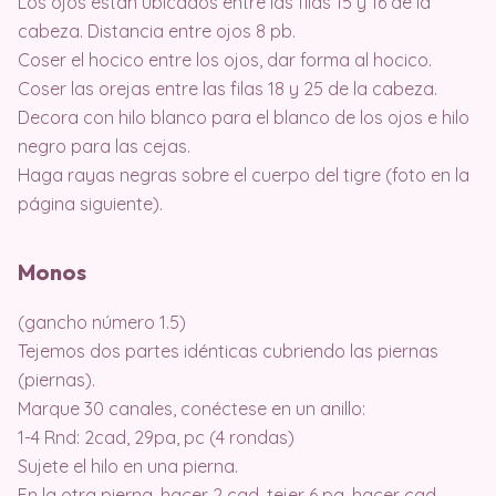
Los ojos están ubicados entre las filas 15 y 16 de la
cabeza. Distancia entre ojos 8 pb.
Coser el hocico entre los ojos, dar forma al hocico.
Coser las orejas entre las filas 18 y 25 de la cabeza.
Decora con hilo blanco para el blanco de los ojos e hilo
negro para las cejas.
Haga rayas negras sobre el cuerpo del tigre (foto en la
página siguiente).
Monos
(gancho número 1.5)
Tejemos dos partes idénticas cubriendo las piernas
(piernas).
Marque 30 canales, conéctese en un anillo:
1-4 Rnd: 2cad, 29pa, pc (4 rondas)
Sujete el hilo en una pierna.
En la otra pierna, hacer 2 cad, tejer 6 pa, hacer cad,