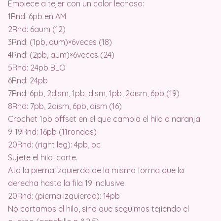
Empiece a tejer con un color lechoso:
1Rnd: 6pb en AM
2Rnd: 6aum (12)
3Rnd: (1pb, aum)×6veces (18)
4Rnd: (2pb, aum)×6veces (24)
5Rnd: 24pb BLO
6Rnd: 24pb
7Rnd: 6pb, 2dism, 1pb, dism, 1pb, 2dism, 6pb (19)
8Rnd: 7pb, 2dism, 6pb, dism (16)
Crochet 1pb offset en el que cambia el hilo a naranja.
9-19Rnd: 16pb (11rondas)
20Rnd: (right leg): 4pb, pc
Sujete el hilo, corte.
Ata la pierna izquierda de la misma forma que la
derecha hasta la fila 19 inclusive.
20Rnd: (pierna izquierda): 14pb
No cortamos el hilo, sino que seguimos tejiendo el