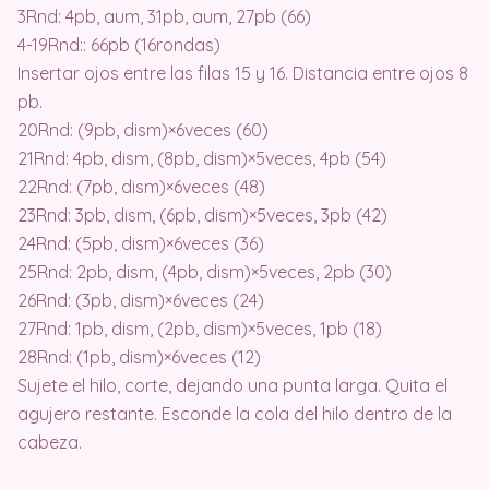
3Rnd: 4pb, aum, 31pb, aum, 27pb (66)
4-19Rnd:: 66pb (16rondas)
Insertar ojos entre las filas 15 y 16. Distancia entre ojos 8
pb.
20Rnd: (9pb, dism)×6veces (60)
21Rnd: 4pb, dism, (8pb, dism)×5veces, 4pb (54)
22Rnd: (7pb, dism)×6veces (48)
23Rnd: 3pb, dism, (6pb, dism)×5veces, 3pb (42)
24Rnd: (5pb, dism)×6veces (36)
25Rnd: 2pb, dism, (4pb, dism)×5veces, 2pb (30)
26Rnd: (3pb, dism)×6veces (24)
27Rnd: 1pb, dism, (2pb, dism)×5veces, 1pb (18)
28Rnd: (1pb, dism)×6veces (12)
Sujete el hilo, corte, dejando una punta larga. Quita el
agujero restante. Esconde la cola del hilo dentro de la
cabeza.