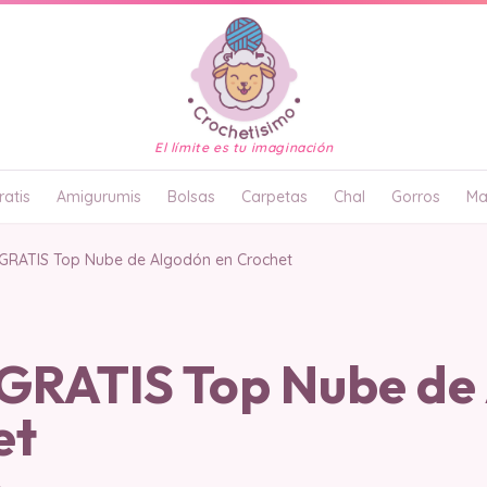
El límite es tu imaginación
atis
Amigurumis
Bolsas
Carpetas
Chal
Gorros
Ma
RATIS Top Nube de Algodón en Crochet
RATIS Top Nube de
et