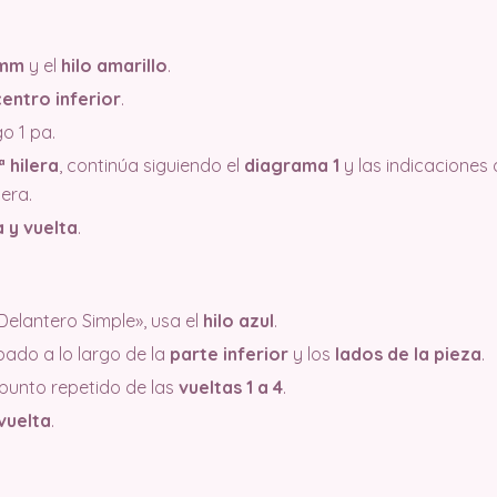
 mm
y el
hilo amarillo
.
centro inferior
.
go 1 pa.
ª hilera
, continúa siguiendo el
diagrama 1
y las indicaciones 
era.
a y vuelta
.
Delantero Simple», usa el
hilo azul
.
ado a lo largo de la
parte inferior
y los
lados de la pieza
.
 punto repetido de las
vueltas 1 a 4
.
 vuelta
.