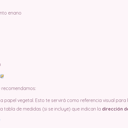
unto enano
n
te recomendamos:
a papel vegetal. Esto te servirá como referencia visual para l
la tabla de medidas (si se incluye) que indican la
dirección d