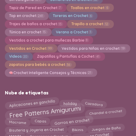
Tapiz de Pared en Crochet
Toallas en crochet
7
6
Top en crochet
Toreras en Crochet
241
6
Trajes de baños a crochet
Trapillo a crochet
13
12
Túnica en crochet
Verano a Crochet
15
1
Vestidos a crochet para muñecas Barbie
8
Vestidos en Crochet
Vestidos para Niñas en crochet
99
19
Videos
Zapatillas y Pantuflas a Cochet
20
41
zapatos para bebés a crochet
36
Crochet Inteligente Consejos y Técnicas
21
Nube de etiquetas
Aplicaciones en ganchillo
holiday
Cazadora
Free Patterns Amigurumi
Chandal a crochet
Gorros en crochet
Macrame
Capas
Juegos de Baño
Bisuteria y Joyeria en Crochet
Bikinis