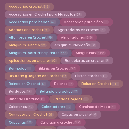
Accesorios crochet
319
Accesorios en Crochet para Mascotas
57
Accesorios para bebes
Accesorios para niñas
62
61
Adornos en Crochet
Agarraderas en crochet
20
21
Alfombras en Crochet
Almohadones
99
248
Amigurumi Gnomo
Amigurumi Navideño
20
80
Amigurumi para Principiantes
Amigurumis
542
2494
Aplicaciones en crochet
Bandoleras en crochet
60
5
Bermudas
Bikinis en Crochet
3
27
Bisuteria y Joyeria en Crochet
Blusas crochet
89
111
Boinas en Crochet
Boleros
Bolsa en Crochet
12
14
844
Bordados
Bufanda a crochet
12
32
Bufandas Knitting
Calcados tejidos
15
19
Calcetines
Calentadores
Caminos de Mesa
46
16
41
Camisetas en Crochet
Capas en crochet
25
9
Capuchas
Cardigan a crochet
50
233