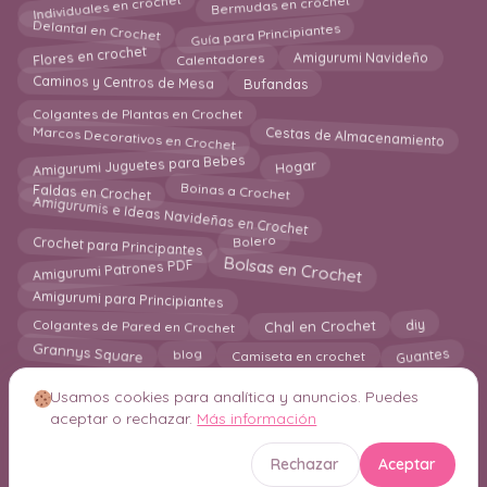
Individuales en crochet
Bermudas en crochet
Delantal en Crochet
Guía para Principiantes
Flores en crochet
Calentadores
Amigurumi Navideño
Bufandas
Caminos y Centros de Mesa
Colgantes de Plantas en Crochet
Cestas de Almacenamiento
Marcos Decorativos en Crochet
Amigurumi Juguetes para Bebes
Hogar
Boinas a Crochet
Faldas en Crochet
Amigurumis e Ideas Navideñas en Crochet
Crochet para Principantes
Bolero
Bolsas en Crochet
Amigurumi Patrones PDF
Amigurumi para Principiantes
Chal en Crochet
Colgantes de Pared en Crochet
diy
Guantes
Grannys Square
Camiseta en crochet
blog
Usamos cookies para analítica y anuncios. Puedes
aceptar o rechazar.
Más información
© 2026 Crochetisimo. Todos los derechos reservados.
Rechazar
Aceptar