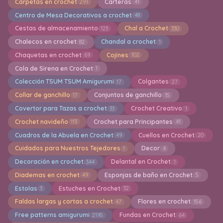
Carpetas en crochet
Carteras
293
41
Centro de Mesa Decorativos a crochet
48
Cestas de almacenamiento
Chal a Crochet
123
330
Chalecos en crochet
Chandal a crochet
82
1
Chaquetas en crochet
Cojines
69
102
Cola de Sirena en Crochet
1
Colección TSUM TSUM Amigurumi
Colgantes
17
27
Collar de ganchillo
Conjuntos de ganchillo
17
15
Covertor para Tazas a crochet
Crochet Creativo
33
1
Crochet navideño
Crochet para Principantes
113
41
Cuadros de la Abuela en Crochet
Cuellos en Crochet
49
20
Cuidados para Nuestros Tejedores
Decor
1
4
Decoración en crochet
Delantal en Crochet
344
1
Diademas en crochet
Esponjas de baño en Crochet
49
5
Estolas
Estuches en Crochet
3
32
Faldas largas y cortas a crochet
Flores en crochet
47
156
Free patterns amigurumi
Fundas en Crochet
2195
64