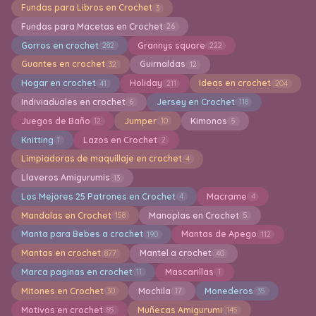
Fundas para Libros en Crochet
3
Fundas para Macetas en Crochet
26
Gorros en crochet
Grannys square
282
222
Guantes en crochet
Guirnaldas
32
12
Hogar en crochet
Holiday
Ideas en crochet
41
211
204
Indiviaduales en crochet
Jersey en Crochet
6
118
Juegos de Baño
Jumper
Kimonos
12
10
5
Knitting
Lazos en Crochet
1
2
Limpiadoras de maquillaje en crochet
4
Llaveros Amigurumis
13
Los Mejores 25 Patrones en Crochet
Macrame
4
4
Mandalas en Crochet
Manoplas en Crochet
158
5
Manta para Bebes a crochet
Mantas de Apego
190
112
Mantas en crochet
Mantel a crochet
877
40
Marca paginas en crochet
Mascarillas
11
1
Mitones en Crochet
Mochila
Monederos
30
17
35
Motivos en crochet
Muñecas Amigurumi
85
145