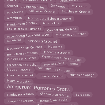
Jersey en Crochet
MANTA
Corazones a Crochet
Crochet para Principiantes
Diademas
Cojines Puf
Cuellos en Crochet
Almohadas
Estuches en Crochet
Alfombras
Mantas para Bebes a Crochet
Mandalas en Crochet
Mascarillas
Crochet Navidadeño
Los Mejores 25 Patrones
Accesorios y Ropa para Bebes
Capuchas en crochet
Alfileteros
Mantas a Crochet
Decoración en Crochet
Mascotas
Bandolera en Crochet
Macetas a crochet
Esponjas de baño en crochet
Chalecos en crochet
Marcapaginas
Calcetines en crochet
bolso
Agarraderas en crochet
Ideas en crochet
kimono en crochet
Lazos en Crochet
Mantas de Apego
Mantel a crochet
Amigurumi Patrones Gratis
Bordados
Chaqueta en crochet
Fundas para Tazas
Bisutería en Crochet
Jumper en Crochet