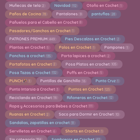
Muñecas de tela
Navidad
Otoño en Cochet
2
112
1
Paños de Cocina
Pantalones
pantuflas
78
9
28
Pañuelos para el Cabello en Crochet
8
Pasadores/Ganchos en Crochet
1
PATRONES PREMIUM
Pies Descalzos en Crochet
449
2
Plantas en Crochet
Polos en Crochet
Pompones
5
1
1
Ponchos a crochet
Porta lapices a crochet
135
2
Portafotos en Crochet
Posa Platos en crochet
2
105
Posa Tazas a Crochet
Puffs en Crochet
132
5
PUNCH
Puntillas de Ganchillo
Punto Cruz
1
16
1
Punto Intarsia a Crochet
Puntos en Crochet
3
125
Reciclando en Crochet
Riñoneras en Crochet
16
12
Ropa y Accesorios para Bebes a Crochet
111
Ruanas en Crochet
Saco para Dormir en Crochet
2
10
Sandalias, zapatillas en crochet
31
Servilletas en Crochet
Shorts en Crochet
6
1
Sin categoría
Sombreros en Crochet
384
62