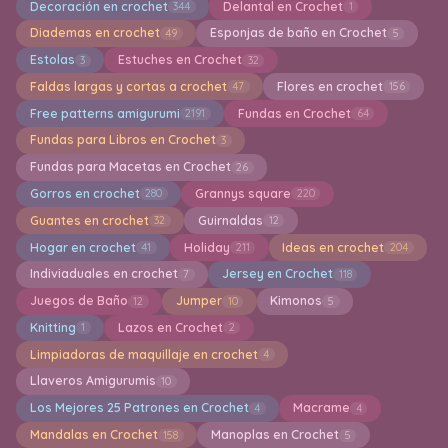
Decoración en crochet
Delantal en Crochet
344
1
Diademas en crochet
Esponjas de baño en Crochet
49
5
Estolas
Estuches en Crochet
3
32
Faldas largas y cortas a crochet
Flores en crochet
47
156
Free patterns amigurumi
Fundas en Crochet
2191
64
Fundas para Libros en Crochet
3
Fundas para Macetas en Crochet
26
Gorros en crochet
Grannys square
280
220
Guantes en crochet
Guirnaldas
32
12
Hogar en crochet
Holiday
Ideas en crochet
41
211
204
Indiviaduales en crochet
Jersey en Crochet
7
118
Juegos de Baño
Jumper
Kimonos
12
10
5
Knitting
Lazos en Crochet
1
2
Limpiadoras de maquillaje en crochet
4
Llaveros Amigurumis
10
Los Mejores 25 Patrones en Crochet
Macrame
4
4
Mandalas en Crochet
Manoplas en Crochet
158
5