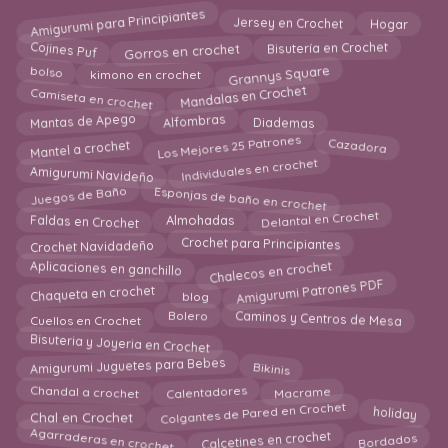
Amigurumi para Principiantes
Jersey en Crochet
Hogar
Cojines Puf
Gorros en crochet
Bisutería en Crochet
Grannys Square
kimono en crochet
bolso
Camiseta en crochet
Mandalas en Crochet
Alfombras
Mantas de Apego
Diademas
Los Mejores 25 Patrones
Mantel a crochet
Cazadora
Individuales en crochet
Amigurumi Navideño
Esponjas de baño en crochet
Juegos de Baño
Delantal en Crochet
Faldas en Crochet
Almohadas
Crochet Navidadeño
Crochet para Principiantes
Chalecos en crochet
Aplicaciones en ganchillo
Amigurumi Patrones PDF
Chaqueta en crochet
blog
Caminos y Centros de Mesa
Bolero
Cuellos en Crochet
Bisuteria y Joyeria en Crochet
Bikinis
Amigurumi Juguetes para Bebes
Macrame
Calentadores
Chandal a crochet
Colgantes de Pared en Crochet
holiday
Chal en Crochet
Agarraderas en crochet
Calcetines en crochet
Bordados