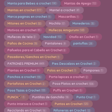
Manta para Bebes a crochet
Mantas de Apego
190
112
Mantas en crochet
Mantel a crochet
877
41
Marca paginas en crochet
Mascarillas
11
1
Mitones en Crochet
Mochila
Monederos
30
17
35
Motivos en crochet
Muñecas Amigurumi
85
143
Muñecas de tela
Navidad
Otoño en Cochet
2
112
1
Paños de Cocina
Pantalones
pantuflas
78
9
28
Pañuelos para el Cabello en Crochet
8
Pasadores/Ganchos en Crochet
1
PATRONES PREMIUM
Pies Descalzos en Crochet
449
2
Plantas en Crochet
Polos en Crochet
Pompones
5
1
1
Ponchos a crochet
Porta lapices a crochet
135
2
Portafotos en Crochet
Posa Platos en crochet
2
106
Posa Tazas a Crochet
Puffs en Crochet
133
5
PUNCH
Puntillas de Ganchillo
Punto Cruz
1
16
1
Punto Intarsia a Crochet
Puntos en Crochet
3
125
Reciclando en Crochet
Riñoneras en Crochet
16
12