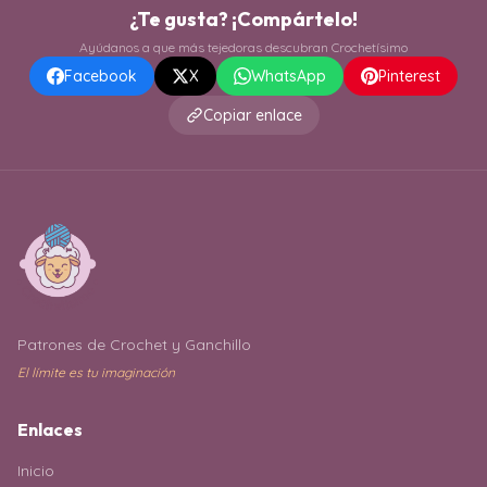
¿Te gusta? ¡Compártelo!
Ayúdanos a que más tejedoras descubran Crochetísimo
Facebook
X
WhatsApp
Pinterest
Copiar enlace
Patrones de Crochet y Ganchillo
El límite es tu imaginación
Enlaces
Inicio