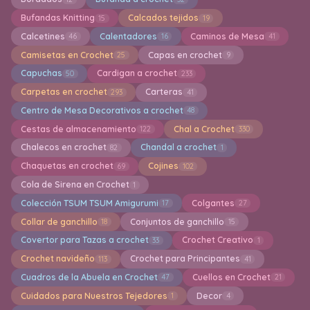
Bufandas Knitting
Calcados tejidos
15
19
Calcetines
Calentadores
Caminos de Mesa
46
16
41
Camisetas en Crochet
Capas en crochet
25
9
Capuchas
Cardigan a crochet
50
233
Carpetas en crochet
Carteras
293
41
Centro de Mesa Decorativos a crochet
48
Cestas de almacenamiento
Chal a Crochet
122
330
Chalecos en crochet
Chandal a crochet
82
1
Chaquetas en crochet
Cojines
69
102
Cola de Sirena en Crochet
1
Colección TSUM TSUM Amigurumi
Colgantes
17
27
Collar de ganchillo
Conjuntos de ganchillo
18
15
Covertor para Tazas a crochet
Crochet Creativo
33
1
Crochet navideño
Crochet para Principantes
113
41
Cuadros de la Abuela en Crochet
Cuellos en Crochet
47
21
Cuidados para Nuestros Tejedores
Decor
1
4