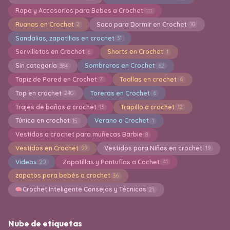
Ropa y Accesorios para Bebes a Crochet
111
Ruanas en Crochet
Saco para Dormir en Crochet
2
10
Sandalias, zapatillas en crochet
31
Servilletas en Crochet
Shorts en Crochet
6
1
Sin categoría
Sombreros en Crochet
384
62
Tapiz de Pared en Crochet
Toallas en crochet
7
6
Top en crochet
Toreras en Crochet
240
6
Trajes de baños a crochet
Trapillo a crochet
13
12
Túnica en crochet
Verano a Crochet
15
1
Vestidos a crochet para muñecas Barbie
8
Vestidos en Crochet
Vestidos para Niñas en crochet
99
19
Videos
Zapatillas y Pantuflas a Cochet
20
41
zapatos para bebés a crochet
36
Crochet Inteligente Consejos y Técnicas
21
Nube de etiquetas