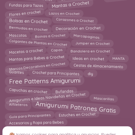
Mantas a Crochet
Fundas para Tazas
Flores en crochet
Lazos en Crochet
Corazones a Crochet
Bolsas en Crochet
Bermudas en crochet
Decoración en Crochet
Marcapaginas
Boinas a Crochet
Mascotas
Colgantes de Plantas en Crochet
Jumper en Crochet
Macetas a crochet
Capas
Bandolera en Crochet
MANTA
Mantas para Bebes a Crochet
Ideas en crochet
Marcos Decorativos en Crochet
Cestas de Almacenamiento
Guantes
Crochet para Principantes
diy
Free Patterns Amigurumi
Capuchas en crochet
Bufandas
Amigurumis e Ideas Navideñas en Crochet
Mascarillas
Amigurumi Patrones Gratis
Alfileteros
Estuches en Crochet
Guía para Principiantes
Accesorios y Ropa para Bebes
Usamos cookies para analítica y anuncios. Puedes