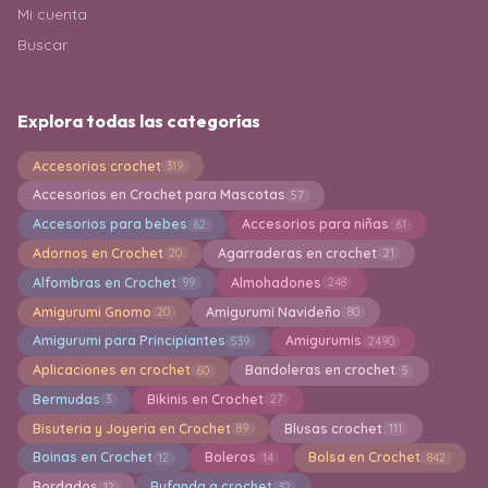
Mi cuenta
Buscar
Explora todas las categorías
Accesorios crochet
319
Accesorios en Crochet para Mascotas
57
Accesorios para bebes
Accesorios para niñas
62
61
Adornos en Crochet
Agarraderas en crochet
20
21
Alfombras en Crochet
Almohadones
99
248
Amigurumi Gnomo
Amigurumi Navideño
20
80
Amigurumi para Principiantes
Amigurumis
539
2490
Aplicaciones en crochet
Bandoleras en crochet
60
5
Bermudas
Bikinis en Crochet
3
27
Bisuteria y Joyeria en Crochet
Blusas crochet
89
111
Boinas en Crochet
Boleros
Bolsa en Crochet
12
14
842
Bordados
Bufanda a crochet
12
32