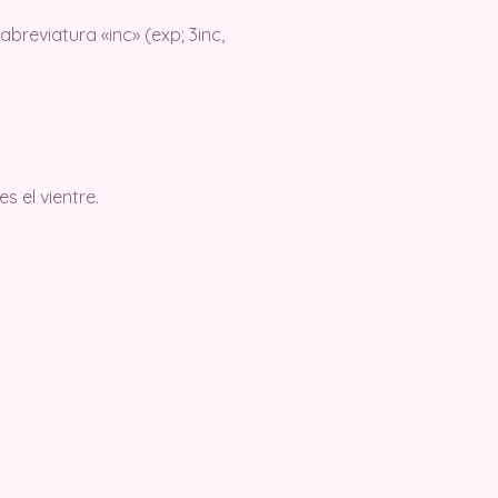
breviatura «inc» (exp; 3inc,
s el vientre.