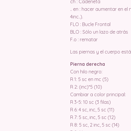
ch : Cadeneta
.. en : hacer aumentar en el
4inc..).
FLO : Bucle Frontal
BLO : Sólo un lazo de atrás
F.o : rematar
Las piernas y el cuerpo está
Pierna derecha
Con hilo negro:
R 1: 5 sc en mc (5)
R 2: (inc)*5 (10)
Cambiar a color principal:
R 3-5: 10 sc (3 filas)
R 6: 4 sc, inc, 5 sc (11)
R 7: 5 sc, inc, 5 sc (12)
R 8: 5 sc, 2 inc, 5 sc (14)