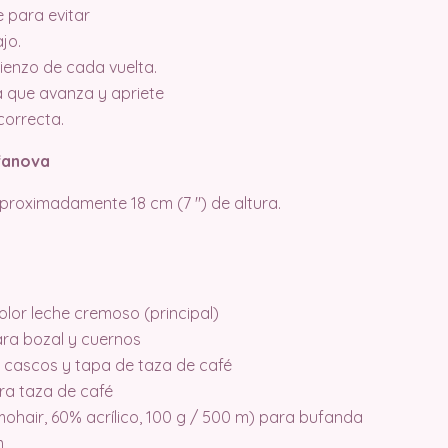
e para evitar
jo.
ienzo de cada vuelta.
 que avanza y apriete
correcta.
ofanova
proximadamente 18 cm (7 ″) de altura.
olor leche cremoso (principal)
ara bozal y cuernos
a cascos y tapa de taza de café
ara taza de café
ohair, 60% acrílico, 100 g / 500 m) para bufanda
m