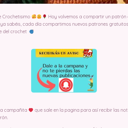
e Crochetisimo
Hoy volvemos a compartir un patrón 
 ya sabéis, cada día compartimos nuevos patrones gratuitos
te del crochet
 la campañita
que sale en la pagina para así recibir las no
rón.