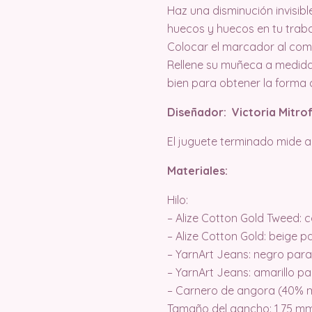
Haz una disminución invisibl
huecos y huecos en tu traba
Colocar el marcador al com
Rellene su muñeca a medida
bien para obtener la forma 
Diseñador: Victoria Mitr
El juguete terminado mide a
Materiales:
Hilo:
– Alize Cotton Gold Tweed: c
– Alize Cotton Gold: beige p
– YarnArt Jeans: negro par
– YarnArt Jeans: amarillo p
– Carnero de angora (40% m
Tamaño del gancho: 1,75 m