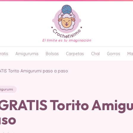
El límite es tu imaginación
atis
Amigurumis
Bolsas
Carpetas
Chal
Gorros
Ma
IS Torito Amigurumi paso a paso
igurumi
RATIS Torito Amig
aso