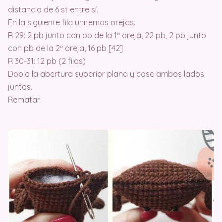
distancia de 6 st entre sí.
En la siguiente fila uniremos orejas.
R 29: 2 pb junto con pb de la 1ª oreja, 22 pb, 2 pb junto
con pb de la 2ª oreja, 16 pb [42]
R 30-31: 12 pb (2 filas)
Dobla la abertura superior plana y cose ambos lados
juntos.
Rematar.