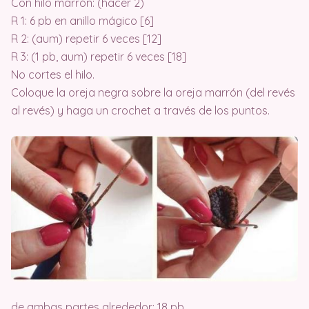
Con hilo marrón: (hacer 2)
R 1: 6 pb en anillo mágico [6]
R 2: (aum) repetir 6 veces [12]
R 3: (1 pb, aum) repetir 6 veces [18]
No cortes el hilo.
Coloque la oreja negra sobre la oreja marrón (del revés
al revés) y haga un crochet a través de los puntos.
de ambas partes alrededor: 18 pb