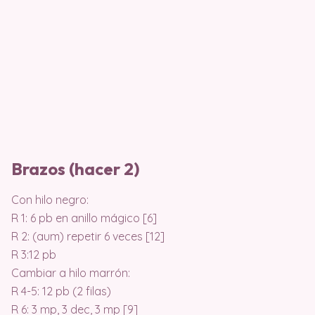
Brazos (hacer 2)
Con hilo negro:
R 1: 6 pb en anillo mágico [6]
R 2: (aum) repetir 6 veces [12]
R 3:12 pb
Cambiar a hilo marrón:
R 4-5: 12 pb (2 filas)
R 6: 3 mp, 3 dec, 3 mp [9]