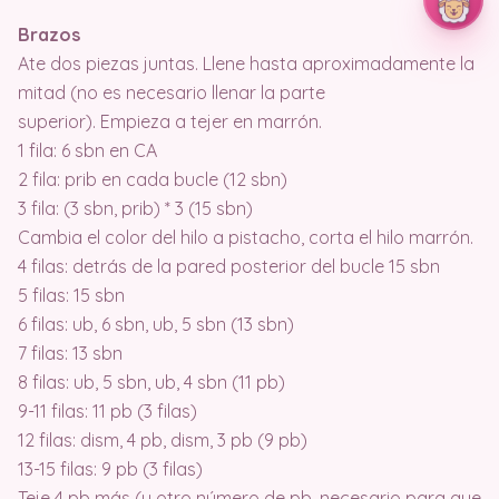
Brazos
Ate dos piezas juntas. Llene hasta aproximadamente la
mitad (no es necesario llenar la parte
superior). Empieza a tejer en marrón.
1 fila: 6 sbn en CA
2 fila: prib en cada bucle (12 sbn)
3 fila: (3 sbn, prib) * 3 (15 sbn)
Cambia el color del hilo a pistacho, corta el hilo marrón.
4 filas: detrás de la pared posterior del bucle 15 sbn
5 filas: 15 sbn
6 filas: ub, 6 sbn, ub, 5 sbn (13 sbn)
7 filas: 13 sbn
8 filas: ub, 5 sbn, ub, 4 sbn (11 pb)
9-11 filas: 11 pb (3 filas)
12 filas: dism, 4 pb, dism, 3 pb (9 pb)
13-15 filas: 9 pb (3 filas)
Teje 4 pb más (u otro número de pb, necesario para que