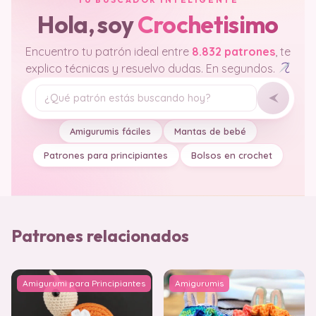
Hola, soy
Crochetisimo
Encuentro tu patrón ideal entre
8.832 patrones
, te
explico técnicas y resuelvo dudas. En segundos.
Tu pregunta
Amigurumis fáciles
Mantas de bebé
Patrones para principiantes
Bolsos en crochet
Patrones relacionados
Amigurumi para Principiantes
Amigurumis