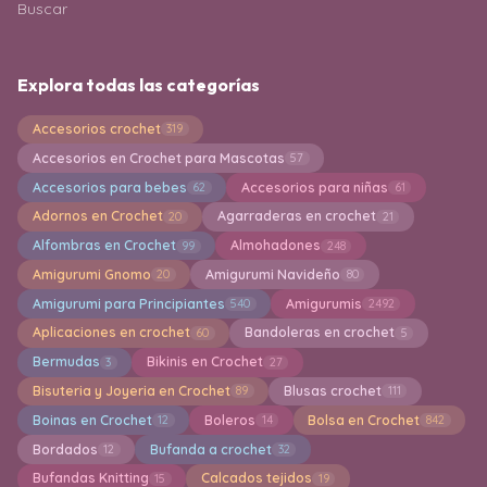
Buscar
Explora todas las categorías
Accesorios crochet
319
Accesorios en Crochet para Mascotas
57
Accesorios para bebes
Accesorios para niñas
62
61
Adornos en Crochet
Agarraderas en crochet
20
21
Alfombras en Crochet
Almohadones
99
248
Amigurumi Gnomo
Amigurumi Navideño
20
80
Amigurumi para Principiantes
Amigurumis
540
2492
Aplicaciones en crochet
Bandoleras en crochet
60
5
Bermudas
Bikinis en Crochet
3
27
Bisuteria y Joyeria en Crochet
Blusas crochet
89
111
Boinas en Crochet
Boleros
Bolsa en Crochet
12
14
842
Bordados
Bufanda a crochet
12
32
Bufandas Knitting
Calcados tejidos
15
19