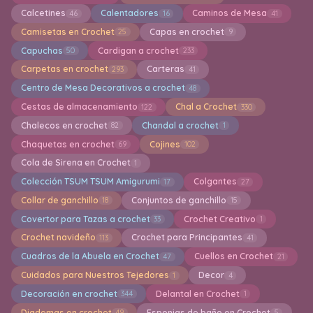
Calcetines
Calentadores
Caminos de Mesa
46
16
41
Camisetas en Crochet
Capas en crochet
25
9
Capuchas
Cardigan a crochet
50
233
Carpetas en crochet
Carteras
293
41
Centro de Mesa Decorativos a crochet
48
Cestas de almacenamiento
Chal a Crochet
122
330
Chalecos en crochet
Chandal a crochet
82
1
Chaquetas en crochet
Cojines
69
102
Cola de Sirena en Crochet
1
Colección TSUM TSUM Amigurumi
Colgantes
17
27
Collar de ganchillo
Conjuntos de ganchillo
18
15
Covertor para Tazas a crochet
Crochet Creativo
33
1
Crochet navideño
Crochet para Principantes
113
41
Cuadros de la Abuela en Crochet
Cuellos en Crochet
47
21
Cuidados para Nuestros Tejedores
Decor
1
4
Decoración en crochet
Delantal en Crochet
344
1
Diademas en crochet
Esponjas de baño en Crochet
49
5