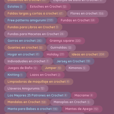
Estolas
Estuches en Crochet
3
32
Faldas largas y cortas a crochet
Flores en crochet
47
156
Free patterns amigurumi
Fundas en Crochet
2193
64
Fundas para Libros en Crochet
3
Fundas para Macetas en Crochet
26
Gorros en crochet
Grannys square
280
220
Guantes en crochet
Guirnaldas
32
12
Hogar en crochet
Holiday
Ideas en crochet
41
211
204
Indiviaduales en crochet
Jersey en Crochet
7
118
Juegos de Baño
Jumper
Kimonos
12
10
5
Knitting
Lazos en Crochet
1
2
Limpiadoras de maquillaje en crochet
4
Llaveros Amigurumis
12
Los Mejores 25 Patrones en Crochet
Macrame
4
4
Mandalas en Crochet
Manoplas en Crochet
158
5
Manta para Bebes a crochet
Mantas de Apego
190
112