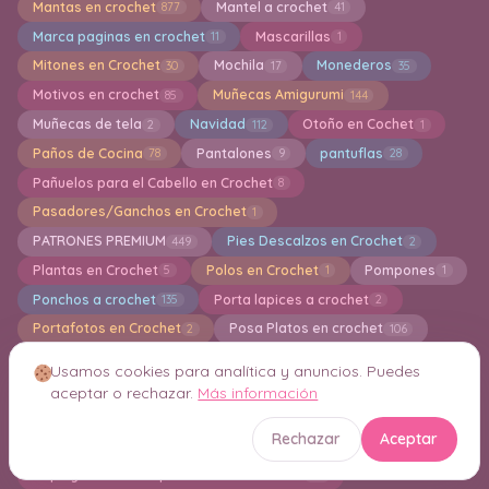
Mantas en crochet
Mantel a crochet
877
41
Marca paginas en crochet
Mascarillas
11
1
Mitones en Crochet
Mochila
Monederos
30
17
35
Motivos en crochet
Muñecas Amigurumi
85
144
Muñecas de tela
Navidad
Otoño en Cochet
2
112
1
Paños de Cocina
Pantalones
pantuflas
78
9
28
Pañuelos para el Cabello en Crochet
8
Pasadores/Ganchos en Crochet
1
PATRONES PREMIUM
Pies Descalzos en Crochet
449
2
Plantas en Crochet
Polos en Crochet
Pompones
5
1
1
Ponchos a crochet
Porta lapices a crochet
135
2
Portafotos en Crochet
Posa Platos en crochet
2
106
Posa Tazas a Crochet
Puffs en Crochet
133
5
Usamos cookies para analítica y anuncios. Puedes
PUNCH
Puntillas de Ganchillo
Punto Cruz
1
16
1
aceptar o rechazar.
Más información
Punto Intarsia a Crochet
Puntos en Crochet
3
125
Rechazar
Aceptar
Reciclando en Crochet
Riñoneras en Crochet
16
12
Ropa y Accesorios para Bebes a Crochet
111