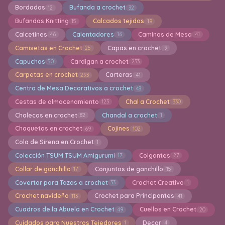
Bordados
Bufanda a crochet
12
32
Bufandas Knitting
Calcados tejidos
15
19
Calcetines
Calentadores
Caminos de Mesa
46
16
41
Camisetas en Crochet
Capas en crochet
25
9
Capuchas
Cardigan a crochet
50
233
Carpetas en crochet
Carteras
293
41
Centro de Mesa Decorativos a crochet
48
Cestas de almacenamiento
Chal a Crochet
123
330
Chalecos en crochet
Chandal a crochet
82
1
Chaquetas en crochet
Cojines
69
102
Cola de Sirena en Crochet
1
Colección TSUM TSUM Amigurumi
Colgantes
17
27
Collar de ganchillo
Conjuntos de ganchillo
17
15
Covertor para Tazas a crochet
Crochet Creativo
33
1
Crochet navideño
Crochet para Principantes
113
41
Cuadros de la Abuela en Crochet
Cuellos en Crochet
49
20
Cuidados para Nuestros Tejedores
Decor
1
4