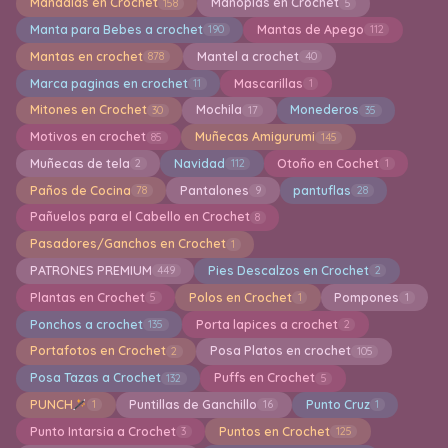
Mandalas en Crochet
Manoplas en Crochet
158
5
Manta para Bebes a crochet
Mantas de Apego
190
112
Mantas en crochet
Mantel a crochet
878
40
Marca paginas en crochet
Mascarillas
11
1
Mitones en Crochet
Mochila
Monederos
30
17
35
Motivos en crochet
Muñecas Amigurumi
85
145
Muñecas de tela
Navidad
Otoño en Cochet
2
112
1
Paños de Cocina
Pantalones
pantuflas
78
9
28
Pañuelos para el Cabello en Crochet
8
Pasadores/Ganchos en Crochet
1
PATRONES PREMIUM
Pies Descalzos en Crochet
449
2
Plantas en Crochet
Polos en Crochet
Pompones
5
1
1
Ponchos a crochet
Porta lapices a crochet
135
2
Portafotos en Crochet
Posa Platos en crochet
2
105
Posa Tazas a Crochet
Puffs en Crochet
132
5
PUNCH
Puntillas de Ganchillo
Punto Cruz
1
16
1
Punto Intarsia a Crochet
Puntos en Crochet
3
125