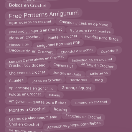
Bolsas en Crochet
Free Patterns Amigurumi
Caminos y Centros de Mesa
Agarraderas en crochet
Bisuteria y Joyeria en Crochet
Guía para Principiantes
Fundas para Tazas
Mantel a crochet
Ideas en crochet
Amigurumi Patrones PDF
Mascarillas
Chandal a crochet
Decoración en Crochet
Cazadora
Marcos Decorativos en Crochet
Individuales en crochet
Jersey en Crochet
Cojines Puf
Crochet Navidadeño
Juegos de Baño
Chalecos en crochet
Alfileteros
Bordados
Lazos en Crochet
blog
Guantes
Aplicaciones en ganchillo
Grannys Square
Bikinis
Faldas en Crochet
Amigurumi Juguetes para Bebes
kimono en crochet
Mantas a Crochet
holiday
Estuches en Crochet
Cestas de Almacenamiento
Accesorios y Ropa para Bebes
Chal en Crochet