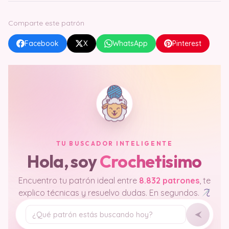
Comparte este patrón
Facebook
X
WhatsApp
Pinterest
TU BUSCADOR INTELIGENTE
Hola, soy
Crochetisimo
Encuentro tu patrón ideal entre
8.832 patrones
, te
explico técnicas y resuelvo dudas. En segundos.
Tu pregunta