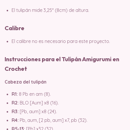
El tulipán mide 3,25″ (8cm) de altura.
Calibre
El calibre no es necesario para este proyecto.
Instrucciones para el Tulipán Amigurumi en
Crochet
Cabeza del tulipán
R1:
8 Pb en am (8).
R2:
BLO [Aum] x8 (16).
R3:
[Pb, aum] x8 (24).
R4:
Pb, aum, [2 pb, aum] x7, pb (32).
R5-13:
[Pb] x32 (32).