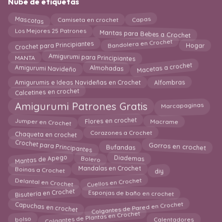
Nube de etiquetas
Mascotas
Capas
Camiseta en crochet
Mantas para Bebes a Crochet
Los Mejores 25 Patrones
Bandolera en Crochet
Crochet para Principiantes
Hogar
Amigurumi para Principiantes
MANTA
Macetas a crochet
Amigurumi Navideño
Almohadas
Amigurumis e Ideas Navideñas en Crochet
Alfombras
Calcetines en crochet
Marcapaginas
Amigurumi Patrones Gratis
Jumper en Crochet
Flores en crochet
Macrame
Corazones a Crochet
Chaqueta en crochet
Crochet para Principantes
Gorros en crochet
Bufandas
Diademas
Mantas de Apego
Bolero
Mandalas en Crochet
Boinas a Crochet
diy
Cuellos en Crochet
Delantal en Crochet
Bisutería en Crochet
Esponjas de baño en crochet
Colgantes de Pared en Crochet
Capuchas en crochet
Colgantes de Plantas en Crochet
bolso
Calentadores