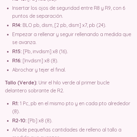
Insertar los ojos de seguridad entre R8 y R9, con 6
puntos de separación.
R14:
BLO pb, dism, [2 pb, dism] x7, pb (24).
Empezar a rellenar y seguir rellenando a medida que
se avanza.
R15:
[Pb, invdism] x8 (16).
R16:
[Invdism] x8 (8).
Abrochar y tejer el final.
Tallo (Verde):
Unir el hilo verde al primer bucle
delantero sobrante de R2.
R1:
1 Pc, pb en el mismo pto y en cada pto alrededor
(8).
R2-10:
[Pb] x8 (8).
Añade pequeñas cantidades de relleno al tallo a