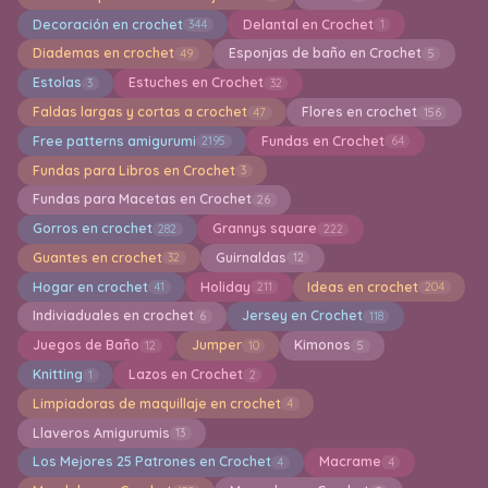
Decoración en crochet
Delantal en Crochet
344
1
Diademas en crochet
Esponjas de baño en Crochet
49
5
Estolas
Estuches en Crochet
3
32
Faldas largas y cortas a crochet
Flores en crochet
47
156
Free patterns amigurumi
Fundas en Crochet
2195
64
Fundas para Libros en Crochet
3
Fundas para Macetas en Crochet
26
Gorros en crochet
Grannys square
282
222
Guantes en crochet
Guirnaldas
32
12
Hogar en crochet
Holiday
Ideas en crochet
41
211
204
Indiviaduales en crochet
Jersey en Crochet
6
118
Juegos de Baño
Jumper
Kimonos
12
10
5
Knitting
Lazos en Crochet
1
2
Limpiadoras de maquillaje en crochet
4
Llaveros Amigurumis
13
Los Mejores 25 Patrones en Crochet
Macrame
4
4