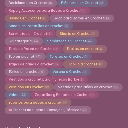
Reciclando en Crochet
Riñoneras en Crochet
16
12
Ropa y Accesorios para Bebes a Crochet
111
Ruanas en Crochet
Saco para Dormir en Crochet
2
10
Sandalias, zapatillas en crochet
31
Servilletas en Crochet
Shorts en Crochet
6
1
Sin categoría
Sombreros en Crochet
384
62
Tapiz de Pared en Crochet
Toallas en crochet
7
6
Top en crochet
Toreras en Crochet
241
6
Trajes de baños a crochet
Trapillo a crochet
13
12
Túnica en crochet
Verano a Crochet
15
1
Vestidos a crochet para muñecas Barbie
8
Vestidos en Crochet
Vestidos para Niñas en crochet
99
19
Videos
Zapatillas y Pantuflas a Cochet
20
41
zapatos para bebés a crochet
36
Crochet Inteligente Consejos y Técnicas
21