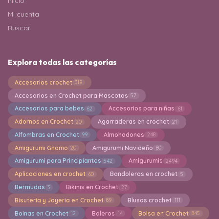
Inicio
Mi cuenta
Buscar
Explora todas las categorías
Accesorios crochet
319
Accesorios en Crochet para Mascotas
57
Accesorios para bebes
Accesorios para niñas
62
61
Adornos en Crochet
Agarraderas en crochet
20
21
Alfombras en Crochet
Almohadones
99
248
Amigurumi Gnomo
Amigurumi Navideño
20
80
Amigurumi para Principiantes
Amigurumis
542
2494
Aplicaciones en crochet
Bandoleras en crochet
60
5
Bermudas
Bikinis en Crochet
3
27
Bisuteria y Joyeria en Crochet
Blusas crochet
89
111
Boinas en Crochet
Boleros
Bolsa en Crochet
12
14
845