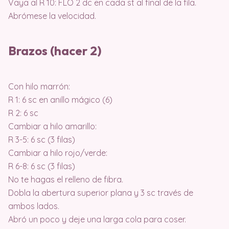
Vaya al R 10: FLO 2 dc en cada st al final de la fila.
Abrómese la velocidad.
Brazos (hacer 2)
Con hilo marrón:
R 1: 6 sc en anillo mágico (6)
R 2: 6 sc
Cambiar a hilo amarillo:
R 3-5: 6 sc (3 filas)
Cambiar a hilo rojo/verde:
R 6-8: 6 sc (3 filas)
No te hagas el relleno de fibra.
Dobla la abertura superior plana y 3 sc través de
ambos lados.
Abró un poco y deje una larga cola para coser.