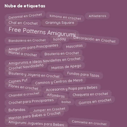
Nube de etiquetas
Delantal en Crochet
kimono en crochet
Alfileteros
Chal en Crochet
Grannys Square
Free Patterns Amigurumi
Decoración en Crochet
holiday
Bandolera en Crochet
Amigurumi para Principiantes
Mascotas
Mantel a crochet
Bisutería en Crochet
Amigurumis e Ideas Navideñas en Crochet
Crochet Navidadeño
Mantas de Apego
Fundas para Tazas
Bisuteria y Joyeria en Crochet
Caminos y Centros de Mesa
Cojines Puf
Flores en crochet
Accesorios y Ropa para Bebes
Chandal a crochet
Chaqueta en crochet
Alfombras
Gorros en crochet
Crochet para Principiantes
bolso
Jumper en Crochet
Bufandas
Mantas para Bebes a Crochet
Camiseta en crochet
Amigurumi Juguetes para Bebes