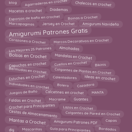
Chalecos en crochet
Agarraderas en crochet
blog
Diademas
Macetas a crochet
Esponjas de baño en crochet
Boinas a Crochet
Amigurumi Navideño
Marcapaginas
Jersey en Crochet
Amigurumi Patrones Gratis
Corazones a Crochet
Marcos Decorativos en Crochet
Los Mejores 25 Patrones
Almohadas
Bolsas en Crochet
Mandalas en Crochet
Cuellos en Crochet
Capuchas en crochet
Bikinis
Bermudas en crochet
Colgantes de Plantas en Crochet
Ideas en crochet
Estuches en Crochet
Calentadores
Individuales en crochet
Cazadora
Bolero
Calcetines en crochet
Juegos de Baño
MANTA
Guantes
Faldas en Crochet
Macrame
Crochet para Principantes
Lazos en Crochet
Cestas de Almacenamiento
Colgantes de Pared en Crochet
Mantas a Crochet
Amigurumi Patrones PDF
Capas
Guía para Principiantes
Bordados
diy
Mascarillas