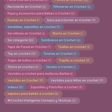
Reciclando en Crochet
Riñoneras en Crochet
16
12
Ropa y Accesorios para Bebes a Crochet
111
Ruanas en Crochet
Saco para Dormir en Crochet
2
10
Sandalias, zapatillas en crochet
31
Servilletas en Crochet
Shorts en Crochet
6
1
Sin categoría
Sombreros en Crochet
384
62
Tapiz de Pared en Crochet
Toallas en crochet
7
6
Top en crochet
Toreras en Crochet
241
6
Trajes de baños a crochet
Trapillo a crochet
13
12
Túnica en crochet
Verano a Crochet
15
1
Vestidos a crochet para muñecas Barbie
8
Vestidos en Crochet
Vestidos para Niñas en crochet
99
19
Videos
Zapatillas y Pantuflas a Cochet
20
41
zapatos para bebés a crochet
36
Crochet Inteligente Consejos y Técnicas
21