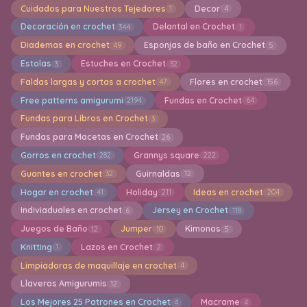
Cuidados para Nuestros Tejedores
Decor
1
4
Decoración en crochet
Delantal en Crochet
344
1
Diademas en crochet
Esponjas de baño en Crochet
49
5
Estolas
Estuches en Crochet
3
32
Faldas largas y cortas a crochet
Flores en crochet
47
156
Free patterns amigurumi
Fundas en Crochet
2194
64
Fundas para Libros en Crochet
3
Fundas para Macetas en Crochet
26
Gorros en crochet
Grannys square
282
222
Guantes en crochet
Guirnaldas
32
12
Hogar en crochet
Holiday
Ideas en crochet
41
211
204
Indiviaduales en crochet
Jersey en Crochet
6
118
Juegos de Baño
Jumper
Kimonos
12
10
5
Knitting
Lazos en Crochet
1
2
Limpiadoras de maquillaje en crochet
4
Llaveros Amigurumis
12
Los Mejores 25 Patrones en Crochet
Macrame
4
4