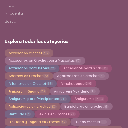
Inicio
Mi cuenta
Buscar
Explora todas las categorías
Accesorios crochet
319
Accesorios en Crochet para Mascotas
57
Accesorios para bebes
Accesorios para niñas
62
61
Adornos en Crochet
Agarraderas en crochet
20
21
Alfombras en Crochet
Almohadones
99
248
Amigurumi Gnomo
Amigurumi Navideño
20
80
Amigurumi para Principiantes
Amigurumis
541
2493
Aplicaciones en crochet
Bandoleras en crochet
60
5
Bermudas
Bikinis en Crochet
3
27
Bisuteria y Joyeria en Crochet
Blusas crochet
89
111