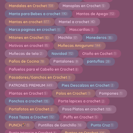
Mandalas en Crochet
Manoplas en Crochet
158
5
Manta para Bebes a crochet
Mantas de Apego
190
112
Mantas en crochet
Mantel a crochet
877
40
Marca paginas en crochet
Mascarillas
11
1
Mitones en Crochet
Mochila
Monederos
30
17
35
Motivos en crochet
Muñecas Amigurumi
85
144
Muñecas de tela
Navidad
Otoño en Cochet
2
112
1
Paños de Cocina
Pantalones
pantuflas
78
9
28
Pañuelos para el Cabello en Crochet
8
Pasadores/Ganchos en Crochet
1
PATRONES PREMIUM
Pies Descalzos en Crochet
449
2
Plantas en Crochet
Polos en Crochet
Pompones
5
1
1
Ponchos a crochet
Porta lapices a crochet
135
2
Portafotos en Crochet
Posa Platos en crochet
2
105
Posa Tazas a Crochet
Puffs en Crochet
132
5
PUNCH
Puntillas de Ganchillo
Punto Cruz
1
16
1
Punto Intarsia a Crochet
Puntos en Crochet
3
125