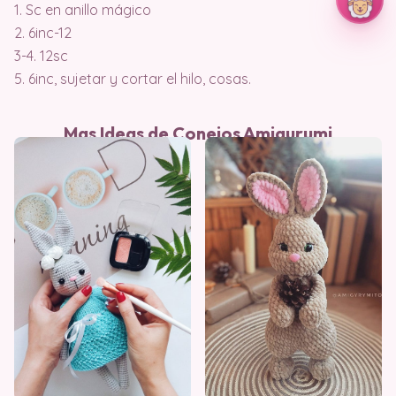
1. Sc en anillo mágico
2. 6inc-12
3-4. 12sc
5. 6inc, sujetar y cortar el hilo, cosas.
Mas Ideas de Conejos Amigurumi