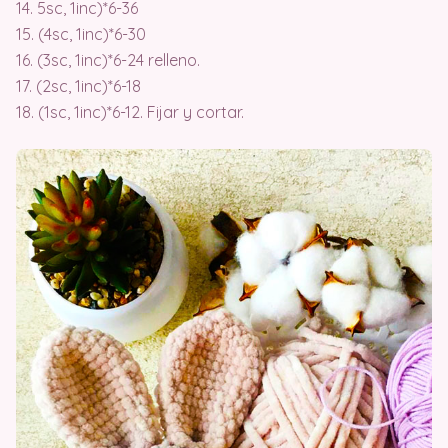
14. 5sc, 1inc)*6-36
15. (4sc, 1inc)*6-30
16. (3sc, 1inc)*6-24 relleno.
17. (2sc, 1inc)*6-18
18. (1sc, 1inc)*6-12. Fijar y cortar.