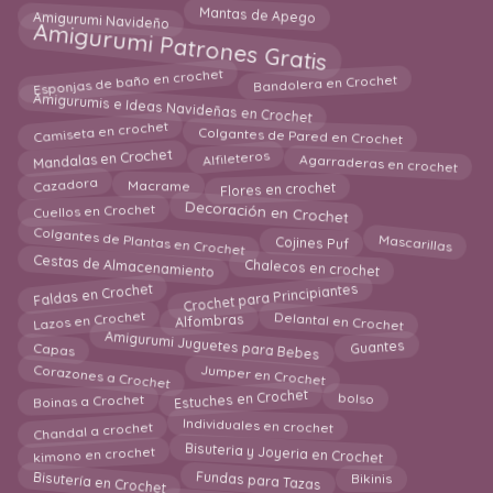
Amigurumi Navideño
Mantas de Apego
Amigurumi Patrones Gratis
Bandolera en Crochet
Esponjas de baño en crochet
Amigurumis e Ideas Navideñas en Crochet
Camiseta en crochet
Colgantes de Pared en Crochet
Mandalas en Crochet
Agarraderas en crochet
Alfileteros
Flores en crochet
Cazadora
Macrame
Decoración en Crochet
Cuellos en Crochet
Colgantes de Plantas en Crochet
Mascarillas
Cojines Puf
Chalecos en crochet
Cestas de Almacenamiento
Crochet para Principiantes
Faldas en Crochet
Lazos en Crochet
Delantal en Crochet
Alfombras
Amigurumi Juguetes para Bebes
Capas
Guantes
Corazones a Crochet
Jumper en Crochet
Estuches en Crochet
Boinas a Crochet
bolso
Chandal a crochet
Individuales en crochet
Bisuteria y Joyeria en Crochet
kimono en crochet
Bisutería en Crochet
Fundas para Tazas
Bikinis