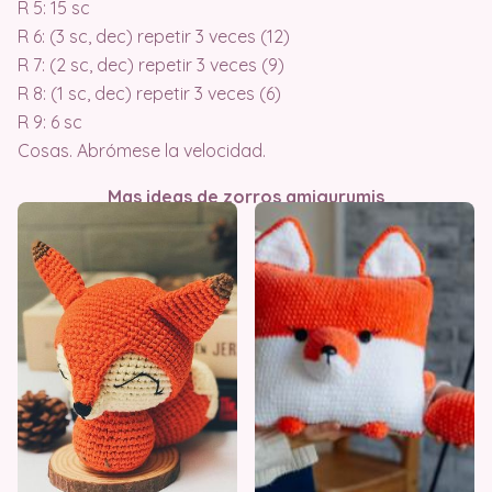
R 5: 15 sc
R 6: (3 sc, dec) repetir 3 veces (12)
R 7: (2 sc, dec) repetir 3 veces (9)
R 8: (1 sc, dec) repetir 3 veces (6)
R 9: 6 sc
Cosas. Abrómese la velocidad.
Mas ideas de zorros amigurumis