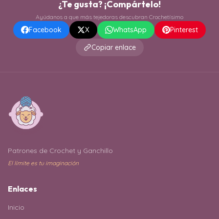
¿Te gusta? ¡Compártelo!
Ayúdanos a que más tejedoras descubran Crochetísimo
Facebook
X
WhatsApp
Pinterest
Copiar enlace
Patrones de Crochet y Ganchillo
El límite es tu imaginación
Enlaces
Inicio