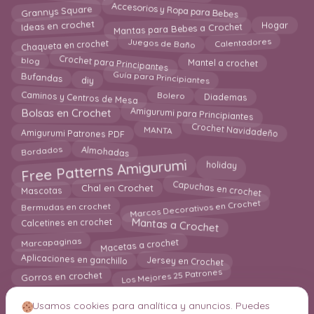
Accesorios y Ropa para Bebes
Grannys Square
Mantas para Bebes a Crochet
Ideas en crochet
Hogar
Juegos de Baño
Chaqueta en crochet
Calentadores
Crochet para Principantes
Mantel a crochet
blog
Guía para Principiantes
Bufandas
diy
Caminos y Centros de Mesa
Diademas
Bolero
Amigurumi para Principiantes
Bolsas en Crochet
Crochet Navidadeño
Amigurumi Patrones PDF
MANTA
Almohadas
Bordados
Free Patterns Amigurumi
holiday
Capuchas en crochet
Chal en Crochet
Mascotas
Marcos Decorativos en Crochet
Bermudas en crochet
Mantas a Crochet
Calcetines en crochet
Macetas a crochet
Marcapaginas
Aplicaciones en ganchillo
Jersey en Crochet
Los Mejores 25 Patrones
Gorros en crochet
Usamos cookies para analítica y anuncios. Puedes