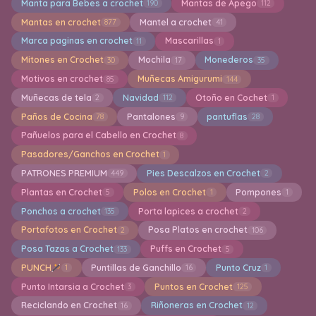
Manta para Bebes a crochet
Mantas de Apego
190
112
Mantas en crochet
Mantel a crochet
877
41
Marca paginas en crochet
Mascarillas
11
1
Mitones en Crochet
Mochila
Monederos
30
17
35
Motivos en crochet
Muñecas Amigurumi
85
144
Muñecas de tela
Navidad
Otoño en Cochet
2
112
1
Paños de Cocina
Pantalones
pantuflas
78
9
28
Pañuelos para el Cabello en Crochet
8
Pasadores/Ganchos en Crochet
1
PATRONES PREMIUM
Pies Descalzos en Crochet
449
2
Plantas en Crochet
Polos en Crochet
Pompones
5
1
1
Ponchos a crochet
Porta lapices a crochet
135
2
Portafotos en Crochet
Posa Platos en crochet
2
106
Posa Tazas a Crochet
Puffs en Crochet
133
5
PUNCH
Puntillas de Ganchillo
Punto Cruz
1
16
1
Punto Intarsia a Crochet
Puntos en Crochet
3
125
Reciclando en Crochet
Riñoneras en Crochet
16
12