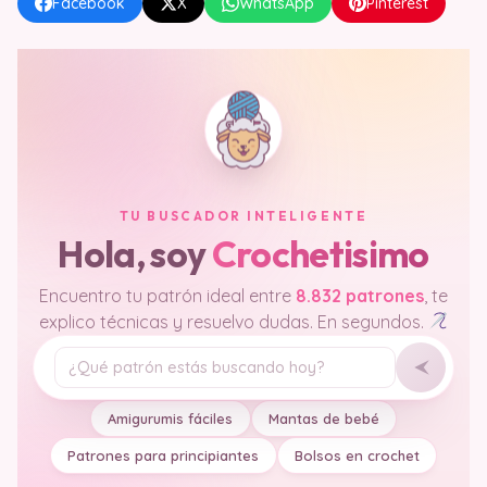
Facebook
X
WhatsApp
Pinterest
TU BUSCADOR INTELIGENTE
Hola, soy
Crochetisimo
Encuentro tu patrón ideal entre
8.832 patrones
, te
explico técnicas y resuelvo dudas. En segundos.
Tu pregunta
Amigurumis fáciles
Mantas de bebé
Patrones para principiantes
Bolsos en crochet