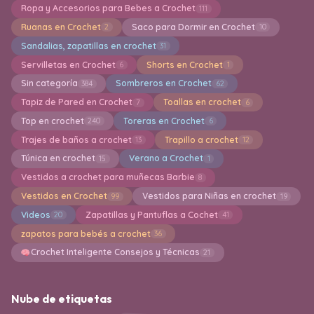
Ropa y Accesorios para Bebes a Crochet
111
Ruanas en Crochet
Saco para Dormir en Crochet
2
10
Sandalias, zapatillas en crochet
31
Servilletas en Crochet
Shorts en Crochet
6
1
Sin categoría
Sombreros en Crochet
384
62
Tapiz de Pared en Crochet
Toallas en crochet
7
6
Top en crochet
Toreras en Crochet
240
6
Trajes de baños a crochet
Trapillo a crochet
13
12
Túnica en crochet
Verano a Crochet
15
1
Vestidos a crochet para muñecas Barbie
8
Vestidos en Crochet
Vestidos para Niñas en crochet
99
19
Videos
Zapatillas y Pantuflas a Cochet
20
41
zapatos para bebés a crochet
36
Crochet Inteligente Consejos y Técnicas
21
Nube de etiquetas