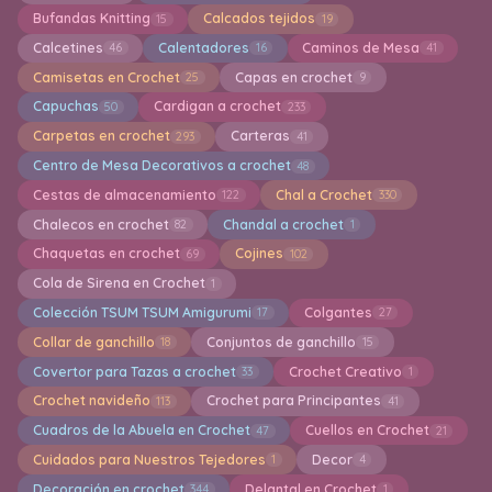
Bufandas Knitting
Calcados tejidos
15
19
Calcetines
Calentadores
Caminos de Mesa
46
16
41
Camisetas en Crochet
Capas en crochet
25
9
Capuchas
Cardigan a crochet
50
233
Carpetas en crochet
Carteras
293
41
Centro de Mesa Decorativos a crochet
48
Cestas de almacenamiento
Chal a Crochet
122
330
Chalecos en crochet
Chandal a crochet
82
1
Chaquetas en crochet
Cojines
69
102
Cola de Sirena en Crochet
1
Colección TSUM TSUM Amigurumi
Colgantes
17
27
Collar de ganchillo
Conjuntos de ganchillo
18
15
Covertor para Tazas a crochet
Crochet Creativo
33
1
Crochet navideño
Crochet para Principantes
113
41
Cuadros de la Abuela en Crochet
Cuellos en Crochet
47
21
Cuidados para Nuestros Tejedores
Decor
1
4
Decoración en crochet
Delantal en Crochet
344
1