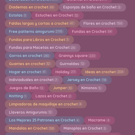
Diademas en crochet
Esponjas de baño en Crochet
49
5
Estolas
Estuches en Crochet
3
32
Faldas largas y cortas a crochet
Flores en crochet
47
156
Free patterns amigurumi
Fundas en Crochet
2193
64
Fundas para Libros en Crochet
3
Fundas para Macetas en Crochet
26
Gorros en crochet
Grannys square
280
220
Guantes en crochet
Guirnaldas
32
12
Hogar en crochet
Holiday
Ideas en crochet
41
211
204
Indiviaduales en crochet
Jersey en Crochet
7
118
Juegos de Baño
Jumper
Kimonos
12
10
5
Knitting
Lazos en Crochet
1
2
Limpiadoras de maquillaje en crochet
4
Llaveros Amigurumis
12
Los Mejores 25 Patrones en Crochet
Macrame
4
4
Mandalas en Crochet
Manoplas en Crochet
158
5