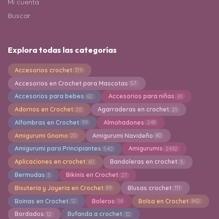
Mi cuenta
Buscar
Explora todas las categorías
Accesorios crochet
319
Accesorios en Crochet para Mascotas
57
Accesorios para bebes
Accesorios para niñas
62
61
Adornos en Crochet
Agarraderas en crochet
20
21
Alfombras en Crochet
Almohadones
99
248
Amigurumi Gnomo
Amigurumi Navideño
20
80
Amigurumi para Principiantes
Amigurumis
540
2492
Aplicaciones en crochet
Bandoleras en crochet
60
5
Bermudas
Bikinis en Crochet
3
27
Bisuteria y Joyeria en Crochet
Blusas crochet
89
111
Boinas en Crochet
Boleros
Bolsa en Crochet
12
14
842
Bordados
Bufanda a crochet
12
32