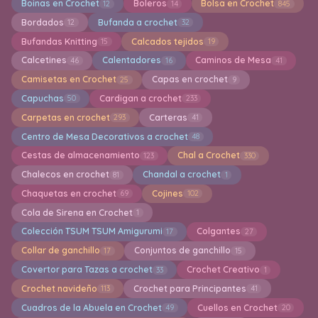
Boinas en Crochet
Boleros
Bolsa en Crochet
12
14
845
Bordados
Bufanda a crochet
12
32
Bufandas Knitting
Calcados tejidos
15
19
Calcetines
Calentadores
Caminos de Mesa
46
16
41
Camisetas en Crochet
Capas en crochet
25
9
Capuchas
Cardigan a crochet
50
233
Carpetas en crochet
Carteras
293
41
Centro de Mesa Decorativos a crochet
48
Cestas de almacenamiento
Chal a Crochet
123
330
Chalecos en crochet
Chandal a crochet
81
1
Chaquetas en crochet
Cojines
69
102
Cola de Sirena en Crochet
1
Colección TSUM TSUM Amigurumi
Colgantes
17
27
Collar de ganchillo
Conjuntos de ganchillo
17
15
Covertor para Tazas a crochet
Crochet Creativo
33
1
Crochet navideño
Crochet para Principantes
113
41
Cuadros de la Abuela en Crochet
Cuellos en Crochet
49
20