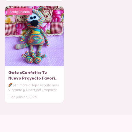
Amigurumis
Gato «Confeti»: Tu
Nuevo Proyecto Favorito
Amigurumi PDF
¡Anímate a Tejer el Gato más
Vibrante y Divertido! ¡Prepárate
para un estallido de color! Este
11 de julio de 2025
gat