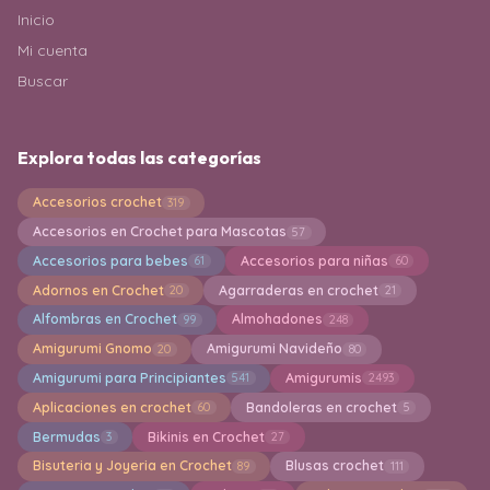
Inicio
Mi cuenta
Buscar
Explora todas las categorías
Accesorios crochet
319
Accesorios en Crochet para Mascotas
57
Accesorios para bebes
Accesorios para niñas
61
60
Adornos en Crochet
Agarraderas en crochet
20
21
Alfombras en Crochet
Almohadones
99
248
Amigurumi Gnomo
Amigurumi Navideño
20
80
Amigurumi para Principiantes
Amigurumis
541
2493
Aplicaciones en crochet
Bandoleras en crochet
60
5
Bermudas
Bikinis en Crochet
3
27
Bisuteria y Joyeria en Crochet
Blusas crochet
89
111