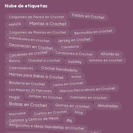
Nube de etiquetas
Faldas en Crochet
Colgantes de Pared en Crochet
MANTA
Mantas a Crochet
Bermudas en crochet
Colgantes de Plantas en Crochet
Individuales en crochet
Jersey en Crochet
Decoración en Crochet
Cazadora
Calcetines en crochet
Corazones a Crochet
Alfombras
holiday
Bikinis
kimono en crochet
Chandal a crochet
Crochet Navidadeño
Calentadores
Mantas para Bebes a Crochet
bolso
Bisutería en Crochet
Lazos en Crochet
Marcos Decorativos en Crochet
Los Mejores 25 Patrones
Camiseta en crochet
Jumper en Crochet
Hogar
Bolsas en Crochet
Gorros en crochet
Almohadas
Macrame
Cuellos en Crochet
blog
Caminos y Centros de Mesa
diy
Amigurumis e Ideas Navideñas en Crochet