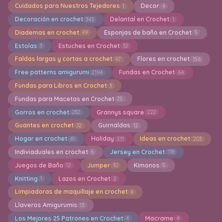
Cuidados para Nuestros Tejedores
Decor
1
4
Decoración en crochet
Delantal en Crochet
343
1
Diademas en crochet
Esponjas de baño en Crochet
49
5
Estolas
Estuches en Crochet
3
32
Faldas largas y cortas a crochet
Flores en crochet
47
156
Free patterns amigurumi
Fundas en Crochet
2194
64
Fundas para Libros en Crochet
3
Fundas para Macetas en Crochet
25
Gorros en crochet
Grannys square
282
222
Guantes en crochet
Guirnaldas
32
12
Hogar en crochet
Holiday
Ideas en crochet
41
211
203
Indiviaduales en crochet
Jersey en Crochet
6
118
Juegos de Baño
Jumper
Kimonos
12
10
5
Knitting
Lazos en Crochet
1
2
Limpiadoras de maquillaje en crochet
4
Llaveros Amigurumis
13
Los Mejores 25 Patrones en Crochet
Macrame
4
4