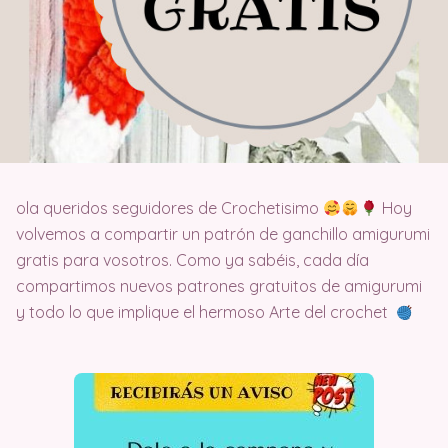
ola queridos seguidores de Crochetisimo
Hoy
volvemos a compartir un patrón de ganchillo amigurumi
gratis para vosotros. Como ya sabéis, cada día
compartimos nuevos patrones gratuitos de amigurumi
y todo lo que implique el hermoso Arte del crochet