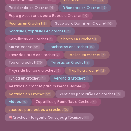
Reciclando en Crochet
Riñoneras en Crochet
16
12
Ropa y Accesorios para Bebes a Crochet
110
Ruanas en Crochet
Saco para Dormir en Crochet
2
10
Sandalias, zapatillas en crochet
31
Servilletas en Crochet
Shorts en Crochet
6
1
Sin categoría
Sombreros en Crochet
384
62
Tapiz de Pared en Crochet
Toallas en crochet
7
6
Top en crochet
Toreras en Crochet
239
6
Trajes de baños a crochet
Trapillo a crochet
13
12
Túnica en crochet
Verano a Crochet
15
1
Vestidos a crochet para muñecas Barbie
8
Vestidos en Crochet
Vestidos para Niñas en crochet
99
19
Videos
Zapatillas y Pantuflas a Cochet
20
41
zapatos para bebés a crochet
36
Crochet Inteligente Consejos y Técnicas
21