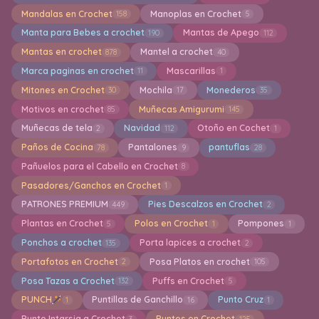
Mandalas en Crochet
Manoplas en Crochet
158
5
Manta para Bebes a crochet
Mantas de Apego
190
112
Mantas en crochet
Mantel a crochet
878
40
Marca paginas en crochet
Mascarillas
11
1
Mitones en Crochet
Mochila
Monederos
30
17
35
Motivos en crochet
Muñecas Amigurumi
85
145
Muñecas de tela
Navidad
Otoño en Cochet
2
112
1
Paños de Cocina
Pantalones
pantuflas
78
9
28
Pañuelos para el Cabello en Crochet
8
Pasadores/Ganchos en Crochet
1
PATRONES PREMIUM
Pies Descalzos en Crochet
449
2
Plantas en Crochet
Polos en Crochet
Pompones
5
1
1
Ponchos a crochet
Porta lapices a crochet
135
2
Portafotos en Crochet
Posa Platos en crochet
2
105
Posa Tazas a Crochet
Puffs en Crochet
132
5
PUNCH
Puntillas de Ganchillo
Punto Cruz
1
16
1
Punto Intarsia a Crochet
Puntos en Crochet
3
125