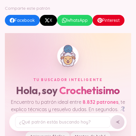
Comparte este patrón
Facebook
X
WhatsApp
Pinterest
TU BUSCADOR INTELIGENTE
Hola, soy
Crochetisimo
Encuentro tu patrón ideal entre
8.832 patrones
, te
explico técnicas y resuelvo dudas. En segundos.
Tu pregunta