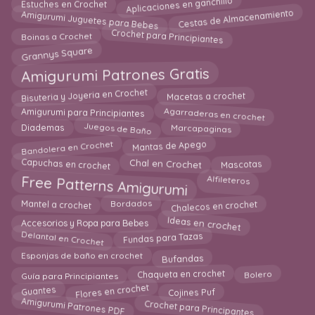
Aplicaciones en ganchillo
Estuches en Crochet
Cestas de Almacenamiento
Amigurumi Juguetes para Bebes
Crochet para Principiantes
Boinas a Crochet
Grannys Square
Amigurumi Patrones Gratis
Bisuteria y Joyeria en Crochet
Macetas a crochet
Agarraderas en crochet
Amigurumi para Principiantes
Juegos de Baño
Marcapaginas
Diademas
Mantas de Apego
Bandolera en Crochet
Capuchas en crochet
Chal en Crochet
Mascotas
Free Patterns Amigurumi
Alfileteros
Mantel a crochet
Chalecos en crochet
Bordados
Ideas en crochet
Accesorios y Ropa para Bebes
Delantal en Crochet
Fundas para Tazas
Bufandas
Esponjas de baño en crochet
Guía para Principiantes
Chaqueta en crochet
Bolero
Flores en crochet
Guantes
Cojines Puf
Amigurumi Patrones PDF
Crochet para Principantes