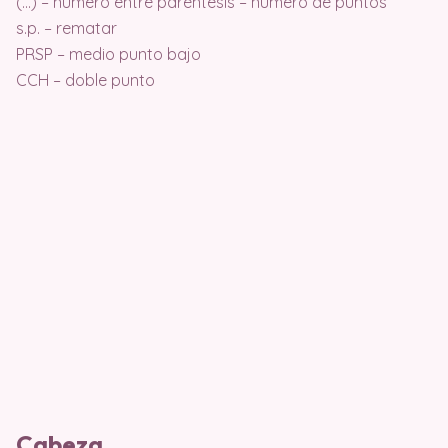
(…) – número entre paréntesis – número de puntos
s.p. – rematar
PRSP – medio punto bajo
CCH – doble punto
Cabeza