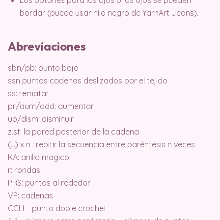
Los botones para los ojos o los ojos se pueden
bordar (puede usar hilo negro de YarnArt Jeans).
Abreviaciones
sbn/pb: punto bajo
ssn puntos cadenas deslizados por el tejido
ss: rematar
pr/aum/add: aumentar
ub/dism: disminuir
z.st: la pared posterior de la cadena
(…) x n : repitir la secuencia entre paréntesis n veces
KA: anillo magico
r: rondas
PRS: puntos al rededor
VP: cadenas
CCH – punto doble crochet