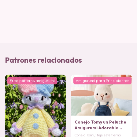
Patrones relacionados
Free patterns amigurumi
Amigurumi para Principiantes
Conejo Tomy un Peluche
Amigurumi Adorable
(Patrón Gratis)
Conejo Tomy: teje este tierno