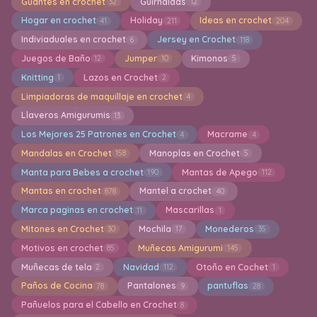
Guantes en crochet
Guirnaldas
32
12
Hogar en crochet
Holiday
Ideas en crochet
41
211
204
Indiviaduales en crochet
Jersey en Crochet
6
118
Juegos de Baño
Jumper
Kimonos
12
10
5
Knitting
Lazos en Crochet
1
2
Limpiadoras de maquillaje en crochet
4
Llaveros Amigurumis
13
Los Mejores 25 Patrones en Crochet
Macrame
4
4
Mandalas en Crochet
Manoplas en Crochet
158
5
Manta para Bebes a crochet
Mantas de Apego
190
112
Mantas en crochet
Mantel a crochet
878
40
Marca paginas en crochet
Mascarillas
11
1
Mitones en Crochet
Mochila
Monederos
30
17
35
Motivos en crochet
Muñecas Amigurumi
85
145
Muñecas de tela
Navidad
Otoño en Cochet
2
112
1
Paños de Cocina
Pantalones
pantuflas
78
9
28
Pañuelos para el Cabello en Crochet
8