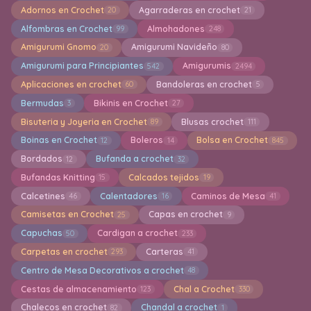
Adornos en Crochet
Agarraderas en crochet
20
21
Alfombras en Crochet
Almohadones
99
248
Amigurumi Gnomo
Amigurumi Navideño
20
80
Amigurumi para Principiantes
Amigurumis
542
2494
Aplicaciones en crochet
Bandoleras en crochet
60
5
Bermudas
Bikinis en Crochet
3
27
Bisuteria y Joyeria en Crochet
Blusas crochet
89
111
Boinas en Crochet
Boleros
Bolsa en Crochet
12
14
845
Bordados
Bufanda a crochet
12
32
Bufandas Knitting
Calcados tejidos
15
19
Calcetines
Calentadores
Caminos de Mesa
46
16
41
Camisetas en Crochet
Capas en crochet
25
9
Capuchas
Cardigan a crochet
50
233
Carpetas en crochet
Carteras
293
41
Centro de Mesa Decorativos a crochet
48
Cestas de almacenamiento
Chal a Crochet
123
330
Chalecos en crochet
Chandal a crochet
82
1