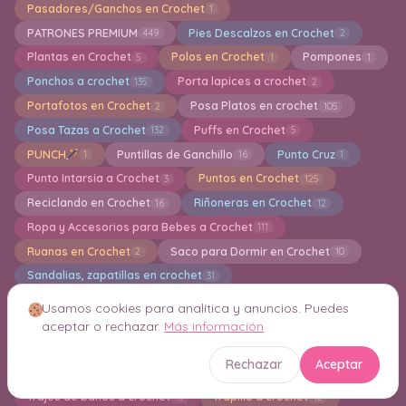
Pasadores/Ganchos en Crochet
1
PATRONES PREMIUM
Pies Descalzos en Crochet
449
2
Plantas en Crochet
Polos en Crochet
Pompones
5
1
1
Ponchos a crochet
Porta lapices a crochet
135
2
Portafotos en Crochet
Posa Platos en crochet
2
105
Posa Tazas a Crochet
Puffs en Crochet
132
5
PUNCH
Puntillas de Ganchillo
Punto Cruz
1
16
1
Punto Intarsia a Crochet
Puntos en Crochet
3
125
Reciclando en Crochet
Riñoneras en Crochet
16
12
Ropa y Accesorios para Bebes a Crochet
111
Ruanas en Crochet
Saco para Dormir en Crochet
2
10
Sandalias, zapatillas en crochet
31
Servilletas en Crochet
Shorts en Crochet
6
1
Usamos cookies para analítica y anuncios. Puedes
Sin categoría
Sombreros en Crochet
384
62
aceptar o rechazar.
Más información
Tapiz de Pared en Crochet
Toallas en crochet
7
6
Rechazar
Aceptar
Top en crochet
Toreras en Crochet
241
6
Trajes de baños a crochet
Trapillo a crochet
13
12