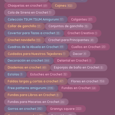
Chaquetas en crochet
Cojines
69
102
Cola de Sirena en Crochet
1
Colección TSUM TSUM Amigurumi
Colgantes
17
27
Collar de ganchillo
Conjuntos de ganchillo
17
15
Covertor para Tazas a crochet
Crochet Creativo
33
1
Crochet navideño
Crochet para Principantes
113
41
Cuadros de la Abuela en Crochet
Cuellos en Crochet
49
20
Cuidados para Nuestros Tejedores
Decor
1
4
Decoración en crochet
Delantal en Crochet
344
1
Diademas en crochet
Esponjas de baño en Crochet
49
5
Estolas
Estuches en Crochet
3
32
Faldas largas y cortas a crochet
Flores en crochet
47
156
Free patterns amigurumi
Fundas en Crochet
2195
64
Fundas para Libros en Crochet
3
Fundas para Macetas en Crochet
26
Gorros en crochet
Grannys square
282
222