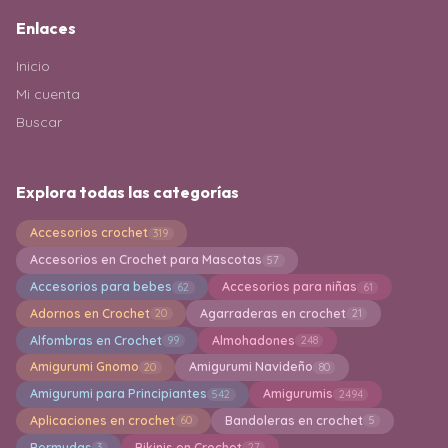
Enlaces
Inicio
Mi cuenta
Buscar
Explora todas las categorías
Accesorios crochet
319
Accesorios en Crochet para Mascotas
57
Accesorios para bebes
Accesorios para niñas
62
61
Adornos en Crochet
Agarraderas en crochet
20
21
Alfombras en Crochet
Almohadones
99
248
Amigurumi Gnomo
Amigurumi Navideño
20
80
Amigurumi para Principiantes
Amigurumis
542
2494
Aplicaciones en crochet
Bandoleras en crochet
60
5
Bermudas
Bikinis en Crochet
3
27