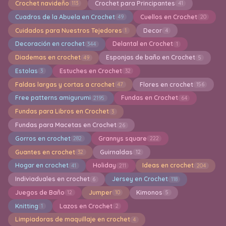
Crochet navideño
Crochet para Principantes
113
41
Cuadros de la Abuela en Crochet
Cuellos en Crochet
49
20
Cuidados para Nuestros Tejedores
Decor
1
4
Decoración en crochet
Delantal en Crochet
344
1
Diademas en crochet
Esponjas de baño en Crochet
49
5
Estolas
Estuches en Crochet
3
32
Faldas largas y cortas a crochet
Flores en crochet
47
156
Free patterns amigurumi
Fundas en Crochet
2195
64
Fundas para Libros en Crochet
3
Fundas para Macetas en Crochet
26
Gorros en crochet
Grannys square
282
222
Guantes en crochet
Guirnaldas
32
12
Hogar en crochet
Holiday
Ideas en crochet
41
211
204
Indiviaduales en crochet
Jersey en Crochet
6
118
Juegos de Baño
Jumper
Kimonos
12
10
5
Knitting
Lazos en Crochet
1
2
Limpiadoras de maquillaje en crochet
4