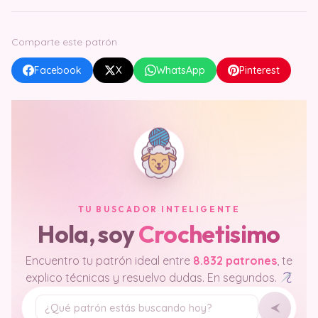
TU BUSCADOR INTELIGENTE
Hola, soy
Crochetisimo
Encuentro tu patrón ideal entre
8.832 patrones
, te
explico técnicas y resuelvo dudas. En segundos.
Tu pregunta
Amigurumis fáciles
Mantas de bebé
Patrones para principiantes
Bolsos en crochet