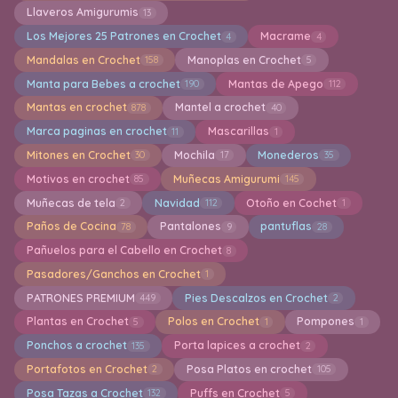
Llaveros Amigurumis
13
Los Mejores 25 Patrones en Crochet
Macrame
4
4
Mandalas en Crochet
Manoplas en Crochet
158
5
Manta para Bebes a crochet
Mantas de Apego
190
112
Mantas en crochet
Mantel a crochet
878
40
Marca paginas en crochet
Mascarillas
11
1
Mitones en Crochet
Mochila
Monederos
30
17
35
Motivos en crochet
Muñecas Amigurumi
85
145
Muñecas de tela
Navidad
Otoño en Cochet
2
112
1
Paños de Cocina
Pantalones
pantuflas
78
9
28
Pañuelos para el Cabello en Crochet
8
Pasadores/Ganchos en Crochet
1
PATRONES PREMIUM
Pies Descalzos en Crochet
449
2
Plantas en Crochet
Polos en Crochet
Pompones
5
1
1
Ponchos a crochet
Porta lapices a crochet
135
2
Portafotos en Crochet
Posa Platos en crochet
2
105
Posa Tazas a Crochet
Puffs en Crochet
132
5