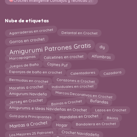
Crochet Inteligente Consejos y Técnicas
21
Nube de etiquetas
Agarraderas en crochet
Delantal en Crochet
Gorros en crochet
Amigurumi Patrones Gratis
diy
Calcetines en crochet
Alfombras
Marcapaginas
Juegos de Baño
Cojines Puf
Cazadora
Calentadores
Esponjas de baño en crochet
Bermudas en crochet
Corazones a Crochet
Individuales en crochet
Macetas a crochet
Marcos Decorativos en Crochet
Amigurumi Navideño
Boinas a Crochet
Bufandas
Jersey en Crochet
Amigurumis e Ideas Navideñas en Crochet
Lazos en Crochet
Mandalas en Crochet
Guía para Principiantes
Bikinis
Mantas a Crochet
Bandolera en Crochet
Hogar
Los Mejores 25 Patrones
Crochet Navidadeño