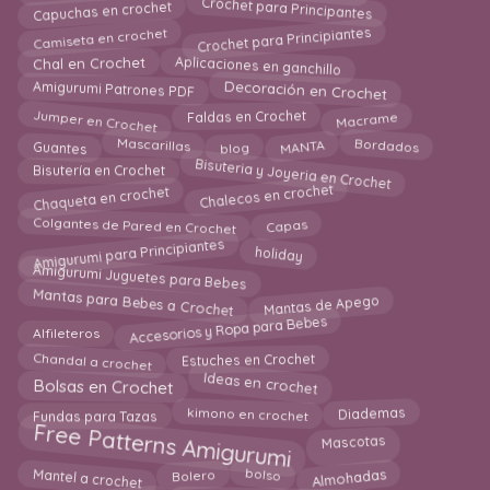
Crochet para Principantes
Capuchas en crochet
Crochet para Principiantes
Camiseta en crochet
Chal en Crochet
Aplicaciones en ganchillo
Amigurumi Patrones PDF
Decoración en Crochet
Jumper en Crochet
Macrame
Faldas en Crochet
Mascarillas
Guantes
MANTA
Bordados
blog
Bisuteria y Joyeria en Crochet
Bisutería en Crochet
Chalecos en crochet
Chaqueta en crochet
Colgantes de Pared en Crochet
Capas
Amigurumi para Principiantes
holiday
Amigurumi Juguetes para Bebes
Mantas para Bebes a Crochet
Mantas de Apego
Accesorios y Ropa para Bebes
Alfileteros
Chandal a crochet
Estuches en Crochet
Ideas en crochet
Bolsas en Crochet
kimono en crochet
Diademas
Fundas para Tazas
Free Patterns Amigurumi
Mascotas
bolso
Mantel a crochet
Almohadas
Bolero