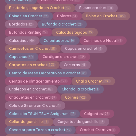
Bisuteria y Joyeria en Crochet
Blusas crochet
89
111
Boinas en Crochet
Boleros
Bolsa en Crochet
12
14
845
Bordados
Bufanda a crochet
12
32
Bufandas Knitting
Calcados tejidos
15
19
Calcetines
Calentadores
Caminos de Mesa
46
16
41
Camisetas en Crochet
Capas en crochet
25
9
Capuchas
Cardigan a crochet
50
233
Carpetas en crochet
Carteras
293
41
Centro de Mesa Decorativos a crochet
48
Cestas de almacenamiento
Chal a Crochet
123
330
Chalecos en crochet
Chandal a crochet
82
1
Chaquetas en crochet
Cojines
69
102
Cola de Sirena en Crochet
1
Colección TSUM TSUM Amigurumi
Colgantes
17
27
Collar de ganchillo
Conjuntos de ganchillo
17
15
Covertor para Tazas a crochet
Crochet Creativo
33
1