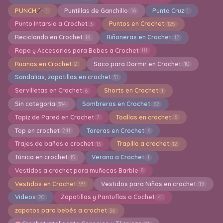
PUNCH
Puntillas de Ganchillo
Punto Cruz
1
16
1
Punto Intarsia a Crochet
Puntos en Crochet
3
125
Reciclando en Crochet
Riñoneras en Crochet
16
12
Ropa y Accesorios para Bebes a Crochet
111
Ruanas en Crochet
Saco para Dormir en Crochet
2
10
Sandalias, zapatillas en crochet
31
Servilletas en Crochet
Shorts en Crochet
6
1
Sin categoría
Sombreros en Crochet
384
62
Tapiz de Pared en Crochet
Toallas en crochet
7
6
Top en crochet
Toreras en Crochet
241
6
Trajes de baños a crochet
Trapillo a crochet
13
12
Túnica en crochet
Verano a Crochet
15
1
Vestidos a crochet para muñecas Barbie
8
Vestidos en Crochet
Vestidos para Niñas en crochet
99
19
Videos
Zapatillas y Pantuflas a Cochet
20
41
zapatos para bebés a crochet
36