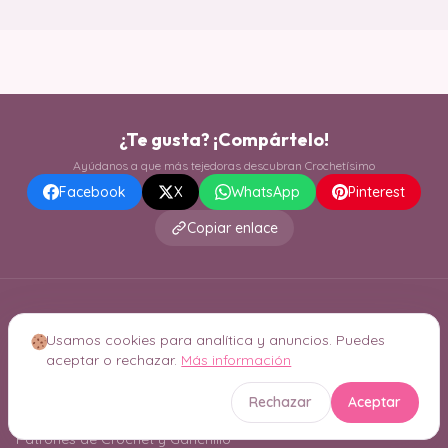
¿Te gusta? ¡Compártelo!
Ayúdanos a que más tejedoras descubran Crochetísimo
Facebook
X
WhatsApp
Pinterest
Copiar enlace
Usamos cookies para analítica y anuncios. Puedes
aceptar o rechazar.
Más información
Rechazar
Aceptar
Patrones de Crochet y Ganchillo