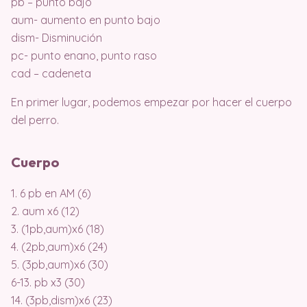
pb – punto bajo
aum- aumento en punto bajo
dism- Disminución
pc- punto enano, punto raso
cad – cadeneta
En primer lugar, podemos empezar por hacer el cuerpo
del perro.
Cuerpo
1. 6 pb en AM (6)
2. aum x6 (12)
3. (1pb,aum)x6 (18)
4. (2pb,aum)x6 (24)
5. (3pb,aum)x6 (30)
6-13. pb x3 (30)
14. (3pb,dism)x6 (23)