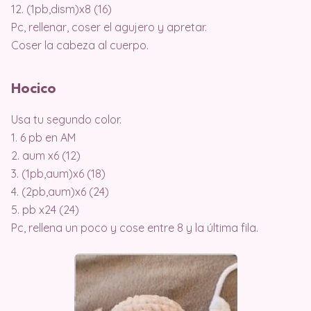
12. (1pb,dism)x8 (16)
Pc, rellenar, coser el agujero y apretar.
Coser la cabeza al cuerpo.
Hocico
Usa tu segundo color.
1. 6 pb en AM
2. aum x6 (12)
3. (1pb,aum)x6 (18)
4. (2pb,aum)x6 (24)
5. pb x24 (24)
Pc, rellena un poco y cose entre 8 y la última fila.