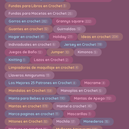
Fundas para Libros en Crochet
3
Fundas para Macetas en Crochet
25
Gorros en crochet
Grannys square
282
222
Guantes en crochet
Guirnaldas
32
12
Hogar en crochet
Holiday
Ideas en crochet
41
211
204
Indiviaduales en crochet
Jersey en Crochet
6
118
Juegos de Baño
Jumper
Kimonos
12
10
5
Knitting
Lazos en Crochet
1
2
Limpiadoras de maquillaje en crochet
4
Llaveros Amigurumis
13
Los Mejores 25 Patrones en Crochet
Macrame
4
4
Mandalas en Crochet
Manoplas en Crochet
158
5
Manta para Bebes a crochet
Mantas de Apego
190
112
Mantas en crochet
Mantel a crochet
878
40
Marca paginas en crochet
Mascarillas
11
1
Mitones en Crochet
Mochila
Monederos
30
17
35