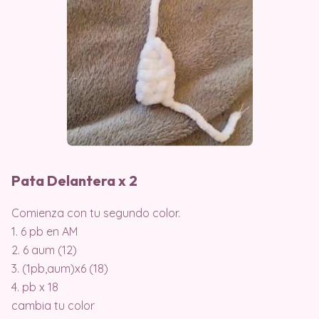
Pata Delantera x 2
Comienza con tu segundo color.
1. 6 pb en AM
2. 6 aum (12)
3. (1pb,aum)x6 (18)
4. pb x 18
cambia tu color