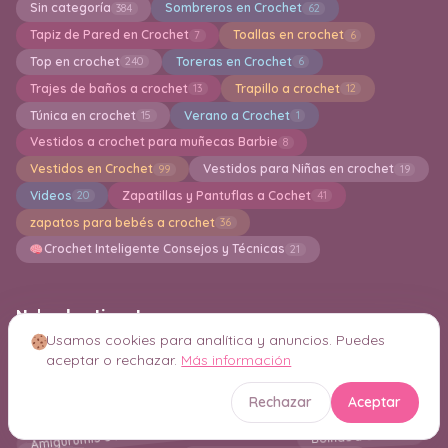
Sin categoría
Sombreros en Crochet
384
62
Tapiz de Pared en Crochet
Toallas en crochet
7
6
Top en crochet
Toreras en Crochet
240
6
Trajes de baños a crochet
Trapillo a crochet
13
12
Túnica en crochet
Verano a Crochet
15
1
Vestidos a crochet para muñecas Barbie
8
Vestidos en Crochet
Vestidos para Niñas en crochet
99
19
Videos
Zapatillas y Pantuflas a Cochet
20
41
zapatos para bebés a crochet
36
Crochet Inteligente Consejos y Técnicas
21
Nube de etiquetas
Usamos cookies para analítica y anuncios. Puedes
Fundas para Tazas
Marcos Decorativos en Crochet
aceptar o rechazar.
Más información
Caminos y Centros de Mesa
Camiseta en crochet
Free Patterns Amigurumi
Rechazar
Aceptar
Amigurumis e Ideas Navideñas en Crochet
Boinas a Crochet