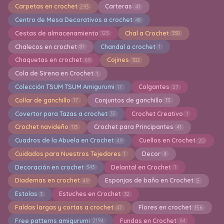
Carpetas en crochet
Carteras
293
41
Centro de Mesa Decorativos a crochet
48
Cestas de almacenamiento
Chal a Crochet
123
330
Chalecos en crochet
Chandal a crochet
81
1
Chaquetas en crochet
Cojines
69
102
Cola de Sirena en Crochet
1
Colección TSUM TSUM Amigurumi
Colgantes
17
27
Collar de ganchillo
Conjuntos de ganchillo
17
15
Covertor para Tazas a crochet
Crochet Creativo
33
1
Crochet navideño
Crochet para Principantes
113
41
Cuadros de la Abuela en Crochet
Cuellos en Crochet
49
20
Cuidados para Nuestros Tejedores
Decor
1
4
Decoración en crochet
Delantal en Crochet
343
1
Diademas en crochet
Esponjas de baño en Crochet
49
5
Estolas
Estuches en Crochet
3
32
Faldas largas y cortas a crochet
Flores en crochet
47
156
Free patterns amigurumi
Fundas en Crochet
2194
64