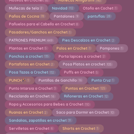
Motivos en crochet
Muñecas Amigurumi
85
145
Muñecas de tela
Navidad
Otoño en Cochet
2
112
1
Paños de Cocina
Pantalones
pantuflas
78
9
28
Pañuelos para el Cabello en Crochet
8
Pasadores/Ganchos en Crochet
1
PATRONES PREMIUM
Pies Descalzos en Crochet
449
2
Plantas en Crochet
Polos en Crochet
Pompones
5
1
1
Ponchos a crochet
Porta lapices a crochet
135
2
Portafotos en Crochet
Posa Platos en crochet
2
105
Posa Tazas a Crochet
Puffs en Crochet
132
5
PUNCH
Puntillas de Ganchillo
Punto Cruz
1
16
1
Punto Intarsia a Crochet
Puntos en Crochet
3
125
Reciclando en Crochet
Riñoneras en Crochet
16
12
Ropa y Accesorios para Bebes a Crochet
110
Ruanas en Crochet
Saco para Dormir en Crochet
2
10
Sandalias, zapatillas en crochet
31
Servilletas en Crochet
Shorts en Crochet
6
1