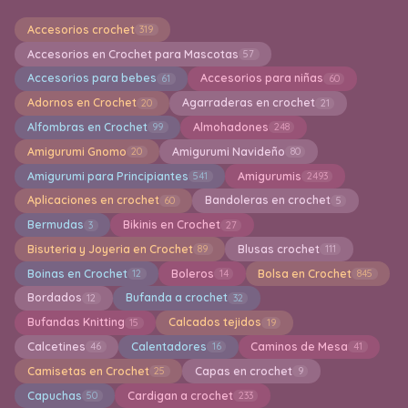
Accesorios crochet
319
Accesorios en Crochet para Mascotas
57
Accesorios para bebes
Accesorios para niñas
61
60
Adornos en Crochet
Agarraderas en crochet
20
21
Alfombras en Crochet
Almohadones
99
248
Amigurumi Gnomo
Amigurumi Navideño
20
80
Amigurumi para Principiantes
Amigurumis
541
2493
Aplicaciones en crochet
Bandoleras en crochet
60
5
Bermudas
Bikinis en Crochet
3
27
Bisuteria y Joyeria en Crochet
Blusas crochet
89
111
Boinas en Crochet
Boleros
Bolsa en Crochet
12
14
845
Bordados
Bufanda a crochet
12
32
Bufandas Knitting
Calcados tejidos
15
19
Calcetines
Calentadores
Caminos de Mesa
46
16
41
Camisetas en Crochet
Capas en crochet
25
9
Capuchas
Cardigan a crochet
50
233