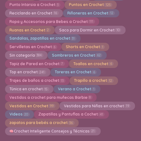
Punto Intarsia a Crochet
Puntos en Crochet
3
125
Reciclando en Crochet
Riñoneras en Crochet
16
12
Ropa y Accesorios para Bebes a Crochet
111
Ruanas en Crochet
Saco para Dormir en Crochet
2
10
Sandalias, zapatillas en crochet
31
Servilletas en Crochet
Shorts en Crochet
6
1
Sin categoría
Sombreros en Crochet
384
62
Tapiz de Pared en Crochet
Toallas en crochet
7
6
Top en crochet
Toreras en Crochet
241
6
Trajes de baños a crochet
Trapillo a crochet
13
12
Túnica en crochet
Verano a Crochet
15
1
Vestidos a crochet para muñecas Barbie
8
Vestidos en Crochet
Vestidos para Niñas en crochet
99
19
Videos
Zapatillas y Pantuflas a Cochet
20
41
zapatos para bebés a crochet
36
Crochet Inteligente Consejos y Técnicas
21