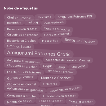
Nube de etiquetas
Chal en Crochet
Amigurumi Patrones PDF
Macrame
Calentadores
Bordados
holiday
Macetas a crochet
Bermudas en crochet
Calcetines en crochet
Flores en crochet
Bolsas en Crochet
Bisutería en Crochet
Mascarillas
Grannys Square
Amigurumi Patrones Gratis
Guía para Principiantes
Colgantes de Pared en Crochet
blog
Chaqueta en crochet
Mascotas
Hogar
kimono en crochet
Los Mejores 25 Patrones
Mantas a Crochet
Gorros en crochet
Alfileteros
Chalecos en crochet
Capuchas en crochet
Aplicaciones en ganchillo
Corazones a Crochet
Individuales en crochet
Mantas de Apego
Boinas a Crochet
Mantel a crochet