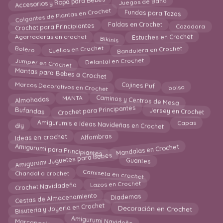
Accesorios y Ropa para Bebes
Juegos de Baño
Colgantes de Plantas en Crochet
Fundas para Tazas
Crochet para Principiantes
Cazadora
Faldas en Crochet
Estuches en Crochet
Bikinis
Agarraderas en crochet
Bolero
Cuellos en Crochet
Bandolera en Crochet
Jumper en Crochet
Delantal en Crochet
Mantas para Bebes a Crochet
Marcos Decorativos en Crochet
Cojines Puf
bolso
Caminos y Centros de Mesa
Almohadas
MANTA
Jersey en Crochet
Crochet para Principantes
Bufandas
Amigurumis e Ideas Navideñas en Crochet
diy
Capas
Ideas en crochet
Alfombras
Amigurumi para Principiantes
Mandalas en Crochet
Amigurumi Juguetes para Bebes
Guantes
Camiseta en crochet
Chandal a crochet
Crochet Navidadeño
Lazos en Crochet
Cestas de Almacenamiento
Diademas
Bisuteria y Joyeria en Crochet
Decoración en Crochet
Amigurumi Navideño
Marcapaginas