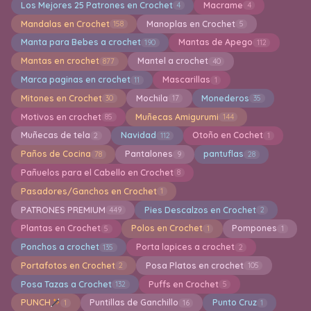
Los Mejores 25 Patrones en Crochet
Macrame
4
4
Mandalas en Crochet
Manoplas en Crochet
158
5
Manta para Bebes a crochet
Mantas de Apego
190
112
Mantas en crochet
Mantel a crochet
877
40
Marca paginas en crochet
Mascarillas
11
1
Mitones en Crochet
Mochila
Monederos
30
17
35
Motivos en crochet
Muñecas Amigurumi
85
144
Muñecas de tela
Navidad
Otoño en Cochet
2
112
1
Paños de Cocina
Pantalones
pantuflas
78
9
28
Pañuelos para el Cabello en Crochet
8
Pasadores/Ganchos en Crochet
1
PATRONES PREMIUM
Pies Descalzos en Crochet
449
2
Plantas en Crochet
Polos en Crochet
Pompones
5
1
1
Ponchos a crochet
Porta lapices a crochet
135
2
Portafotos en Crochet
Posa Platos en crochet
2
105
Posa Tazas a Crochet
Puffs en Crochet
132
5
PUNCH
Puntillas de Ganchillo
Punto Cruz
1
16
1