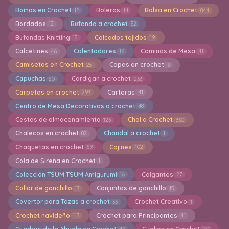
Boinas en Crochet
Boleros
Bolsa en Crochet
12
14
844
Bordados
Bufanda a crochet
12
32
Bufandas Knitting
Calcados tejidos
15
19
Calcetines
Calentadores
Caminos de Mesa
46
16
41
Camisetas en Crochet
Capas en crochet
25
9
Capuchas
Cardigan a crochet
50
233
Carpetas en crochet
Carteras
293
41
Centro de Mesa Decorativos a crochet
48
Cestas de almacenamiento
Chal a Crochet
123
330
Chalecos en crochet
Chandal a crochet
82
1
Chaquetas en crochet
Cojines
69
102
Cola de Sirena en Crochet
1
Colección TSUM TSUM Amigurumi
Colgantes
16
27
Collar de ganchillo
Conjuntos de ganchillo
17
15
Covertor para Tazas a crochet
Crochet Creativo
33
1
Crochet navideño
Crochet para Principantes
113
41