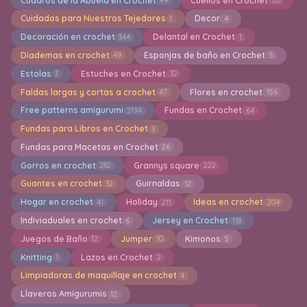
Cuadros de la Abuela en Crochet
Cuellos en Crochet
49
20
Cuidados para Nuestros Tejedores
Decor
1
4
Decoración en crochet
Delantal en Crochet
344
1
Diademas en crochet
Esponjas de baño en Crochet
49
5
Estolas
Estuches en Crochet
3
32
Faldas largas y cortas a crochet
Flores en crochet
47
156
Free patterns amigurumi
Fundas en Crochet
2194
64
Fundas para Libros en Crochet
3
Fundas para Macetas en Crochet
26
Gorros en crochet
Grannys square
282
222
Guantes en crochet
Guirnaldas
32
12
Hogar en crochet
Holiday
Ideas en crochet
41
211
204
Indiviaduales en crochet
Jersey en Crochet
6
118
Juegos de Baño
Jumper
Kimonos
12
10
5
Knitting
Lazos en Crochet
1
2
Limpiadoras de maquillaje en crochet
4
Llaveros Amigurumis
12