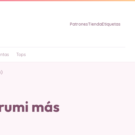
Patrones
Tienda
Etiquetas
ntas
Tops
s)
urumi más