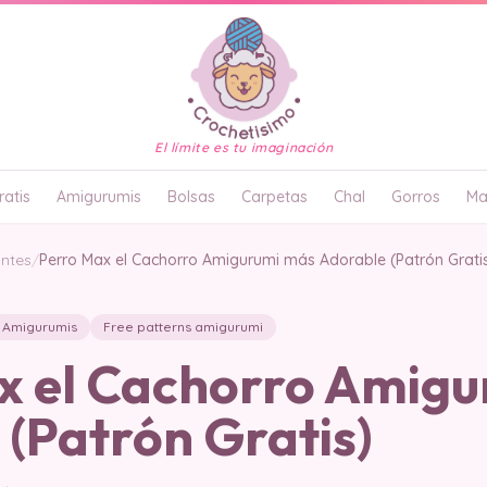
El límite es tu imaginación
atis
Amigurumis
Bolsas
Carpetas
Chal
Gorros
Ma
antes
/
Perro Max el Cachorro Amigurumi más Adorable (Patrón Grati
Amigurumis
Free patterns amigurumi
x el Cachorro Amig
(Patrón Gratis)