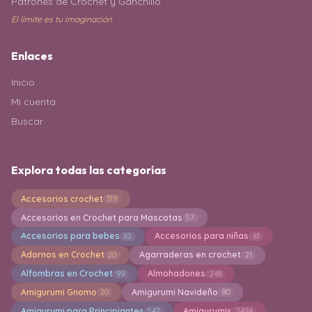
Patrones de Crochet y Ganchillo
El límite es tu imaginación
Enlaces
Inicio
Mi cuenta
Buscar
Explora todas las categorías
Accesorios crochet
319
Accesorios en Crochet para Mascotas
57
Accesorios para bebes
Accesorios para niñas
62
61
Adornos en Crochet
Agarraderas en crochet
20
21
Alfombras en Crochet
Almohadones
99
248
Amigurumi Gnomo
Amigurumi Navideño
20
80
Amigurumi para Principiantes
Amigurumis
542
2494