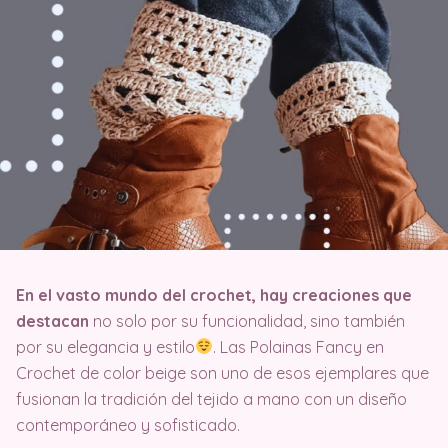
En el vasto mundo del crochet, hay creaciones que
destacan
no solo por su funcionalidad, sino también
por su elegancia y estilo
. Las Polainas Fancy en
Crochet de color beige son uno de esos ejemplares que
fusionan la tradición del tejido a mano con un diseño
contemporáneo y sofisticado.