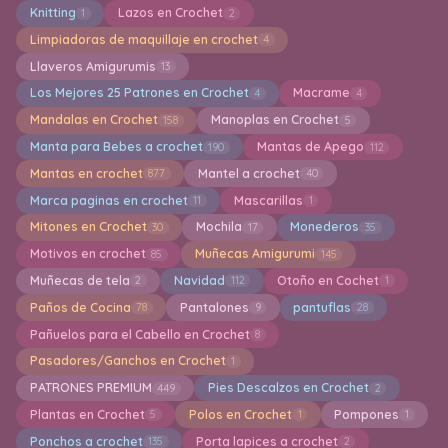
Knitting
Lazos en Crochet
1
2
Limpiadoras de maquillaje en crochet
4
Llaveros Amigurumis
13
Los Mejores 25 Patrones en Crochet
Macrame
4
4
Mandalas en Crochet
Manoplas en Crochet
158
5
Manta para Bebes a crochet
Mantas de Apego
190
112
Mantas en crochet
Mantel a crochet
877
40
Marca paginas en crochet
Mascarillas
11
1
Mitones en Crochet
Mochila
Monederos
30
17
35
Motivos en crochet
Muñecas Amigurumi
85
145
Muñecas de tela
Navidad
Otoño en Cochet
2
112
1
Paños de Cocina
Pantalones
pantuflas
78
9
28
Pañuelos para el Cabello en Crochet
8
Pasadores/Ganchos en Crochet
1
PATRONES PREMIUM
Pies Descalzos en Crochet
449
2
Plantas en Crochet
Polos en Crochet
Pompones
5
1
1
Ponchos a crochet
Porta lapices a crochet
135
2