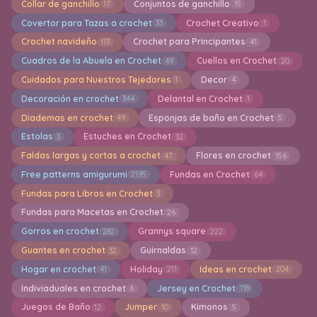
Collar de ganchillo
Conjuntos de ganchillo
17
15
Covertor para Tazas a crochet
Crochet Creativo
33
1
Crochet navideño
Crochet para Principantes
113
41
Cuadros de la Abuela en Crochet
Cuellos en Crochet
49
20
Cuidados para Nuestros Tejedores
Decor
1
4
Decoración en crochet
Delantal en Crochet
344
1
Diademas en crochet
Esponjas de baño en Crochet
49
5
Estolas
Estuches en Crochet
3
32
Faldas largas y cortas a crochet
Flores en crochet
47
156
Free patterns amigurumi
Fundas en Crochet
2195
64
Fundas para Libros en Crochet
3
Fundas para Macetas en Crochet
26
Gorros en crochet
Grannys square
282
222
Guantes en crochet
Guirnaldas
32
12
Hogar en crochet
Holiday
Ideas en crochet
41
211
204
Indiviaduales en crochet
Jersey en Crochet
6
118
Juegos de Baño
Jumper
Kimonos
12
10
5