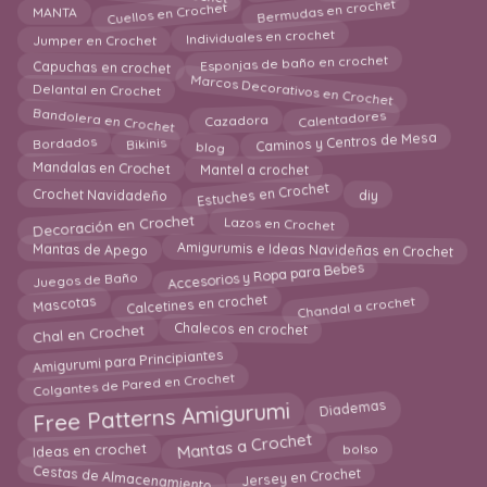
Bermudas en crochet
Cuellos en Crochet
MANTA
Individuales en crochet
Jumper en Crochet
Esponjas de baño en crochet
Capuchas en crochet
Marcos Decorativos en Crochet
Delantal en Crochet
Bandolera en Crochet
Cazadora
Calentadores
Caminos y Centros de Mesa
blog
Bordados
Bikinis
Mandalas en Crochet
Mantel a crochet
Estuches en Crochet
diy
Crochet Navidadeño
Decoración en Crochet
Lazos en Crochet
Amigurumis e Ideas Navideñas en Crochet
Mantas de Apego
Accesorios y Ropa para Bebes
Juegos de Baño
Calcetines en crochet
Chandal a crochet
Mascotas
Chal en Crochet
Chalecos en crochet
Amigurumi para Principiantes
Colgantes de Pared en Crochet
Free Patterns Amigurumi
Diademas
Mantas a Crochet
Ideas en crochet
bolso
Cestas de Almacenamiento
Jersey en Crochet