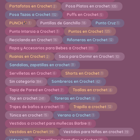
Portafotos en Crochet
Posa Platos en crochet
2
105
Posa Tazas a Crochet
Puffs en Crochet
132
5
PUNCH
Puntillas de Ganchillo
Punto Cruz
1
16
1
Punto Intarsia a Crochet
Puntos en Crochet
3
125
Reciclando en Crochet
Riñoneras en Crochet
16
12
Ropa y Accesorios para Bebes a Crochet
111
Ruanas en Crochet
Saco para Dormir en Crochet
2
10
Sandalias, zapatillas en crochet
31
Servilletas en Crochet
Shorts en Crochet
6
1
Sin categoría
Sombreros en Crochet
384
62
Tapiz de Pared en Crochet
Toallas en crochet
7
6
Top en crochet
Toreras en Crochet
241
6
Trajes de baños a crochet
Trapillo a crochet
13
12
Túnica en crochet
Verano a Crochet
15
1
Vestidos a crochet para muñecas Barbie
8
Vestidos en Crochet
Vestidos para Niñas en crochet
99
19