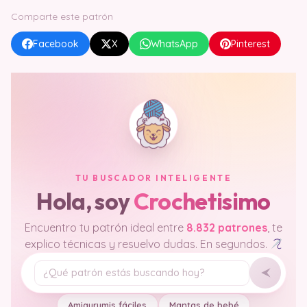
Comparte este patrón
Facebook
X
WhatsApp
Pinterest
TU BUSCADOR INTELIGENTE
Hola, soy
Crochetisimo
Encuentro tu patrón ideal entre
8.832 patrones
, te
explico técnicas y resuelvo dudas. En segundos.
Tu pregunta
Amigurumis fáciles
Mantas de bebé