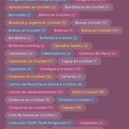
Aplicaciones en crochet
Bandoleras en crochet
60
5
Bermudas
Bikinis en Crochet
3
27
Bisuteria y Joyeria en Crochet
Blusas crochet
89
111
Boinas en Crochet
Boleros
Bolsa en Crochet
12
14
844
Bordados
Bufanda a crochet
12
32
Bufandas Knitting
Calcados tejidos
15
19
Calcetines
Calentadores
Caminos de Mesa
46
16
41
Camisetas en Crochet
Capas en crochet
25
9
Capuchas
Cardigan a crochet
50
233
Carpetas en crochet
Carteras
293
41
Centro de Mesa Decorativos a crochet
48
Cestas de almacenamiento
Chal a Crochet
123
330
Chalecos en crochet
Chandal a crochet
82
1
Chaquetas en crochet
Cojines
69
102
Cola de Sirena en Crochet
1
Colección TSUM TSUM Amigurumi
Colgantes
17
27