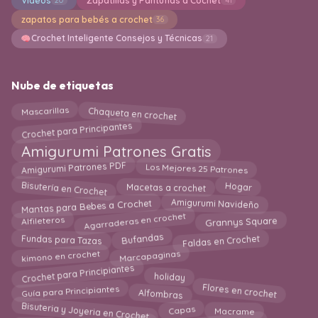
Videos
Zapatillas y Pantuflas a Cochet
20
41
zapatos para bebés a crochet
36
Crochet Inteligente Consejos y Técnicas
21
Nube de etiquetas
Chaqueta en crochet
Mascarillas
Crochet para Principantes
Amigurumi Patrones Gratis
Los Mejores 25 Patrones
Amigurumi Patrones PDF
Bisutería en Crochet
Hogar
Macetas a crochet
Mantas para Bebes a Crochet
Amigurumi Navideño
Agarraderas en crochet
Alfileteros
Grannys Square
Faldas en Crochet
Bufandas
Fundas para Tazas
kimono en crochet
Marcapaginas
Crochet para Principiantes
holiday
Guía para Principiantes
Flores en crochet
Alfombras
Bisuteria y Joyeria en Crochet
Capas
Macrame