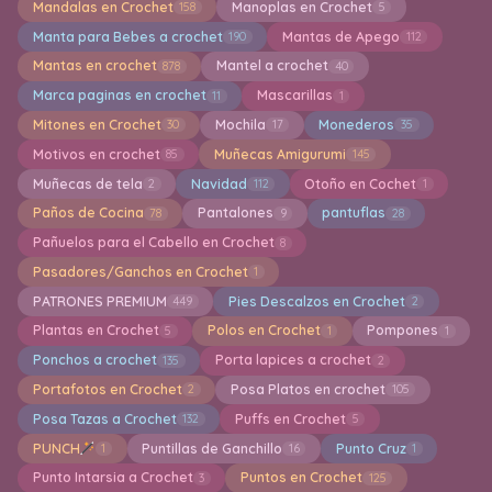
Mandalas en Crochet
Manoplas en Crochet
158
5
Manta para Bebes a crochet
Mantas de Apego
190
112
Mantas en crochet
Mantel a crochet
878
40
Marca paginas en crochet
Mascarillas
11
1
Mitones en Crochet
Mochila
Monederos
30
17
35
Motivos en crochet
Muñecas Amigurumi
85
145
Muñecas de tela
Navidad
Otoño en Cochet
2
112
1
Paños de Cocina
Pantalones
pantuflas
78
9
28
Pañuelos para el Cabello en Crochet
8
Pasadores/Ganchos en Crochet
1
PATRONES PREMIUM
Pies Descalzos en Crochet
449
2
Plantas en Crochet
Polos en Crochet
Pompones
5
1
1
Ponchos a crochet
Porta lapices a crochet
135
2
Portafotos en Crochet
Posa Platos en crochet
2
105
Posa Tazas a Crochet
Puffs en Crochet
132
5
PUNCH
Puntillas de Ganchillo
Punto Cruz
1
16
1
Punto Intarsia a Crochet
Puntos en Crochet
3
125