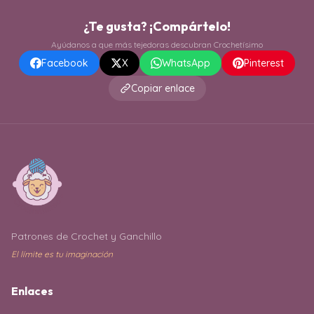
¿Te gusta? ¡Compártelo!
Ayúdanos a que más tejedoras descubran Crochetísimo
Facebook
X
WhatsApp
Pinterest
Copiar enlace
Patrones de Crochet y Ganchillo
El límite es tu imaginación
Enlaces