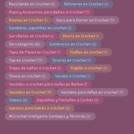
Reciclando en Crochet
Riñoneras en Crochet
16
12
Ropa y Accesorios para Bebes a Crochet
111
Ruanas en Crochet
Saco para Dormir en Crochet
2
10
Sandalias, zapatillas en crochet
31
Servilletas en Crochet
Shorts en Crochet
6
1
Sin categoría
Sombreros en Crochet
384
62
Tapiz de Pared en Crochet
Toallas en crochet
7
6
Top en crochet
Toreras en Crochet
241
6
Trajes de baños a crochet
Trapillo a crochet
13
12
Túnica en crochet
Verano a Crochet
15
1
Vestidos a crochet para muñecas Barbie
8
Vestidos en Crochet
Vestidos para Niñas en crochet
99
19
Videos
Zapatillas y Pantuflas a Cochet
20
41
zapatos para bebés a crochet
36
Crochet Inteligente Consejos y Técnicas
21