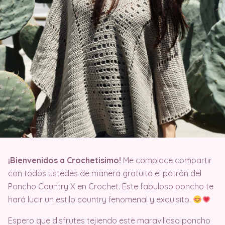
¡
Bienvenidos a Crochetisimo!
Me complace compartir
con todos ustedes de manera gratuita el patrón del
Poncho Country X en Crochet. Este fabuloso poncho te
hará lucir un estilo country fenomenal y exquisito.
Espero que disfrutes tejiendo este maravilloso poncho