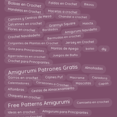
Bolsas en Crochet
Bikinis
Faldas en Crochet
Mandalas en Crochet
Macetas a crochet
Caminos y Centros de Mesa
Chandal a crochet
Calcetines en crochet
Grannys Square
MANTA
Amigurumi Navideño
Flores en crochet
Bordados
Bermudas en crochet
Crochet Navidadeño
Jersey en Crochet
Colgantes de Plantas en Crochet
Guía para Principiantes
diy
bolso
Mantas de Apego
Agarraderas en crochet
Juegos de Baño
Crochet para Principiantes
Amigurumi Patrones Gratis
Almohadas
Cazadora
Gorros en crochet
Macrame
Cojines Puf
Capas
Corazones a Crochet
Mascotas
Calentadores
Cestas de Almacenamiento
Alfombras
Chaqueta en crochet
Free Patterns Amigurumi
Camiseta en crochet
Amigurumi para Principiantes
Ideas en crochet