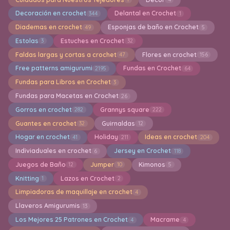
Decoración en crochet
Delantal en Crochet
344
1
Diademas en crochet
Esponjas de baño en Crochet
49
5
Estolas
Estuches en Crochet
3
32
Faldas largas y cortas a crochet
Flores en crochet
47
156
Free patterns amigurumi
Fundas en Crochet
2195
64
Fundas para Libros en Crochet
3
Fundas para Macetas en Crochet
26
Gorros en crochet
Grannys square
282
222
Guantes en crochet
Guirnaldas
32
12
Hogar en crochet
Holiday
Ideas en crochet
41
211
204
Indiviaduales en crochet
Jersey en Crochet
6
118
Juegos de Baño
Jumper
Kimonos
12
10
5
Knitting
Lazos en Crochet
1
2
Limpiadoras de maquillaje en crochet
4
Llaveros Amigurumis
13
Los Mejores 25 Patrones en Crochet
Macrame
4
4