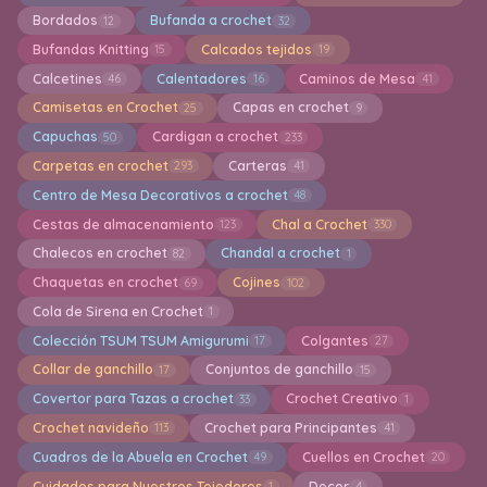
Bordados
Bufanda a crochet
12
32
Bufandas Knitting
Calcados tejidos
15
19
Calcetines
Calentadores
Caminos de Mesa
46
16
41
Camisetas en Crochet
Capas en crochet
25
9
Capuchas
Cardigan a crochet
50
233
Carpetas en crochet
Carteras
293
41
Centro de Mesa Decorativos a crochet
48
Cestas de almacenamiento
Chal a Crochet
123
330
Chalecos en crochet
Chandal a crochet
82
1
Chaquetas en crochet
Cojines
69
102
Cola de Sirena en Crochet
1
Colección TSUM TSUM Amigurumi
Colgantes
17
27
Collar de ganchillo
Conjuntos de ganchillo
17
15
Covertor para Tazas a crochet
Crochet Creativo
33
1
Crochet navideño
Crochet para Principantes
113
41
Cuadros de la Abuela en Crochet
Cuellos en Crochet
49
20
Cuidados para Nuestros Tejedores
Decor
1
4