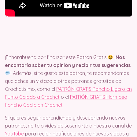
¡Enhorabuena por finalizar este Patrón Gratis!
¡Nos
encantaría saber tu opinión y recibir tus sugerencias
!
Además, si te gustó este patrón, te recomendamos
que eches un vistazo a otros patrones gratuitos de
Crochetisimo, como el
PATRÓN GRATIS Poncho Ligero en
Punto Calado a Crochet
o el
PATRÓN GRATIS Hermoso
Poncho Cadie en Crochet
Si quieres seguir aprendiendo y descubriendo nuevos
patrones, no te olvides de suscribirte a nuestro canal de
YouTube
para recibir notificaciones de nuevos videos y