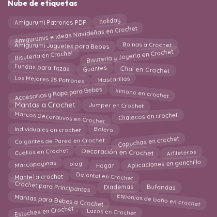
Nube de etiquetas
holiday
Amigurumi Patrones PDF
Amigurumis e Ideas Navideñas en Crochet
Amigurumi Juguetes para Bebes
Boinas a Crochet
Bisuteria y Joyeria en Crochet
Bisutería en Crochet
Guantes
Fundas para Tazas
Chal en Crochet
Los Mejores 25 Patrones
Mascarillas
Accesorios y Ropa para Bebes
kimono en crochet
Jumper en Crochet
Mantas a Crochet
Marcos Decorativos en Crochet
Chalecos en crochet
Individuales en crochet
Bolero
Capuchas en crochet
Colgantes de Pared en Crochet
Decoración en Crochet
Cuellos en Crochet
Alfileteros
Aplicaciones en ganchillo
Marcapaginas
blog
Hogar
Mantel a crochet
Delantal en Crochet
Crochet para Principantes
Diademas
Bufandas
Esponjas de baño en crochet
Mantas para Bebes a Crochet
Estuches en Crochet
Lazos en Crochet