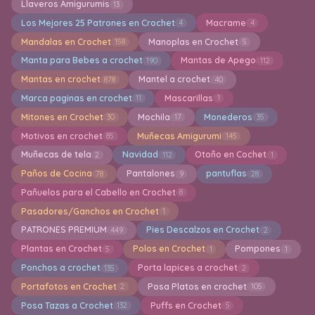
Llaveros Amigurumis
13
Los Mejores 25 Patrones en Crochet
Macrame
4
4
Mandalas en Crochet
Manoplas en Crochet
158
5
Manta para Bebes a crochet
Mantas de Apego
190
112
Mantas en crochet
Mantel a crochet
878
40
Marca paginas en crochet
Mascarillas
11
1
Mitones en Crochet
Mochila
Monederos
30
17
35
Motivos en crochet
Muñecas Amigurumi
85
145
Muñecas de tela
Navidad
Otoño en Cochet
2
112
1
Paños de Cocina
Pantalones
pantuflas
78
9
28
Pañuelos para el Cabello en Crochet
8
Pasadores/Ganchos en Crochet
1
PATRONES PREMIUM
Pies Descalzos en Crochet
449
2
Plantas en Crochet
Polos en Crochet
Pompones
5
1
1
Ponchos a crochet
Porta lapices a crochet
135
2
Portafotos en Crochet
Posa Platos en crochet
2
105
Posa Tazas a Crochet
Puffs en Crochet
132
5