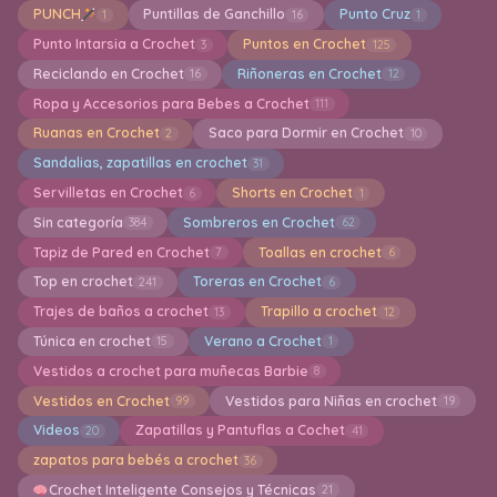
PUNCH
Puntillas de Ganchillo
Punto Cruz
1
16
1
Punto Intarsia a Crochet
Puntos en Crochet
3
125
Reciclando en Crochet
Riñoneras en Crochet
16
12
Ropa y Accesorios para Bebes a Crochet
111
Ruanas en Crochet
Saco para Dormir en Crochet
2
10
Sandalias, zapatillas en crochet
31
Servilletas en Crochet
Shorts en Crochet
6
1
Sin categoría
Sombreros en Crochet
384
62
Tapiz de Pared en Crochet
Toallas en crochet
7
6
Top en crochet
Toreras en Crochet
241
6
Trajes de baños a crochet
Trapillo a crochet
13
12
Túnica en crochet
Verano a Crochet
15
1
Vestidos a crochet para muñecas Barbie
8
Vestidos en Crochet
Vestidos para Niñas en crochet
99
19
Videos
Zapatillas y Pantuflas a Cochet
20
41
zapatos para bebés a crochet
36
Crochet Inteligente Consejos y Técnicas
21