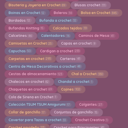
Bisuteria y Joyeria en Crochet
Blusas crochet
89
111
Boinas en Crochet
Boleros
Bolsa en Crochet
12
14
845
Bordados
Bufanda a crochet
12
32
Bufandas Knitting
Calcados tejidos
15
19
Calcetines
Calentadores
Caminos de Mesa
46
16
41
Camisetas en Crochet
Capas en crochet
25
9
Capuchas
Cardigan a crochet
50
233
Carpetas en crochet
Carteras
293
41
Centro de Mesa Decorativos a crochet
48
Cestas de almacenamiento
Chal a Crochet
123
330
Chalecos en crochet
Chandal a crochet
82
1
Chaquetas en crochet
Cojines
69
102
Cola de Sirena en Crochet
1
Colección TSUM TSUM Amigurumi
Colgantes
17
27
Collar de ganchillo
Conjuntos de ganchillo
17
15
Covertor para Tazas a crochet
Crochet Creativo
33
1
Crochet navideño
Crochet para Principantes
113
41