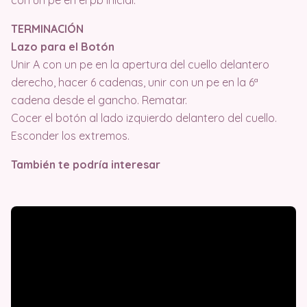
con un pe en el pb inicial.
TERMINACIÓN
Lazo para el Botón
Unir A con un pe en la apertura del cuello delantero
derecho, hacer 6 cadenas, unir con un pe en la 6ª
cadena desde el gancho. Rematar.
Cocer el botón al lado izquierdo delantero del cuello.
Esconder los extremos.
También te podría interesar