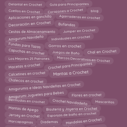
Delantal en Crochet
Guía para Principiantes
Cuellos en Crochet
Corazones a Crochet
blog
Agarraderas en crochet
Aplicaciones en ganchillo
Decoración en Crochet
Bufandas
Jumper en Crochet
Cestas de Almacenamiento
Individuales en crochet
Amigurumi Navideño
Fundas para Tazas
Gorros en crochet
Capuchas en crochet
Juegos de Baño
Chal en Crochet
Marcos Decorativos en Crochet
Los Mejores 25 Patrones
Crochet para Principantes
Macetas a crochet
Calcetines en crochet
Mantas a Crochet
Chalecos en crochet
Amigurumis e Ideas Navideñas en Crochet
Amigurumi Juguetes para Bebes
Flores en crochet
Crochet Navidadeño
Bermudas en crochet
Mascarillas
Mantas de Apego
Bisuteria y Joyeria en Crochet
Jersey en Crochet
Esponjas de baño en crochet
Mandalas en Crochet
Marcapaginas
Diademas