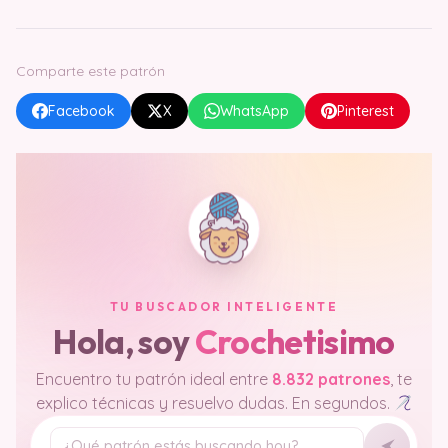
Comparte este patrón
Facebook
X
WhatsApp
Pinterest
TU BUSCADOR INTELIGENTE
Hola, soy
Crochetisimo
Encuentro tu patrón ideal entre
8.832 patrones
, te
explico técnicas y resuelvo dudas. En segundos.