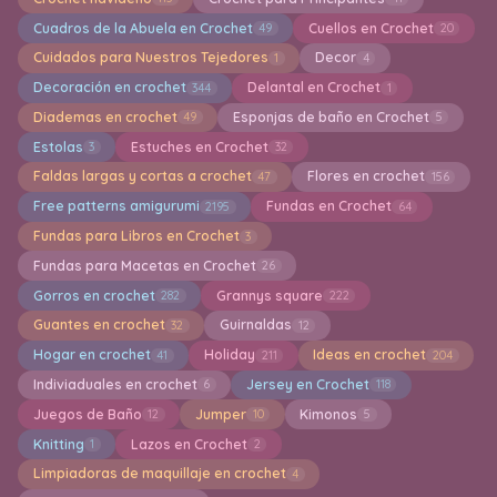
Cuadros de la Abuela en Crochet
Cuellos en Crochet
49
20
Cuidados para Nuestros Tejedores
Decor
1
4
Decoración en crochet
Delantal en Crochet
344
1
Diademas en crochet
Esponjas de baño en Crochet
49
5
Estolas
Estuches en Crochet
3
32
Faldas largas y cortas a crochet
Flores en crochet
47
156
Free patterns amigurumi
Fundas en Crochet
2195
64
Fundas para Libros en Crochet
3
Fundas para Macetas en Crochet
26
Gorros en crochet
Grannys square
282
222
Guantes en crochet
Guirnaldas
32
12
Hogar en crochet
Holiday
Ideas en crochet
41
211
204
Indiviaduales en crochet
Jersey en Crochet
6
118
Juegos de Baño
Jumper
Kimonos
12
10
5
Knitting
Lazos en Crochet
1
2
Limpiadoras de maquillaje en crochet
4