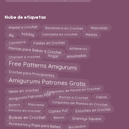
Nube de etiquetas
Mascotas
Mantel a crochet
Bandolera en Crochet
holiday
MANTA
Camiseta en crochet
diy
Faldas en Crochet
Cazadora
Mantas para Bebes a Crochet
Alfileteros
Chandal a crochet
Almohadas
Hogar
Free Patterns Amigurumi
Crochet para Principiantes
Amigurumi Patrones Gratis
Colgantes de Pared en Crochet
Ideas en crochet
Amigurumi Patrones PDF
Boinas a Crochet
Capas
Colgantes de Plantas en Crochet
Macrame
Bolero
Estuches en Crochet
kimono en crochet
Cojines Puf
Bikinis
Bolsas en Crochet
Grannys Square
Accesorios y Ropa para Bebes
Bordados