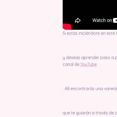
Si estás iniciándote en este
y deseas aprender paso a pa
canal de
Y
ouTube
. Allí encontrarás una varie
que te guiarán a través de