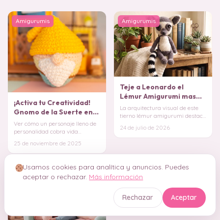
Amigurumis
Amigurumis
Teje a Leonardo el
Lémur Amigurumi mas
¡Activa tu Creatividad!
Tierno (Patrón PDF)
La arquitectura visual de este
Gnomo de la Suerte en
tierno lémur amigurumi destaca
Amigurumi
por el inteligente contraste de
Ver cómo un personaje lleno de
24 de julio de 2026
tonali
personalidad cobra vida
puntada a puntada. ¡Prepara
25 de noviembre de 2025
tus hilos y atrae
Usamos cookies para analítica y anuncios. Puedes
Amigurumi para Principiantes
aceptar o rechazar.
Más información
Rechazar
Aceptar