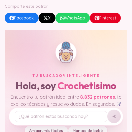
Comparte este patrón
Facebook
X
WhatsApp
Pinterest
TU BUSCADOR INTELIGENTE
Hola, soy
Crochetisimo
Encuentro tu patrón ideal entre
8.832 patrones
, te
explico técnicas y resuelvo dudas. En segundos.
Tu pregunta
Amigurumis fáciles
Mantas de bebé