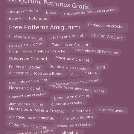
Amigurumi Patrones Gratis
Esponjas de baño en crochet
Juegos de Baño
bolso
Bolero
Bufandas
Chalecos en crochet
Free Patterns Amigurumi
Cuellos en Crochet
Chal en Crochet
Jersey en Crochet
Gorros en crochet
Estuches en Crochet
Los Mejores 25 Patrones
Colgantes de Plantas en Crochet
Macetas a crochet
Bolsas en Crochet
Bandolera en Crochet
blog
Faldas en Crochet
diy
Accesorios y Ropa para Bebes
MANTA
Bermudas en crochet
Agarraderas en crochet
Marcos Decorativos en Crochet
Flores en crochet
Camiseta en crochet
Delantal en Crochet
Chandal a crochet
Jumper en Crochet
Mantas para Bebes a Crochet
Alfileteros
Marcapaginas
Grannys Square
Aplicaciones en ganchillo
Corazones a Crochet
Chaqueta en crochet
Decoración en Crochet
Alfombras