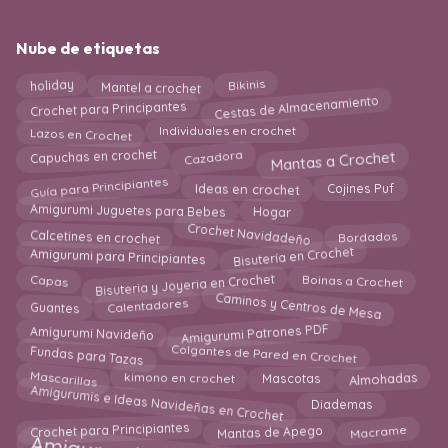
Nube de etiquetas
Bikinis
holiday
Mantel a crochet
Cestas de Almacenamiento
Crochet para Principantes
Lazos en Crochet
Individuales en crochet
Cazadora
Capuchas en crochet
Mantas a Crochet
Guía para Principiantes
Ideas en crochet
Cojines Puf
Amigurumi Juguetes para Bebes
Hogar
Crochet Navidadeño
Calcetines en crochet
Bordados
Bisutería en Crochet
Amigurumi para Principiantes
Boinas a Crochet
Capas
Bisuteria y Joyeria en Crochet
Caminos y Centros de Mesa
Calentadores
Guantes
Amigurumi Patrones PDF
Amigurumi Navideño
Colgantes de Pared en Crochet
Fundas para Tazas
Mascarillas
Almohadas
kimono en crochet
Mascotas
Amigurumis e Ideas Navideñas en Crochet
Diademas
Crochet para Principiantes
Macrame
Mantas de Apego