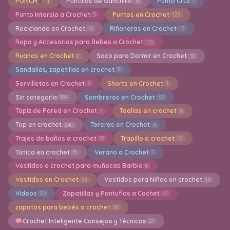
PUNCH
Puntillas de Ganchillo
Punto Cruz
1
16
1
Punto Intarsia a Crochet
Puntos en Crochet
3
125
Reciclando en Crochet
Riñoneras en Crochet
16
12
Ropa y Accesorios para Bebes a Crochet
110
Ruanas en Crochet
Saco para Dormir en Crochet
2
10
Sandalias, zapatillas en crochet
31
Servilletas en Crochet
Shorts en Crochet
6
1
Sin categoría
Sombreros en Crochet
384
62
Tapiz de Pared en Crochet
Toallas en crochet
7
6
Top en crochet
Toreras en Crochet
240
6
Trajes de baños a crochet
Trapillo a crochet
13
12
Túnica en crochet
Verano a Crochet
15
1
Vestidos a crochet para muñecas Barbie
8
Vestidos en Crochet
Vestidos para Niñas en crochet
99
19
Videos
Zapatillas y Pantuflas a Cochet
20
41
zapatos para bebés a crochet
36
Crochet Inteligente Consejos y Técnicas
21