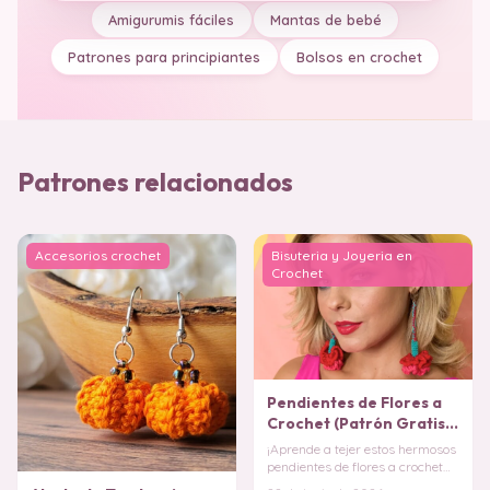
Amigurumis fáciles
Mantas de bebé
Patrones para principiantes
Bolsos en crochet
Patrones relacionados
Accesorios crochet
Bisuteria y Joyeria en
Crochet
Pendientes de Flores a
Crochet (Patrón Gratis)
¡Aprende a tejer estos hermosos
pendientes de flores a crochet
paso a paso! Una guía fácil y