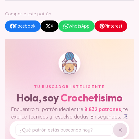
Comparte este patrón
Facebook
X
WhatsApp
Pinterest
TU BUSCADOR INTELIGENTE
Hola, soy
Crochetisimo
Encuentro tu patrón ideal entre
8.832 patrones
, te
explico técnicas y resuelvo dudas. En segundos.
Tu pregunta