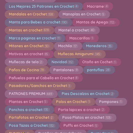
Los Mejores 25 Patrones en Crochet
Macrame
4
4
Mandalas en Crochet
Manoplas en Crochet
158
5
Manta para Bebes a crochet
Mantas de Apego
190
112
Mantas en crochet
Mantel a crochet
878
40
Marca paginas en crochet
Mascarillas
11
1
Mitones en Crochet
Mochila
Monederos
30
17
35
Motivos en crochet
Muñecas Amigurumi
85
145
Muñecas de tela
Navidad
Otoño en Cochet
2
112
1
Paños de Cocina
Pantalones
pantuflas
78
9
28
Pañuelos para el Cabello en Crochet
8
Pasadores/Ganchos en Crochet
1
PATRONES PREMIUM
Pies Descalzos en Crochet
449
2
Plantas en Crochet
Polos en Crochet
Pompones
5
1
1
Ponchos a crochet
Porta lapices a crochet
135
2
Portafotos en Crochet
Posa Platos en crochet
2
105
Posa Tazas a Crochet
Puffs en Crochet
132
5