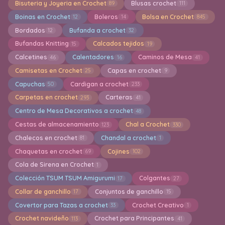
Bisuteria y Joyeria en Crochet
Blusas crochet
89
111
Boinas en Crochet
Boleros
Bolsa en Crochet
12
14
845
Bordados
Bufanda a crochet
12
32
Bufandas Knitting
Calcados tejidos
15
19
Calcetines
Calentadores
Caminos de Mesa
46
16
41
Camisetas en Crochet
Capas en crochet
25
9
Capuchas
Cardigan a crochet
50
233
Carpetas en crochet
Carteras
293
41
Centro de Mesa Decorativos a crochet
48
Cestas de almacenamiento
Chal a Crochet
123
330
Chalecos en crochet
Chandal a crochet
81
1
Chaquetas en crochet
Cojines
69
102
Cola de Sirena en Crochet
1
Colección TSUM TSUM Amigurumi
Colgantes
17
27
Collar de ganchillo
Conjuntos de ganchillo
17
15
Covertor para Tazas a crochet
Crochet Creativo
33
1
Crochet navideño
Crochet para Principantes
113
41