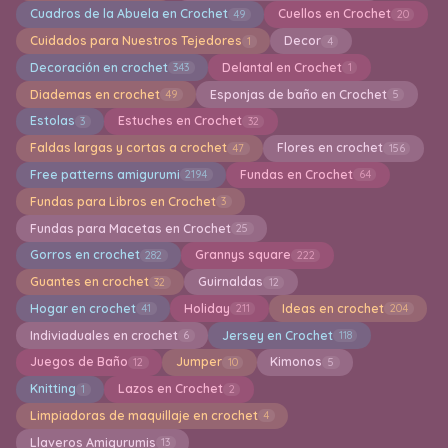
Cuadros de la Abuela en Crochet
Cuellos en Crochet
49
20
Cuidados para Nuestros Tejedores
Decor
1
4
Decoración en crochet
Delantal en Crochet
343
1
Diademas en crochet
Esponjas de baño en Crochet
49
5
Estolas
Estuches en Crochet
3
32
Faldas largas y cortas a crochet
Flores en crochet
47
156
Free patterns amigurumi
Fundas en Crochet
2194
64
Fundas para Libros en Crochet
3
Fundas para Macetas en Crochet
25
Gorros en crochet
Grannys square
282
222
Guantes en crochet
Guirnaldas
32
12
Hogar en crochet
Holiday
Ideas en crochet
41
211
204
Indiviaduales en crochet
Jersey en Crochet
6
118
Juegos de Baño
Jumper
Kimonos
12
10
5
Knitting
Lazos en Crochet
1
2
Limpiadoras de maquillaje en crochet
4
Llaveros Amigurumis
13