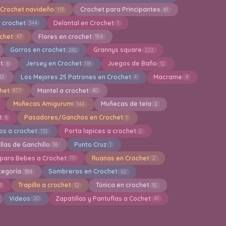
Crochet navideño
Crochet para Principantes
113
41
 crochet
Delantal en Crochet
344
1
ochet
Flores en crochet
47
156
Gorros en crochet
Grannys square
282
222
et
Jersey en Crochet
Juegos de Baño
6
118
12
Los Mejores 25 Patrones en Crochet
Macrame
12
4
4
het
Mantel a crochet
877
40
Muñecas Amigurumi
Muñecas de tela
144
2
t
Pasadores/Ganchos en Crochet
8
1
os a crochet
Porta lapices a crochet
135
2
llas de Ganchillo
Punto Cruz
16
1
 para Bebes a Crochet
Ruanas en Crochet
111
2
tegoría
Sombreros en Crochet
384
62
Trapillo a crochet
Túnica en crochet
3
12
15
Videos
Zapatillas y Pantuflas a Cochet
20
41