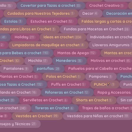
illo
Covertor para Tazas a crochet
Crochet Creativo
15
33
1
Cuidados para Nuestros Tejedores
Decor
Decoración en
1
4
Estolas
Estuches en Crochet
Faldas largas y cortas a cr
3
32
undas para Libros en Crochet
Fundas para Macetas en Crochet
3
26
t
Holiday
Ideas en crochet
Indiviaduales en croch
41
211
204
Limpiadoras de maquillaje en crochet
Llaveros Amigurumis
2
4
a para Bebes a crochet
Mantas de Apego
Mantas en croc
190
112
 Crochet
Mochila
Monederos
Motivos en crochet
30
17
35
85
Pantalones
pantuflas
Pañuelos para el Cabello en Croche
9
28
Plantas en Crochet
Polos en Crochet
Pompones
Ponch
5
1
1
osa Tazas a Crochet
Puffs en Crochet
PUNCH
Punti
132
5
1
clando en Crochet
Riñoneras en Crochet
Ropa y Accesorios
16
12
rochet
Servilletas en Crochet
Shorts en Crochet
Sin ca
31
6
1
en crochet
Toreras en Crochet
Trajes de baños a crochet
240
6
1
ie
Vestidos en Crochet
Vestidos para Niñas en crochet
8
99
19
nsejos y Técnicas
21