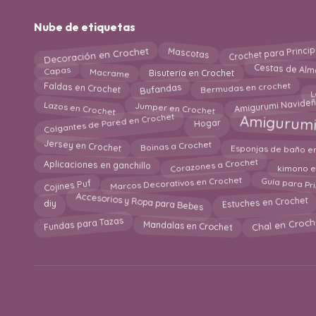
Nube de etiquetas
Crochet para Princi
Mascotas
Decoración en Crochet
Capas
Cestas de Al
Macrame
Bisutería en Crochet
Bufandas
Bermudas en crochet
L
Faldas en Crochet
Amigurumi Navide
Jumper en Crochet
Lazos en Crochet
Amigurumi 
Colgantes de Pared en Crochet
Hogar
Jersey en Crochet
Boinas a Crochet
Esponjas de baño e
Corazones a Crochet
Aplicaciones en ganchillo
kimono e
Marcos Decorativos en Crochet
Guía para Pr
Cojines Puf
Accesorios y Ropa para Bebes
diy
Estuches en Crochet
Fundas para Tazas
Mandalas en Crochet
Chal en Croch