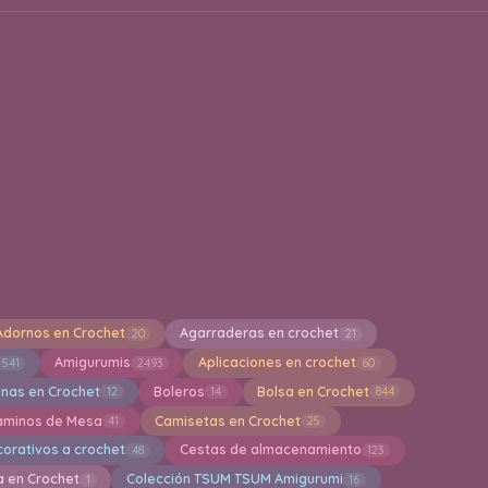
Adornos en Crochet
Agarraderas en crochet
20
21
Amigurumis
Aplicaciones en crochet
541
2493
60
inas en Crochet
Boleros
Bolsa en Crochet
12
14
844
aminos de Mesa
Camisetas en Crochet
41
25
orativos a crochet
Cestas de almacenamiento
48
123
a en Crochet
Colección TSUM TSUM Amigurumi
1
16