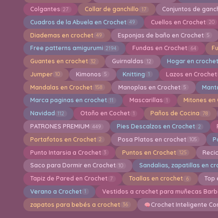
Colgantes
Collar de ganchillo
Conjuntos de ganch
27
17
Cuadros de la Abuela en Crochet
Cuellos en Crochet
49
20
Diademas en crochet
Esponjas de baño en Crochet
49
5
Free patterns amigurumi
Fundas en Crochet
F
2194
64
Guantes en crochet
Guirnaldas
Hogar en croche
32
12
Jumper
Kimonos
Knitting
Lazos en Crochet
10
5
1
Mandalas en Crochet
Manoplas en Crochet
Mant
158
5
Marca paginas en crochet
Mascarillas
Mitones en
11
1
Navidad
Otoño en Cochet
Paños de Cocina
112
1
78
PATRONES PREMIUM
Pies Descalzos en Crochet
449
2
Portafotos en Crochet
Posa Platos en crochet
P
2
105
Punto Intarsia a Crochet
Puntos en Crochet
Reci
3
125
Saco para Dormir en Crochet
Sandalias, zapatillas en c
10
Tapiz de Pared en Crochet
Toallas en crochet
Top 
7
6
Verano a Crochet
Vestidos a crochet para muñecas Barb
1
zapatos para bebés a crochet
Crochet Inteligente Co
36