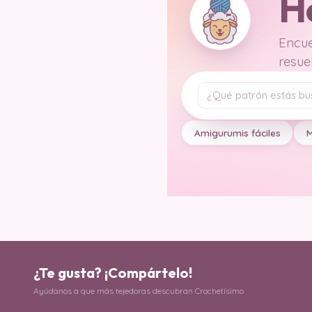
H
Encue
resue
Tu pregunta
Amigurumis fáciles
M
¿Te gusta? ¡Compártelo!
Ayúdanos a que más tejedoras descubran Crochetísimo