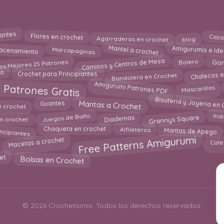
pantes
Caza
Flores en crochet
blog
Agarraderas en crochet
Mantel a crochet
Marcapaginas
Amigurumis e Ide
macenamiento
Caminos y Centros de Mesa
Bolero
os Mejores 25 Patrones
Gor
ño
Chalecos e
Crochet para Principiantes
Bandolera en Crochet
Amigurumi Patrones PDF
Patrones Gratis
Mascarillas
Bisuteria y Joyeria en 
Mantas a Crochet
Guantes
n crochet
Ind
Juegos de Baño
Grannys Square
Diademas
n crochet
incipiantes
Mantas de Apego
Chaqueta en crochet
Alfileteros
Free Patterns Amigurumi
Macetas a crochet
Cale
et
Bolsas en Crochet
© 2026 Crochetisimo. Todos los derechos reservados.