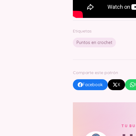
Etiquetas
Puntos en crochet
Comparte este patrón
Facebook
X
TU B