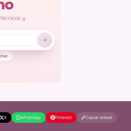
mo
 técnicas y
chet
X
WhatsApp
Pinterest
Copiar enlace