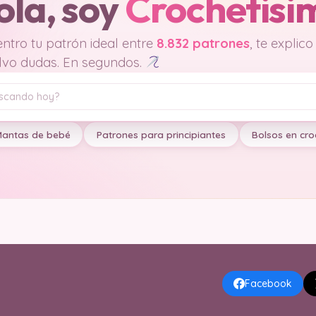
ola, soy
Crochetisi
ntro tu patrón ideal entre
8.832 patrones
, te explico
lvo dudas. En segundos.
antas de bebé
Patrones para principiantes
Bolsos en cro
Facebook