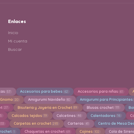
Enlaces
Inicio
Mi cuenta
Buscar
tas
Accesorios para bebes
Accesorios para niñas
57
62
61
 Gnomo
Amigurumi Navideño
Amigurumi para Principiantes
20
80
et
Bisuteria y Joyeria en Crochet
Blusas crochet
Bo
27
89
111
Calcados tejidos
Calcetines
Calentadores
C
15
19
46
16
Carpetas en crochet
Carteras
Centro de Mesa Dec
233
293
41
crochet
Chaquetas en crochet
Cojines
Cola de Siren
1
69
102