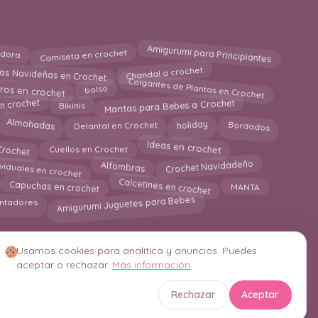
Amigurumi para Principiantes
dora
Camiseta en crochet
as Navideñas en Crochet
Chandal a crochet
Colgantes de Plantas en Crochet
bolso
ros en crochet
Mantas para Bebes a Crochet
n crochet
Bikinis
Almohadas
Bordados
Delantal en Crochet
holiday
Crochet
Ideas en crochet
Cuellos en Crochet
Crochet Navidadeño
ividuales en crochet
Alfombras
Calcetines en crochet
Capuchas en crochet
MANTA
Amigurumi Juguetes para Bebes
ntadores
Usamos cookies para analítica y anuncios. Puedes
aceptar o rechazar.
Más información
Rechazar
Aceptar