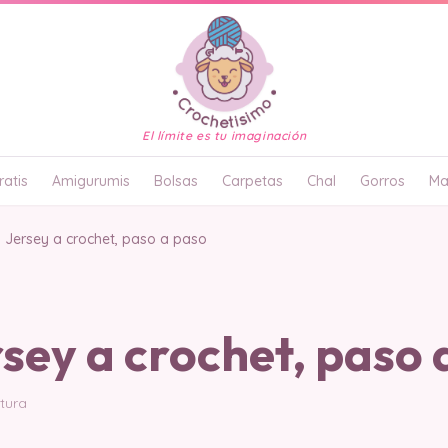
El límite es tu imaginación
atis
Amigurumis
Bolsas
Carpetas
Chal
Gorros
Ma
 Jersey a crochet, paso a paso
sey a crochet, paso 
ctura