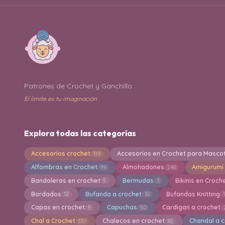
Patrones de Crochet y Ganchillo
El límite es tu imaginación
Explora todas las categorías
Accesorios crochet
Accesorios en Crochet para Masco
319
Alfombras en Crochet
Almohadones
Amigurumi
99
248
Bandoleras en crochet
Bermudas
Bikinis en Croch
5
3
Bordados
Bufanda a crochet
Bufandas Knitting
12
32
Capas en crochet
Capuchas
Cardigan a crochet
9
50
Chal a Crochet
Chalecos en crochet
Chandal a 
330
82