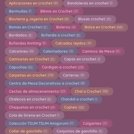
Aplicaciones en crochet
Bandoleras en crochet
60
5
Bermudas
Bikinis en Crochet
3
27
Bisuteria y Joyeria en Crochet
Blusas crochet
89
111
Boinas en Crochet
Boleros
Bolsa en Crochet
12
14
845
Bordados
Bufanda a crochet
12
32
Bufandas Knitting
Calcados tejidos
15
19
Calcetines
Calentadores
Caminos de Mesa
46
16
41
Camisetas en Crochet
Capas en crochet
25
9
Capuchas
Cardigan a crochet
50
233
Carpetas en crochet
Carteras
293
41
Centro de Mesa Decorativos a crochet
48
Cestas de almacenamiento
Chal a Crochet
123
330
Chalecos en crochet
Chandal a crochet
82
1
Chaquetas en crochet
Cojines
69
102
Cola de Sirena en Crochet
1
Colección TSUM TSUM Amigurumi
Colgantes
17
27
Collar de ganchillo
Conjuntos de ganchillo
17
15