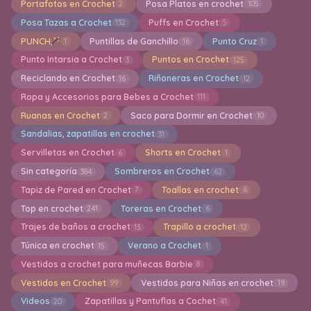
Portafotos en Crochet
Posa Platos en crochet
2
105
Posa Tazas a Crochet
Puffs en Crochet
132
5
PUNCH
Puntillas de Ganchillo
Punto Cruz
1
16
1
Punto Intarsia a Crochet
Puntos en Crochet
3
125
Reciclando en Crochet
Riñoneras en Crochet
16
12
Ropa y Accesorios para Bebes a Crochet
111
Ruanas en Crochet
Saco para Dormir en Crochet
2
10
Sandalias, zapatillas en crochet
31
Servilletas en Crochet
Shorts en Crochet
6
1
Sin categoría
Sombreros en Crochet
384
62
Tapiz de Pared en Crochet
Toallas en crochet
7
6
Top en crochet
Toreras en Crochet
241
6
Trajes de baños a crochet
Trapillo a crochet
13
12
Túnica en crochet
Verano a Crochet
15
1
Vestidos a crochet para muñecas Barbie
8
Vestidos en Crochet
Vestidos para Niñas en crochet
99
19
Videos
Zapatillas y Pantuflas a Cochet
20
41