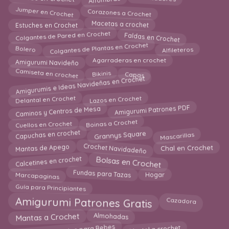
Jumper en Crochet
Corazones a Crochet
Macetas a crochet
Estuches en Crochet
Colgantes de Pared en Crochet
Faldas en Crochet
Colgantes de Plantas en Crochet
Bolero
Alfileteros
Agarraderas en crochet
Amigurumi Navideño
Bikinis
Camiseta en crochet
Capas
Amigurumis e Ideas Navideñas en Crochet
Delantal en Crochet
Lazos en Crochet
Caminos y Centros de Mesa
Amigurumi Patrones PDF
Boinas a Crochet
Cuellos en Crochet
Capuchas en crochet
Grannys Square
Mascarillas
Crochet Navidadeño
Mantas de Apego
Chal en Crochet
Calcetines en crochet
Bolsas en Crochet
Fundas para Tazas
Hogar
Marcapaginas
Guía para Principiantes
Cazadora
Amigurumi Patrones Gratis
Mantas a Crochet
Almohadas