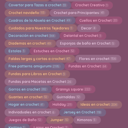
Covertor para Tazas a crochet
Crochet Creativo
33
1
Crochet navideño
Crochet para Principantes
113
41
Cuadros de la Abuela en Crochet
Cuellos en Crochet
49
20
Cuidados para Nuestros Tejedores
Decor
1
4
Decoración en crochet
Delantal en Crochet
344
1
Diademas en crochet
Esponjas de baño en Crochet
49
5
Estolas
Estuches en Crochet
3
32
Faldas largas y cortas a crochet
Flores en crochet
47
156
Free patterns amigurumi
Fundas en Crochet
2195
64
Fundas para Libros en Crochet
3
Fundas para Macetas en Crochet
26
Gorros en crochet
Grannys square
282
222
Guantes en crochet
Guirnaldas
32
12
Hogar en crochet
Holiday
Ideas en crochet
41
211
204
Indiviaduales en crochet
Jersey en Crochet
6
118
Juegos de Baño
Jumper
Kimonos
12
10
5
Knitting
Lazos en Crochet
1
2