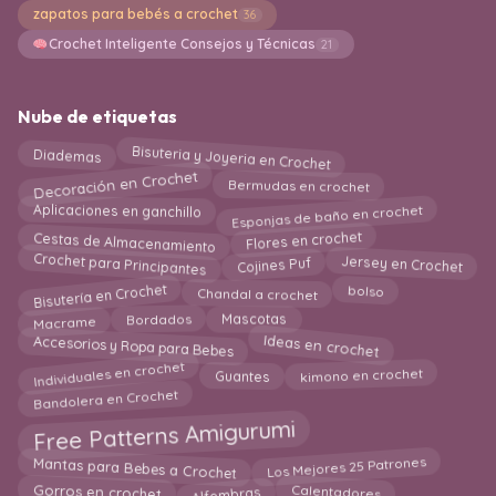
zapatos para bebés a crochet
36
Crochet Inteligente Consejos y Técnicas
21
Nube de etiquetas
Bisuteria y Joyeria en Crochet
Diademas
Decoración en Crochet
Bermudas en crochet
Esponjas de baño en crochet
Aplicaciones en ganchillo
Cestas de Almacenamiento
Flores en crochet
Crochet para Principantes
Jersey en Crochet
Cojines Puf
Bisutería en Crochet
Chandal a crochet
bolso
Bordados
Mascotas
Macrame
Accesorios y Ropa para Bebes
Ideas en crochet
Individuales en crochet
kimono en crochet
Guantes
Bandolera en Crochet
Free Patterns Amigurumi
Los Mejores 25 Patrones
Mantas para Bebes a Crochet
Gorros en crochet
Calentadores
Alfombras