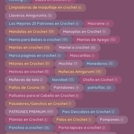
Limpiadoras de maquillaje en crochet
4
Llaveros Amigurumis
13
Los Mejores 25 Patrones en Crochet
Macrame
4
4
Mandalas en Crochet
Manoplas en Crochet
158
5
Manta para Bebes a crochet
Mantas de Apego
190
112
Mantas en crochet
Mantel a crochet
878
40
Marca paginas en crochet
Mascarillas
11
1
Mitones en Crochet
Mochila
Monederos
30
17
35
Motivos en crochet
Muñecas Amigurumi
85
145
Muñecas de tela
Navidad
Otoño en Cochet
2
112
1
Paños de Cocina
Pantalones
pantuflas
78
9
28
Pañuelos para el Cabello en Crochet
8
Pasadores/Ganchos en Crochet
1
PATRONES PREMIUM
Pies Descalzos en Crochet
449
2
Plantas en Crochet
Polos en Crochet
Pompones
5
1
1
Ponchos a crochet
Porta lapices a crochet
135
2