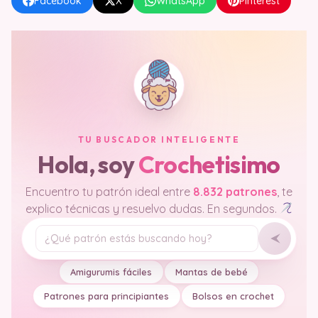
Facebook
X
WhatsApp
Pinterest
TU BUSCADOR INTELIGENTE
Hola, soy
Crochetisimo
Encuentro tu patrón ideal entre
8.832 patrones
, te
explico técnicas y resuelvo dudas. En segundos.
Tu pregunta
Amigurumis fáciles
Mantas de bebé
Patrones para principiantes
Bolsos en crochet