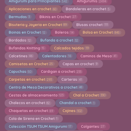
Amigurumi para Principiantes
Amigurumis
542
2494
Aplicaciones en crochet
Bandoleras en crochet
60
5
Bermudas
Bikinis en Crochet
3
27
Bisuteria y Joyeria en Crochet
Blusas crochet
89
111
Boinas en Crochet
Boleros
Bolsa en Crochet
12
14
845
Bordados
Bufanda a crochet
12
32
Bufandas Knitting
Calcados tejidos
15
19
Calcetines
Calentadores
Caminos de Mesa
46
16
41
Camisetas en Crochet
Capas en crochet
25
9
Capuchas
Cardigan a crochet
50
233
Carpetas en crochet
Carteras
293
41
Centro de Mesa Decorativos a crochet
48
Cestas de almacenamiento
Chal a Crochet
123
330
Chalecos en crochet
Chandal a crochet
82
1
Chaquetas en crochet
Cojines
69
102
Cola de Sirena en Crochet
1
Colección TSUM TSUM Amigurumi
Colgantes
17
27