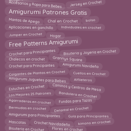
Accesorios y Ropa para Bebes
Jersey en Crochet
Amigurumi Patrones Gratis
Mantas de Apego
bolso
Chal en Crochet
Individuales en crochet
Aplicaciones en ganchillo
Jumper en Crochet
Hogar
Free Patterns Amigurumi
Crochet para Principiantes
Bisuteria y Joyeria en Crochet
Grannys Square
Chalecos en crochet
Amigurumi Navideño
Crochet para Principantes
Colgantes de Plantas en Crochet
Cuellos en Crochet
Amigurumi Juguetes para Bebes
Alfileteros
Caminos y Centros de Mesa
Estuches en Crochet
Bandolera en Crochet
Los Mejores 25 Patrones
Agarraderas en crochet
Fundas para Tazas
Delantal en Crochet
Bermudas en crochet
Amigurumi para Principiantes
Guía para Principiantes
Crochet Navidadeño
kimono en crochet
Mascotas
Flores en crochet
Bisutería en Crochet