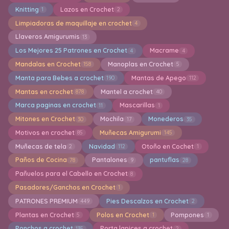
Knitting
Lazos en Crochet
1
2
Limpiadoras de maquillaje en crochet
4
Llaveros Amigurumis
13
Los Mejores 25 Patrones en Crochet
Macrame
4
4
Mandalas en Crochet
Manoplas en Crochet
158
5
Manta para Bebes a crochet
Mantas de Apego
190
112
Mantas en crochet
Mantel a crochet
878
40
Marca paginas en crochet
Mascarillas
11
1
Mitones en Crochet
Mochila
Monederos
30
17
35
Motivos en crochet
Muñecas Amigurumi
85
145
Muñecas de tela
Navidad
Otoño en Cochet
2
112
1
Paños de Cocina
Pantalones
pantuflas
78
9
28
Pañuelos para el Cabello en Crochet
8
Pasadores/Ganchos en Crochet
1
PATRONES PREMIUM
Pies Descalzos en Crochet
449
2
Plantas en Crochet
Polos en Crochet
Pompones
5
1
1
Ponchos a crochet
Porta lapices a crochet
135
2