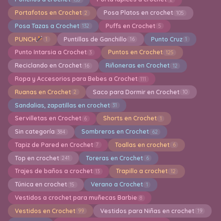
Portafotos en Crochet
Posa Platos en crochet
2
105
Posa Tazas a Crochet
Puffs en Crochet
132
5
PUNCH
Puntillas de Ganchillo
Punto Cruz
1
16
1
Punto Intarsia a Crochet
Puntos en Crochet
3
125
Reciclando en Crochet
Riñoneras en Crochet
16
12
Ropa y Accesorios para Bebes a Crochet
111
Ruanas en Crochet
Saco para Dormir en Crochet
2
10
Sandalias, zapatillas en crochet
31
Servilletas en Crochet
Shorts en Crochet
6
1
Sin categoría
Sombreros en Crochet
384
62
Tapiz de Pared en Crochet
Toallas en crochet
7
6
Top en crochet
Toreras en Crochet
241
6
Trajes de baños a crochet
Trapillo a crochet
13
12
Túnica en crochet
Verano a Crochet
15
1
Vestidos a crochet para muñecas Barbie
8
Vestidos en Crochet
Vestidos para Niñas en crochet
99
19