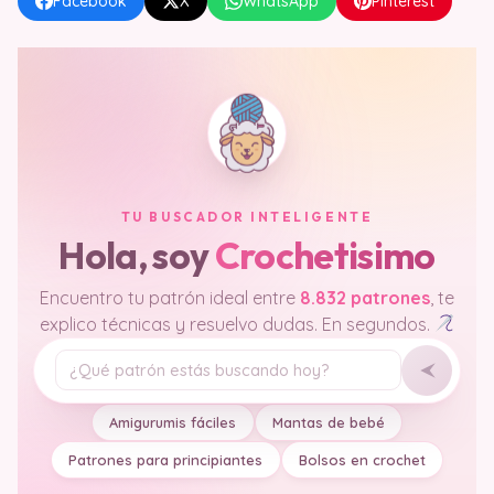
Facebook
X
WhatsApp
Pinterest
TU BUSCADOR INTELIGENTE
Hola, soy
Crochetisimo
Encuentro tu patrón ideal entre
8.832 patrones
, te
explico técnicas y resuelvo dudas. En segundos.
Tu pregunta
Amigurumis fáciles
Mantas de bebé
Patrones para principiantes
Bolsos en crochet