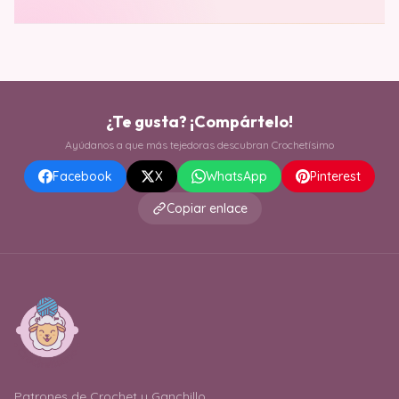
¿Te gusta? ¡Compártelo!
Ayúdanos a que más tejedoras descubran Crochetísimo
Facebook
X
WhatsApp
Pinterest
Copiar enlace
Patrones de Crochet y Ganchillo