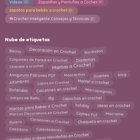
Videos
Zapatillas y Pantuflas a Cochet
20
41
zapatos para bebés a crochet
36
Crochet Inteligente Consejos y Técnicas
21
Nube de etiquetas
Decoración en Crochet
Bikinis
Bordados
Colgantes de Pared en Crochet
Diademas
Mantas a Crochet
Chandal a crochet
Amigurumi Patrones PDF
Mascarillas
blog
Guantes
Alfombras
Mantel a crochet
Lazos en Crochet
Calcetines en crochet
Marcapaginas
Bufandas
Juegos de Baño
Capuchas en crochet
diy
Mantas para Bebes a Crochet
Ideas en crochet
holiday
Marcos Decorativos en Crochet
Cojines Puf
Macrame
Corazones a Crochet
Chaqueta en crochet
Bolero
Calentadores
Cazadora
Amigurumis e Ideas Navideñas en Crochet