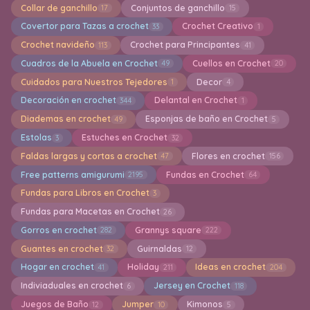
Collar de ganchillo
Conjuntos de ganchillo
17
15
Covertor para Tazas a crochet
Crochet Creativo
33
1
Crochet navideño
Crochet para Principantes
113
41
Cuadros de la Abuela en Crochet
Cuellos en Crochet
49
20
Cuidados para Nuestros Tejedores
Decor
1
4
Decoración en crochet
Delantal en Crochet
344
1
Diademas en crochet
Esponjas de baño en Crochet
49
5
Estolas
Estuches en Crochet
3
32
Faldas largas y cortas a crochet
Flores en crochet
47
156
Free patterns amigurumi
Fundas en Crochet
2195
64
Fundas para Libros en Crochet
3
Fundas para Macetas en Crochet
26
Gorros en crochet
Grannys square
282
222
Guantes en crochet
Guirnaldas
32
12
Hogar en crochet
Holiday
Ideas en crochet
41
211
204
Indiviaduales en crochet
Jersey en Crochet
6
118
Juegos de Baño
Jumper
Kimonos
12
10
5