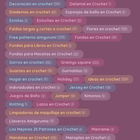
Decoración en crochet
Delantal en Crochet
344
1
Diademas en crochet
Esponjas de baño en Crochet
49
5
Estolas
Estuches en Crochet
3
32
Faldas largas y cortas a crochet
Flores en crochet
47
156
Free patterns amigurumi
Fundas en Crochet
2195
64
Fundas para Libros en Crochet
3
Fundas para Macetas en Crochet
26
Gorros en crochet
Grannys square
282
222
Guantes en crochet
Guirnaldas
32
12
Hogar en crochet
Holiday
Ideas en crochet
41
211
204
Indiviaduales en crochet
Jersey en Crochet
6
118
Juegos de Baño
Jumper
Kimonos
12
10
5
Knitting
Lazos en Crochet
1
2
Limpiadoras de maquillaje en crochet
4
Llaveros Amigurumis
13
Los Mejores 25 Patrones en Crochet
Macrame
4
4
Mandalas en Crochet
Manoplas en Crochet
158
5