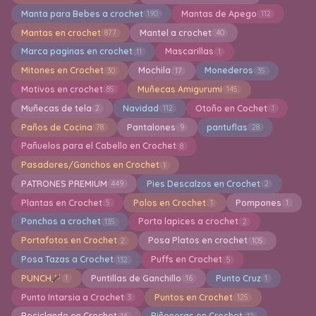
Manta para Bebes a crochet
Mantas de Apego
190
112
Mantas en crochet
Mantel a crochet
877
40
Marca paginas en crochet
Mascarillas
11
1
Mitones en Crochet
Mochila
Monederos
30
17
35
Motivos en crochet
Muñecas Amigurumi
85
145
Muñecas de tela
Navidad
Otoño en Cochet
2
112
1
Paños de Cocina
Pantalones
pantuflas
78
9
28
Pañuelos para el Cabello en Crochet
8
Pasadores/Ganchos en Crochet
1
PATRONES PREMIUM
Pies Descalzos en Crochet
449
2
Plantas en Crochet
Polos en Crochet
Pompones
5
1
1
Ponchos a crochet
Porta lapices a crochet
135
2
Portafotos en Crochet
Posa Platos en crochet
2
105
Posa Tazas a Crochet
Puffs en Crochet
132
5
PUNCH
Puntillas de Ganchillo
Punto Cruz
1
16
1
Punto Intarsia a Crochet
Puntos en Crochet
3
125
Reciclando en Crochet
Riñoneras en Crochet
16
12