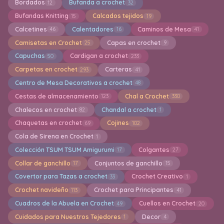
Bordados
Bufanda a crochet
12
32
Bufandas Knitting
Calcados tejidos
15
19
Calcetines
Calentadores
Caminos de Mesa
46
16
41
Camisetas en Crochet
Capas en crochet
25
9
Capuchas
Cardigan a crochet
50
233
Carpetas en crochet
Carteras
293
41
Centro de Mesa Decorativos a crochet
48
Cestas de almacenamiento
Chal a Crochet
123
330
Chalecos en crochet
Chandal a crochet
82
1
Chaquetas en crochet
Cojines
69
102
Cola de Sirena en Crochet
1
Colección TSUM TSUM Amigurumi
Colgantes
17
27
Collar de ganchillo
Conjuntos de ganchillo
17
15
Covertor para Tazas a crochet
Crochet Creativo
33
1
Crochet navideño
Crochet para Principantes
113
41
Cuadros de la Abuela en Crochet
Cuellos en Crochet
49
20
Cuidados para Nuestros Tejedores
Decor
1
4