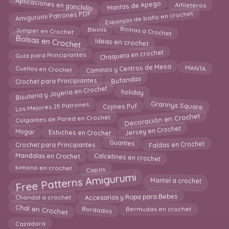
Aplicaciones en ganchillo
Mantas de Apego
Alfileteros
Esponjas de baño en crochet
Amigurumi Patrones PDF
Boinas a Crochet
Jumper en Crochet
Bikinis
Bolsas en Crochet
Ideas en crochet
Chaqueta en crochet
Guía para Principiantes
Caminos y Centros de Mesa
Cuellos en Crochet
MANTA
Bufandas
Crochet para Principiantes
Bisuteria y Joyeria en Crochet
holiday
Los Mejores 25 Patrones
Grannys Square
Cojines Puf
Decoración en Crochet
Colgantes de Pared en Crochet
Jersey en Crochet
Estuches en Crochet
Hogar
Faldas en Crochet
Guantes
Crochet para Principantes
Calcetines en crochet
Mandalas en Crochet
Capas
kimono en crochet
Free Patterns Amigurumi
Mantel a crochet
Accesorios y Ropa para Bebes
Chandal a crochet
Bordados
Chal en Crochet
Bermudas en crochet
Cazadora