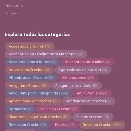
Mi cuenta
Buscar
Explora todas las categorías
Accesorios crochet
319
Accesorios en Crochet para Mascotas
57
Accesorios para bebes
Accesorios para niñas
62
61
Adornos en Crochet
Agarraderas en crochet
20
21
Alfombras en Crochet
Almohadones
99
248
Amigurumi Gnomo
Amigurumi Navideño
20
80
Amigurumi para Principiantes
Amigurumis
542
2494
Aplicaciones en crochet
Bandoleras en crochet
60
5
Bermudas
Bikinis en Crochet
3
27
Bisuteria y Joyeria en Crochet
Blusas crochet
89
111
Boinas en Crochet
Boleros
Bolsa en Crochet
12
14
844