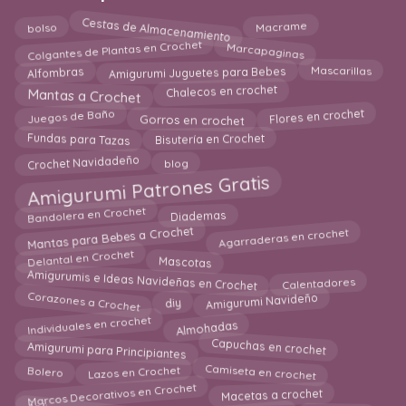
Cestas de Almacenamiento
bolso
Macrame
Colgantes de Plantas en Crochet
Marcapaginas
Amigurumi Juguetes para Bebes
Alfombras
Mascarillas
Mantas a Crochet
Chalecos en crochet
Gorros en crochet
Flores en crochet
Juegos de Baño
Fundas para Tazas
Bisutería en Crochet
Crochet Navidadeño
blog
Amigurumi Patrones Gratis
Bandolera en Crochet
Diademas
Mantas para Bebes a Crochet
Agarraderas en crochet
Delantal en Crochet
Mascotas
Amigurumis e Ideas Navideñas en Crochet
Calentadores
Corazones a Crochet
Amigurumi Navideño
diy
Almohadas
Individuales en crochet
Amigurumi para Principiantes
Capuchas en crochet
Camiseta en crochet
Lazos en Crochet
Bolero
Marcos Decorativos en Crochet
Macetas a crochet