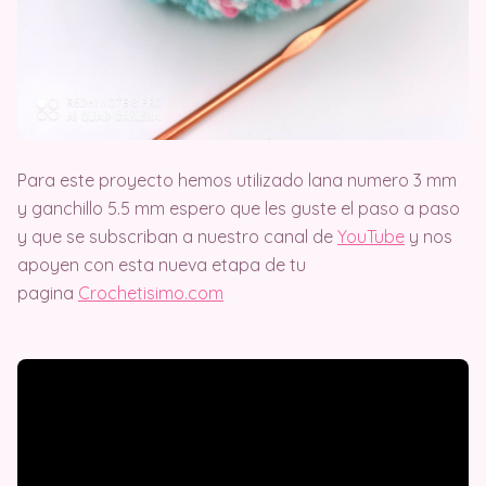
Para este proyecto hemos utilizado lana numero 3 mm
y ganchillo 5.5 mm espero que les guste el paso a paso
y que se subscriban a nuestro canal de
YouTube
y nos
apoyen con esta nueva etapa de tu
pagina
Crochetisimo.com