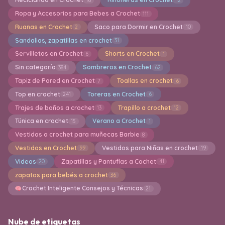
Ropa y Accesorios para Bebes a Crochet
111
Ruanas en Crochet
Saco para Dormir en Crochet
2
10
Sandalias, zapatillas en crochet
31
Servilletas en Crochet
Shorts en Crochet
6
1
Sin categoría
Sombreros en Crochet
384
62
Tapiz de Pared en Crochet
Toallas en crochet
7
6
Top en crochet
Toreras en Crochet
241
6
Trajes de baños a crochet
Trapillo a crochet
13
12
Túnica en crochet
Verano a Crochet
15
1
Vestidos a crochet para muñecas Barbie
8
Vestidos en Crochet
Vestidos para Niñas en crochet
99
19
Videos
Zapatillas y Pantuflas a Cochet
20
41
zapatos para bebés a crochet
36
Crochet Inteligente Consejos y Técnicas
21
Nube de etiquetas