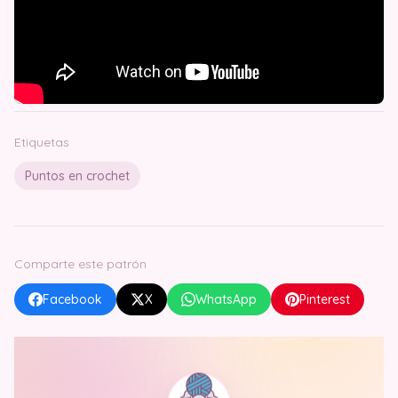
Etiquetas
Puntos en crochet
Comparte este patrón
Facebook
X
WhatsApp
Pinterest