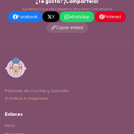
¿Te gusta? ¡Compártelo!
Ayúdanos a que más tejedoras descubran Crochetísimo
Facebook
X
WhatsApp
Pinterest
Copiar enlace
Patrones de Crochet y Ganchillo
El límite es tu imaginación
Enlaces
Inicio
Mi cuenta