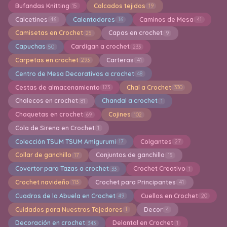
Bufandas Knitting
Calcados tejidos
15
19
Calcetines
Calentadores
Caminos de Mesa
46
16
41
Camisetas en Crochet
Capas en crochet
25
9
Capuchas
Cardigan a crochet
50
233
Carpetas en crochet
Carteras
293
41
Centro de Mesa Decorativos a crochet
48
Cestas de almacenamiento
Chal a Crochet
123
330
Chalecos en crochet
Chandal a crochet
81
1
Chaquetas en crochet
Cojines
69
102
Cola de Sirena en Crochet
1
Colección TSUM TSUM Amigurumi
Colgantes
17
27
Collar de ganchillo
Conjuntos de ganchillo
17
15
Covertor para Tazas a crochet
Crochet Creativo
33
1
Crochet navideño
Crochet para Principantes
113
41
Cuadros de la Abuela en Crochet
Cuellos en Crochet
49
20
Cuidados para Nuestros Tejedores
Decor
1
4
Decoración en crochet
Delantal en Crochet
343
1