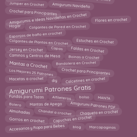
Amigurumi Navideño
Jumper en Crochet
Crochet para Principantes
Amigurumis e Ideas Navideñas en Crochet
Flores en crochet
Hogar
Colgantes de Pared en Crochet
Esponjas de baño en crochet
Colgantes de Plantas en Crochet
Estuches en Crochet
Faldas en Crochet
Capas
Jersey en Crochet
Boinas a Crochet
Caminos y Centros de Mesa
Mantas a Crochet
Bandolera en Crochet
Los Mejores 25 Patrones
Crochet para Principiantes
Calcetines en crochet
diy
Macetas a crochet
Amigurumi Patrones Gratis
bolso
Alfileteros
MANTA
Fundas para Tazas
Amigurumi Patrones PDF
Bolero
Mantas de Apego
Chandal a crochet
Almohadas
Chaqueta en crochet
Capuchas en crochet
Gorros en crochet
Accesorios y Ropa para Bebes
blog
Marcapaginas