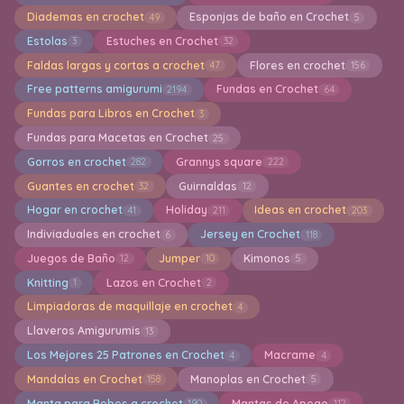
Diademas en crochet
Esponjas de baño en Crochet
49
5
Estolas
Estuches en Crochet
3
32
Faldas largas y cortas a crochet
Flores en crochet
47
156
Free patterns amigurumi
Fundas en Crochet
2194
64
Fundas para Libros en Crochet
3
Fundas para Macetas en Crochet
25
Gorros en crochet
Grannys square
282
222
Guantes en crochet
Guirnaldas
32
12
Hogar en crochet
Holiday
Ideas en crochet
41
211
203
Indiviaduales en crochet
Jersey en Crochet
6
118
Juegos de Baño
Jumper
Kimonos
12
10
5
Knitting
Lazos en Crochet
1
2
Limpiadoras de maquillaje en crochet
4
Llaveros Amigurumis
13
Los Mejores 25 Patrones en Crochet
Macrame
4
4
Mandalas en Crochet
Manoplas en Crochet
158
5
Manta para Bebes a crochet
Mantas de Apego
190
112