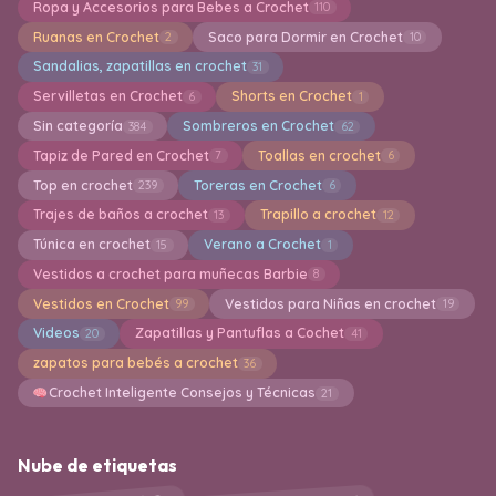
Ropa y Accesorios para Bebes a Crochet
110
Ruanas en Crochet
Saco para Dormir en Crochet
2
10
Sandalias, zapatillas en crochet
31
Servilletas en Crochet
Shorts en Crochet
6
1
Sin categoría
Sombreros en Crochet
384
62
Tapiz de Pared en Crochet
Toallas en crochet
7
6
Top en crochet
Toreras en Crochet
239
6
Trajes de baños a crochet
Trapillo a crochet
13
12
Túnica en crochet
Verano a Crochet
15
1
Vestidos a crochet para muñecas Barbie
8
Vestidos en Crochet
Vestidos para Niñas en crochet
99
19
Videos
Zapatillas y Pantuflas a Cochet
20
41
zapatos para bebés a crochet
36
Crochet Inteligente Consejos y Técnicas
21
Nube de etiquetas