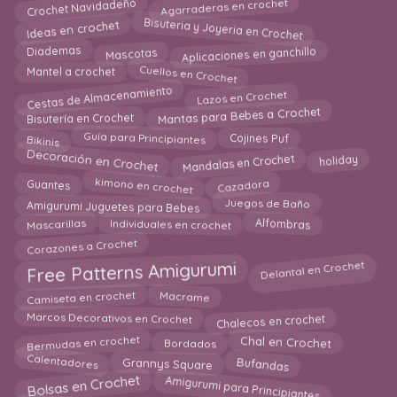
Agarraderas en crochet
Crochet Navidadeño
Bisuteria y Joyeria en Crochet
Ideas en crochet
Diademas
Aplicaciones en ganchillo
Mascotas
Cuellos en Crochet
Mantel a crochet
Cestas de Almacenamiento
Lazos en Crochet
Mantas para Bebes a Crochet
Bisutería en Crochet
Guía para Principiantes
Cojines Puf
Bikinis
Decoración en Crochet
Mandalas en Crochet
holiday
kimono en crochet
Guantes
Cazadora
Amigurumi Juguetes para Bebes
Juegos de Baño
Mascarillas
Individuales en crochet
Alfombras
Corazones a Crochet
Delantal en Crochet
Free Patterns Amigurumi
Camiseta en crochet
Macrame
Chalecos en crochet
Marcos Decorativos en Crochet
Chal en Crochet
Bermudas en crochet
Bordados
Bufandas
Grannys Square
Calentadores
Amigurumi para Principiantes
Bolsas en Crochet