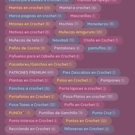
Mantas en crochet
Mantel a crochet
878
40
Marca paginas en crochet
Mascarillas
11
1
Mitones en Crochet
Mochila
Monederos
30
17
35
Motivos en crochet
Muñecas Amigurumi
85
145
Muñecas de tela
Navidad
Otoño en Cochet
2
112
1
Paños de Cocina
Pantalones
pantuflas
78
9
28
Pañuelos para el Cabello en Crochet
8
Pasadores/Ganchos en Crochet
1
PATRONES PREMIUM
Pies Descalzos en Crochet
449
2
Plantas en Crochet
Polos en Crochet
Pompones
5
1
1
Ponchos a crochet
Porta lapices a crochet
135
2
Portafotos en Crochet
Posa Platos en crochet
2
105
Posa Tazas a Crochet
Puffs en Crochet
132
5
PUNCH
Puntillas de Ganchillo
Punto Cruz
1
16
1
Punto Intarsia a Crochet
Puntos en Crochet
3
125
Reciclando en Crochet
Riñoneras en Crochet
16
12