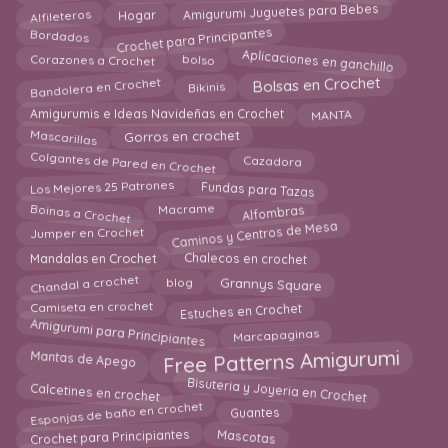
Amigurumi Juguetes para Bebes
Alfileteros
Hogar
Crochet para Principantes
Bordados
Aplicaciones en ganchillo
Corazones a Crochet
bolso
Bolsas en Crochet
Bandolera en Crochet
Bikinis
Amigurumis e Ideas Navideñas en Crochet
MANTA
Mascarillas
Gorros en crochet
Colgantes de Pared en Crochet
Cazadora
Los Mejores 25 Patrones
Fundas para Tazas
Boinas a Crochet
Alfombras
Macrame
Caminos y Centros de Mesa
Jumper en Crochet
Chalecos en crochet
Mandalas en Crochet
Chandal a crochet
Grannys Square
blog
Estuches en Crochet
Camiseta en crochet
Amigurumi para Principiantes
Marcapaginas
Mantas de Apego
Free Patterns Amigurumi
Bisuteria y Joyeria en Crochet
Calcetines en crochet
Esponjas de baño en crochet
Guantes
Mascotas
Crochet para Principiantes