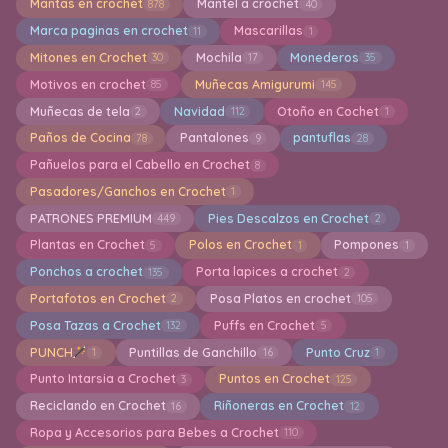
Mantas en crochet
Mantel a crochet
878
40
Marca paginas en crochet
Mascarillas
11
1
Mitones en Crochet
Mochila
Monederos
30
17
35
Motivos en crochet
Muñecas Amigurumi
85
145
Muñecas de tela
Navidad
Otoño en Cochet
2
112
1
Paños de Cocina
Pantalones
pantuflas
78
9
28
Pañuelos para el Cabello en Crochet
8
Pasadores/Ganchos en Crochet
1
PATRONES PREMIUM
Pies Descalzos en Crochet
449
2
Plantas en Crochet
Polos en Crochet
Pompones
5
1
1
Ponchos a crochet
Porta lapices a crochet
135
2
Portafotos en Crochet
Posa Platos en crochet
2
105
Posa Tazas a Crochet
Puffs en Crochet
132
5
PUNCH
Puntillas de Ganchillo
Punto Cruz
1
16
1
Punto Intarsia a Crochet
Puntos en Crochet
3
125
Reciclando en Crochet
Riñoneras en Crochet
16
12
Ropa y Accesorios para Bebes a Crochet
110