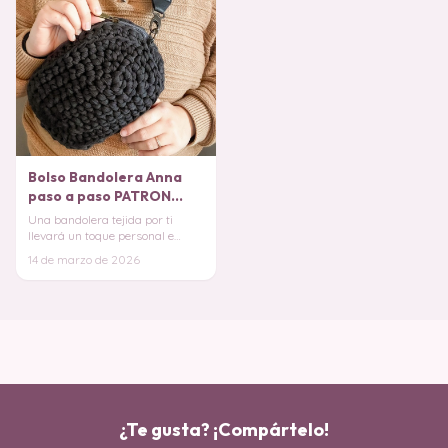
Bolso Bandolera Anna
paso a paso PATRON
GRATIS
Una bandolera tejida por ti
llevará un toque personal e
irrepetible, para regalos:
14 de marzo de 2026
cumpleaños, anive
¿Te gusta? ¡Compártelo!