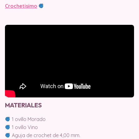
Crochetisimo
MATERIALES
1 ovillo Morado
1 ovillo Vino
Aguja de crochet de 4,00 mm.