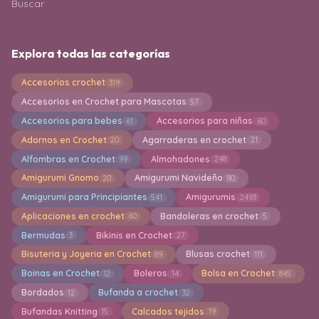
Buscar
Explora todas las categorías
Accesorios crochet
319
Accesorios en Crochet para Mascotas
57
Accesorios para bebes
Accesorios para niñas
61
60
Adornos en Crochet
Agarraderas en crochet
20
21
Alfombras en Crochet
Almohadones
99
248
Amigurumi Gnomo
Amigurumi Navideño
20
80
Amigurumi para Principiantes
Amigurumis
541
2493
Aplicaciones en crochet
Bandoleras en crochet
60
5
Bermudas
Bikinis en Crochet
3
27
Bisuteria y Joyeria en Crochet
Blusas crochet
89
111
Boinas en Crochet
Boleros
Bolsa en Crochet
12
14
845
Bordados
Bufanda a crochet
12
32
Bufandas Knitting
Calcados tejidos
15
19