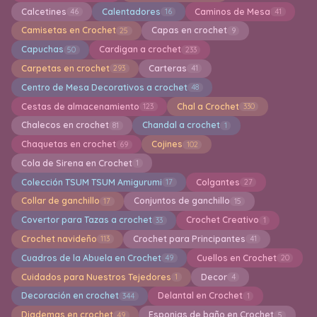
Calcetines
Calentadores
Caminos de Mesa
46
16
41
Camisetas en Crochet
Capas en crochet
25
9
Capuchas
Cardigan a crochet
50
233
Carpetas en crochet
Carteras
293
41
Centro de Mesa Decorativos a crochet
48
Cestas de almacenamiento
Chal a Crochet
123
330
Chalecos en crochet
Chandal a crochet
81
1
Chaquetas en crochet
Cojines
69
102
Cola de Sirena en Crochet
1
Colección TSUM TSUM Amigurumi
Colgantes
17
27
Collar de ganchillo
Conjuntos de ganchillo
17
15
Covertor para Tazas a crochet
Crochet Creativo
33
1
Crochet navideño
Crochet para Principantes
113
41
Cuadros de la Abuela en Crochet
Cuellos en Crochet
49
20
Cuidados para Nuestros Tejedores
Decor
1
4
Decoración en crochet
Delantal en Crochet
344
1
Diademas en crochet
Esponjas de baño en Crochet
49
5