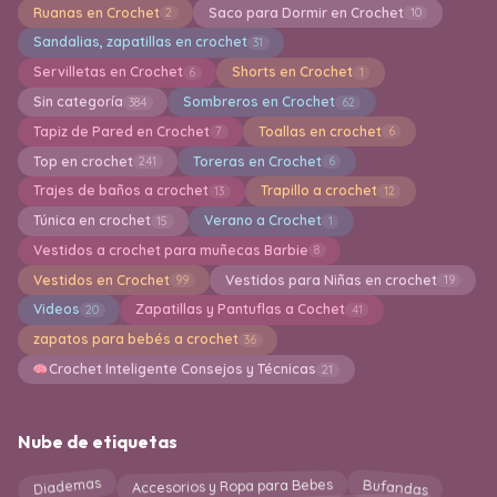
Ruanas en Crochet
Saco para Dormir en Crochet
2
10
Sandalias, zapatillas en crochet
31
Servilletas en Crochet
Shorts en Crochet
6
1
Sin categoría
Sombreros en Crochet
384
62
Tapiz de Pared en Crochet
Toallas en crochet
7
6
Top en crochet
Toreras en Crochet
241
6
Trajes de baños a crochet
Trapillo a crochet
13
12
Túnica en crochet
Verano a Crochet
15
1
Vestidos a crochet para muñecas Barbie
8
Vestidos en Crochet
Vestidos para Niñas en crochet
99
19
Videos
Zapatillas y Pantuflas a Cochet
20
41
zapatos para bebés a crochet
36
Crochet Inteligente Consejos y Técnicas
21
Nube de etiquetas
Accesorios y Ropa para Bebes
Bufandas
Diademas