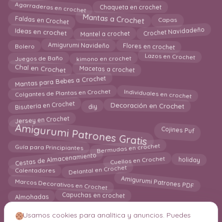
Agarraderas en crochet
Chaqueta en crochet
Mantas a Crochet
Faldas en Crochet
Capas
Ideas en crochet
Crochet Navidadeño
Mantel a crochet
Flores en crochet
Amigurumi Navideño
Bolero
Lazos en Crochet
kimono en crochet
Juegos de Baño
Chal en Crochet
Macetas a crochet
Mantas para Bebes a Crochet
Individuales en crochet
Colgantes de Plantas en Crochet
Bisutería en Crochet
diy
Decoración en Crochet
Jersey en Crochet
Amigurumi Patrones Gratis
Cojines Puf
Bermudas en crochet
Guía para Principiantes
Cestas de Almacenamiento
Cuellos en Crochet
holiday
Delantal en Crochet
Calentadores
Marcos Decorativos en Crochet
Amigurumi Patrones PDF
Almohadas
Capuchas en crochet
Usamos cookies para analítica y anuncios. Puedes