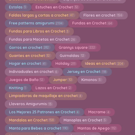
Estolas
Estuches en Crochet
3
32
Faldas largas y cortas a crochet
Flores en crochet
47
156
Free patterns amigurumi
Fundas en Crochet
2194
64
Fundas para Libros en Crochet
3
Fundas para Macetas en Crochet
26
Gorros en crochet
Grannys square
282
222
Guantes en crochet
Guirnaldas
32
12
Hogar en crochet
Holiday
Ideas en crochet
41
211
204
Indiviaduales en crochet
Jersey en Crochet
6
118
Juegos de Baño
Jumper
Kimonos
12
10
5
Knitting
Lazos en Crochet
1
2
Limpiadoras de maquillaje en crochet
4
Llaveros Amigurumis
13
Los Mejores 25 Patrones en Crochet
Macrame
4
4
Mandalas en Crochet
Manoplas en Crochet
158
5
Manta para Bebes a crochet
Mantas de Apego
190
112