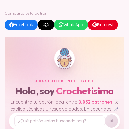
Comparte este patrón
Facebook
X
WhatsApp
Pinterest
TU BUSCADOR INTELIGENTE
Hola, soy
Crochetisimo
Encuentro tu patrón ideal entre
8.832 patrones
, te
explico técnicas y resuelvo dudas. En segundos.
Tu pregunta