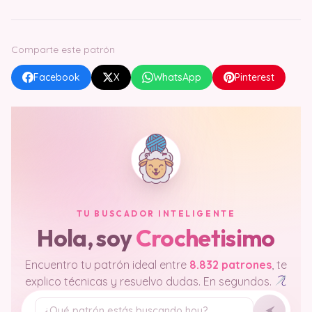
Comparte este patrón
Facebook
X
WhatsApp
Pinterest
TU BUSCADOR INTELIGENTE
Hola, soy
Crochetisimo
Encuentro tu patrón ideal entre
8.832 patrones
, te
explico técnicas y resuelvo dudas. En segundos.