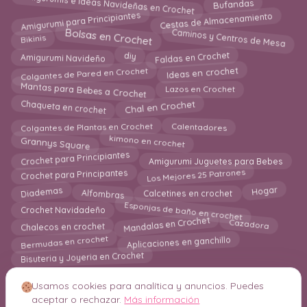
Amigurumis e Ideas Navideñas en Crochet
Bufandas
Amigurumi para Principiantes
Cestas de Almacenamiento
Caminos y Centros de Mesa
Bolsas en Crochet
Bikinis
Faldas en Crochet
diy
Amigurumi Navideño
Colgantes de Pared en Crochet
Ideas en crochet
Mantas para Bebes a Crochet
Lazos en Crochet
Chal en Crochet
Chaqueta en crochet
Colgantes de Plantas en Crochet
Calentadores
kimono en crochet
Grannys Square
Crochet para Principiantes
Amigurumi Juguetes para Bebes
Los Mejores 25 Patrones
Crochet para Principantes
Alfombras
Calcetines en crochet
Diademas
Hogar
Esponjas de baño en crochet
Crochet Navidadeño
Mandalas en Crochet
Cazadora
Chalecos en crochet
Aplicaciones en ganchillo
Bermudas en crochet
Bisuteria y Joyeria en Crochet
Usamos cookies para analítica y anuncios. Puedes
aceptar o rechazar.
Más información