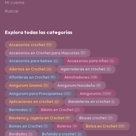
Mi cuenta
Buscar
Explora todas las categorías
Accesorios crochet
319
Accesorios en Crochet para Mascotas
57
Accesorios para bebes
Accesorios para niñas
62
61
Adornos en Crochet
Agarraderas en crochet
20
21
Alfombras en Crochet
Almohadones
99
248
Amigurumi Gnomo
Amigurumi Navideño
20
80
Amigurumi para Principiantes
Amigurumis
542
2494
Aplicaciones en crochet
Bandoleras en crochet
60
5
Bermudas
Bikinis en Crochet
3
27
Bisuteria y Joyeria en Crochet
Blusas crochet
89
111
Boinas en Crochet
Boleros
Bolsa en Crochet
12
14
845
Bordados
Bufanda a crochet
12
32