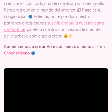
creaciones con cada uno de nuestros patrones gratis.
Recuerda que en el mundo del crochet, ¡El límite es tu
imaginación!
Además, no te pierdas nuestros
patrones gratis diarios
suscribiéndote a nuestro canal
de YouTube
. ¡Únete a nuestra comunidad de amantes
del crochet y comienza a crear!
Comencemos a crear Arte con nuestra manos
en
Crochetisimo