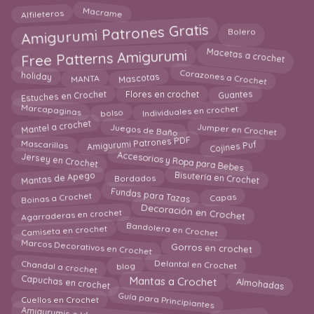
Alfileteros
Macrame
Amigurumi Patrones Gratis
Bolero
Free Patterns Amigurumi
Macetas a crochet
Mascotas
Corazones a Crochet
MANTA
holiday
Guantes
Estuches en Crochet
Flores en crochet
Individuales en crochet
Marcapaginas
bolso
Jumper en Crochet
Juegos de Baño
Mantel a crochet
Amigurumi Patrones PDF
Cojines Puf
Mascarillas
Accesorios y Ropa para Bebes
Jersey en Crochet
Bisutería en Crochet
Mantas de Apego
Bordados
Boinas a Crochet
Capas
Fundas para Tazas
Agarraderas en crochet
Decoración en Crochet
Bandolera en Crochet
Camiseta en crochet
Marcos Decorativos en Crochet
Gorros en crochet
Chandal a crochet
Delantal en Crochet
blog
Almohadas
Capuchas en crochet
Mantas a Crochet
Guía para Principiantes
Cuellos en Crochet