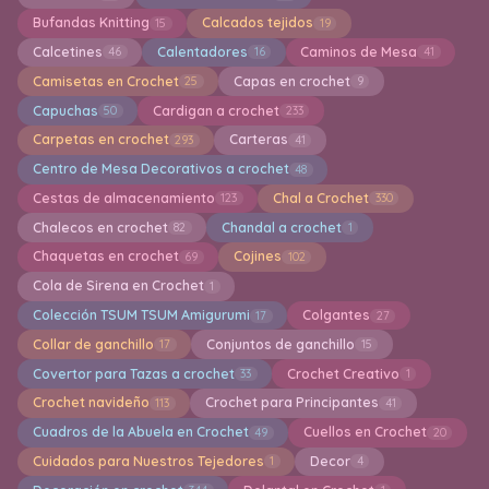
Bufandas Knitting
Calcados tejidos
15
19
Calcetines
Calentadores
Caminos de Mesa
46
16
41
Camisetas en Crochet
Capas en crochet
25
9
Capuchas
Cardigan a crochet
50
233
Carpetas en crochet
Carteras
293
41
Centro de Mesa Decorativos a crochet
48
Cestas de almacenamiento
Chal a Crochet
123
330
Chalecos en crochet
Chandal a crochet
82
1
Chaquetas en crochet
Cojines
69
102
Cola de Sirena en Crochet
1
Colección TSUM TSUM Amigurumi
Colgantes
17
27
Collar de ganchillo
Conjuntos de ganchillo
17
15
Covertor para Tazas a crochet
Crochet Creativo
33
1
Crochet navideño
Crochet para Principantes
113
41
Cuadros de la Abuela en Crochet
Cuellos en Crochet
49
20
Cuidados para Nuestros Tejedores
Decor
1
4