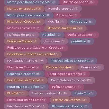
Manta para Bebes a crochet
Mantas de Apego
190
112
Mantas en crochet
Mantel a crochet
878
40
Marca paginas en crochet
Mascarillas
11
1
Mitones en Crochet
Mochila
Monederos
30
17
35
Motivos en crochet
Muñecas Amigurumi
85
145
Muñecas de tela
Navidad
Otoño en Cochet
2
112
1
Paños de Cocina
Pantalones
pantuflas
78
9
28
Pañuelos para el Cabello en Crochet
8
Pasadores/Ganchos en Crochet
1
PATRONES PREMIUM
Pies Descalzos en Crochet
449
2
Plantas en Crochet
Polos en Crochet
Pompones
5
1
1
Ponchos a crochet
Porta lapices a crochet
135
2
Portafotos en Crochet
Posa Platos en crochet
2
105
Posa Tazas a Crochet
Puffs en Crochet
132
5
PUNCH
Puntillas de Ganchillo
Punto Cruz
1
16
1
Punto Intarsia a Crochet
Puntos en Crochet
3
125
Reciclando en Crochet
Riñoneras en Crochet
16
12