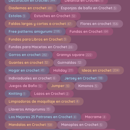
Decoración en crochet
Delantal en Crochet
344
1
Diademas en crochet
Esponjas de baño en Crochet
49
5
Estolas
Estuches en Crochet
3
32
Faldas largas y cortas a crochet
Flores en crochet
47
156
Free patterns amigurumi
Fundas en Crochet
2195
64
Fundas para Libros en Crochet
3
Fundas para Macetas en Crochet
26
Gorros en crochet
Grannys square
282
222
Guantes en crochet
Guirnaldas
32
12
Hogar en crochet
Holiday
Ideas en crochet
41
211
204
Indiviaduales en crochet
Jersey en Crochet
6
118
Juegos de Baño
Jumper
Kimonos
12
10
5
Knitting
Lazos en Crochet
1
2
Limpiadoras de maquillaje en crochet
4
Llaveros Amigurumis
13
Los Mejores 25 Patrones en Crochet
Macrame
4
4
Mandalas en Crochet
Manoplas en Crochet
158
5