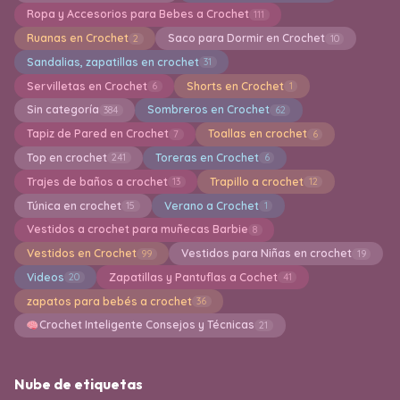
Ropa y Accesorios para Bebes a Crochet
111
Ruanas en Crochet
Saco para Dormir en Crochet
2
10
Sandalias, zapatillas en crochet
31
Servilletas en Crochet
Shorts en Crochet
6
1
Sin categoría
Sombreros en Crochet
384
62
Tapiz de Pared en Crochet
Toallas en crochet
7
6
Top en crochet
Toreras en Crochet
241
6
Trajes de baños a crochet
Trapillo a crochet
13
12
Túnica en crochet
Verano a Crochet
15
1
Vestidos a crochet para muñecas Barbie
8
Vestidos en Crochet
Vestidos para Niñas en crochet
99
19
Videos
Zapatillas y Pantuflas a Cochet
20
41
zapatos para bebés a crochet
36
Crochet Inteligente Consejos y Técnicas
21
Nube de etiquetas