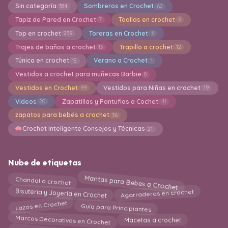
Sin categoría
Sombreros en Crochet
384
62
Tapiz de Pared en Crochet
Toallas en crochet
7
6
Top en crochet
Toreras en Crochet
239
6
Trajes de baños a crochet
Trapillo a crochet
13
12
Túnica en crochet
Verano a Crochet
15
1
Vestidos a crochet para muñecas Barbie
8
Vestidos en Crochet
Vestidos para Niñas en crochet
99
19
Videos
Zapatillas y Pantuflas a Cochet
20
41
zapatos para bebés a crochet
36
Crochet Inteligente Consejos y Técnicas
21
Nube de etiquetas
Mantas para Bebes a Crochet
Chandal a crochet
Bisuteria y Joyeria en Crochet
Agarraderas en crochet
Guía para Principiantes
Lazos en Crochet
Marcos Decorativos en Crochet
Macetas a crochet