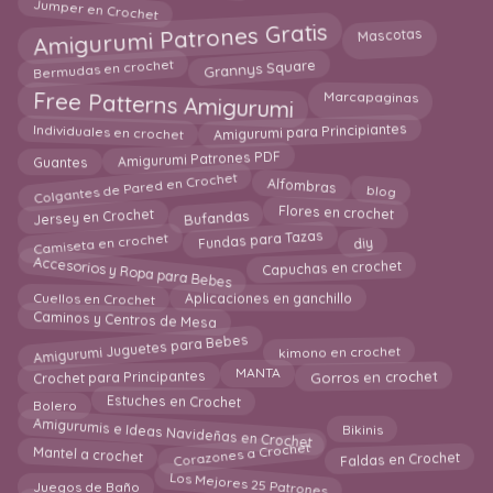
Jumper en Crochet
Amigurumi Patrones Gratis
Mascotas
Bermudas en crochet
Grannys Square
Free Patterns Amigurumi
Marcapaginas
Amigurumi para Principiantes
Individuales en crochet
Amigurumi Patrones PDF
Guantes
Colgantes de Pared en Crochet
blog
Alfombras
Bufandas
Flores en crochet
Jersey en Crochet
Camiseta en crochet
diy
Fundas para Tazas
Accesorios y Ropa para Bebes
Capuchas en crochet
Cuellos en Crochet
Aplicaciones en ganchillo
Caminos y Centros de Mesa
Amigurumi Juguetes para Bebes
kimono en crochet
Crochet para Principantes
Gorros en crochet
MANTA
Estuches en Crochet
Bolero
Amigurumis e Ideas Navideñas en Crochet
Bikinis
Corazones a Crochet
Mantel a crochet
Faldas en Crochet
Los Mejores 25 Patrones
Juegos de Baño