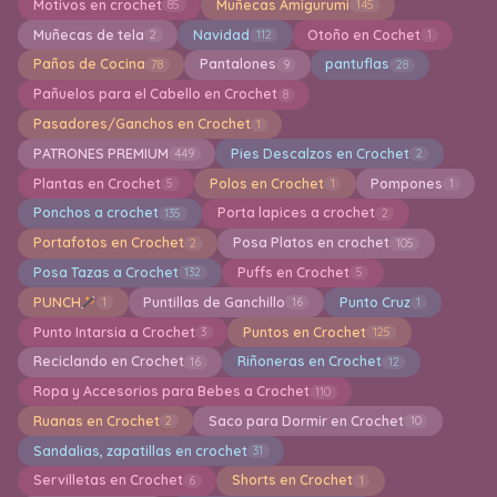
Motivos en crochet
Muñecas Amigurumi
85
145
Muñecas de tela
Navidad
Otoño en Cochet
2
112
1
Paños de Cocina
Pantalones
pantuflas
78
9
28
Pañuelos para el Cabello en Crochet
8
Pasadores/Ganchos en Crochet
1
PATRONES PREMIUM
Pies Descalzos en Crochet
449
2
Plantas en Crochet
Polos en Crochet
Pompones
5
1
1
Ponchos a crochet
Porta lapices a crochet
135
2
Portafotos en Crochet
Posa Platos en crochet
2
105
Posa Tazas a Crochet
Puffs en Crochet
132
5
PUNCH
Puntillas de Ganchillo
Punto Cruz
1
16
1
Punto Intarsia a Crochet
Puntos en Crochet
3
125
Reciclando en Crochet
Riñoneras en Crochet
16
12
Ropa y Accesorios para Bebes a Crochet
110
Ruanas en Crochet
Saco para Dormir en Crochet
2
10
Sandalias, zapatillas en crochet
31
Servilletas en Crochet
Shorts en Crochet
6
1