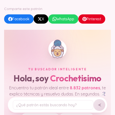
Comparte este patrón
Facebook
X
WhatsApp
Pinterest
TU BUSCADOR INTELIGENTE
Hola, soy
Crochetisimo
Encuentro tu patrón ideal entre
8.832 patrones
, te
explico técnicas y resuelvo dudas. En segundos.
Tu pregunta