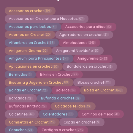
Accesorios crochet
319
Accesorios en Crochet para Mascotas
57
Accesorios para bebes
Accesorios para niñas
61
60
Adornos en Crochet
Agarraderas en crochet
20
21
Alfombras en Crochet
Almohadones
99
248
Amigurumi Gnomo
Amigurumi Navideño
20
80
Amigurumi para Principiantes
Amigurumis
541
2493
Aplicaciones en crochet
Bandoleras en crochet
60
5
Bermudas
Bikinis en Crochet
3
27
Bisuteria y Joyeria en Crochet
Blusas crochet
89
111
Boinas en Crochet
Boleros
Bolsa en Crochet
12
14
845
Bordados
Bufanda a crochet
12
32
Bufandas Knitting
Calcados tejidos
15
19
Calcetines
Calentadores
Caminos de Mesa
46
16
41
Camisetas en Crochet
Capas en crochet
25
9
Capuchas
Cardigan a crochet
50
233