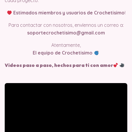
cada proyecto.
Estimados miembros y usuarios de Crochetisimo
!
Para contactar con nosotros, envíennos un correo a:
soportecrochetisimo@gmail.com
Atentamente,
El equipo de Crochetisimo
Videos paso a paso, hechos para ti con amor