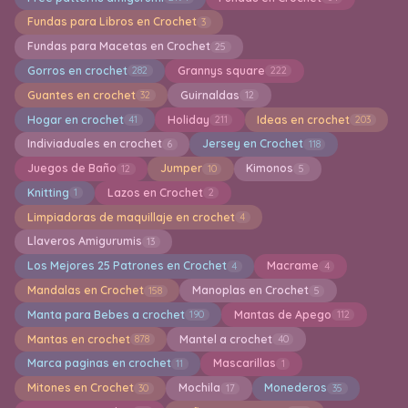
Fundas para Libros en Crochet
3
Fundas para Macetas en Crochet
25
Gorros en crochet
Grannys square
282
222
Guantes en crochet
Guirnaldas
32
12
Hogar en crochet
Holiday
Ideas en crochet
41
211
203
Indiviaduales en crochet
Jersey en Crochet
6
118
Juegos de Baño
Jumper
Kimonos
12
10
5
Knitting
Lazos en Crochet
1
2
Limpiadoras de maquillaje en crochet
4
Llaveros Amigurumis
13
Los Mejores 25 Patrones en Crochet
Macrame
4
4
Mandalas en Crochet
Manoplas en Crochet
158
5
Manta para Bebes a crochet
Mantas de Apego
190
112
Mantas en crochet
Mantel a crochet
878
40
Marca paginas en crochet
Mascarillas
11
1
Mitones en Crochet
Mochila
Monederos
30
17
35