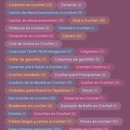
Carpetas en crochet
Carteras
293
41
Centro de Mesa Decorativos a crochet
48
Cestas de almacenamiento
Chal a Crochet
123
330
Chalecos en crochet
Chandal a crochet
81
1
Chaquetas en crochet
Cojines
69
102
Cola de Sirena en Crochet
1
Colección TSUM TSUM Amigurumi
Colgantes
17
27
Collar de ganchillo
Conjuntos de ganchillo
17
15
Covertor para Tazas a crochet
Crochet Creativo
33
1
Crochet navideño
Crochet para Principantes
113
41
Cuadros de la Abuela en Crochet
Cuellos en Crochet
49
20
Cuidados para Nuestros Tejedores
Decor
1
4
Decoración en crochet
Delantal en Crochet
343
1
Diademas en crochet
Esponjas de baño en Crochet
49
5
Estolas
Estuches en Crochet
3
32
Faldas largas y cortas a crochet
Flores en crochet
47
156
Free patterns amigurumi
Fundas en Crochet
2194
64