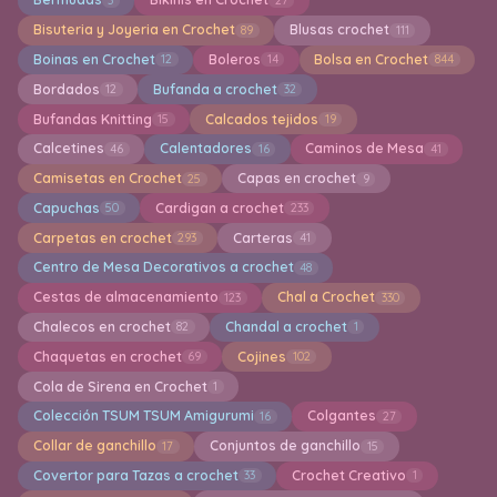
Bisuteria y Joyeria en Crochet
Blusas crochet
89
111
Boinas en Crochet
Boleros
Bolsa en Crochet
12
14
844
Bordados
Bufanda a crochet
12
32
Bufandas Knitting
Calcados tejidos
15
19
Calcetines
Calentadores
Caminos de Mesa
46
16
41
Camisetas en Crochet
Capas en crochet
25
9
Capuchas
Cardigan a crochet
50
233
Carpetas en crochet
Carteras
293
41
Centro de Mesa Decorativos a crochet
48
Cestas de almacenamiento
Chal a Crochet
123
330
Chalecos en crochet
Chandal a crochet
82
1
Chaquetas en crochet
Cojines
69
102
Cola de Sirena en Crochet
1
Colección TSUM TSUM Amigurumi
Colgantes
16
27
Collar de ganchillo
Conjuntos de ganchillo
17
15
Covertor para Tazas a crochet
Crochet Creativo
33
1