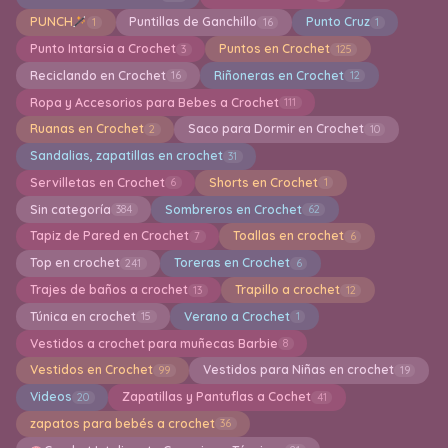
PUNCH
Puntillas de Ganchillo
Punto Cruz
1
16
1
Punto Intarsia a Crochet
Puntos en Crochet
3
125
Reciclando en Crochet
Riñoneras en Crochet
16
12
Ropa y Accesorios para Bebes a Crochet
111
Ruanas en Crochet
Saco para Dormir en Crochet
2
10
Sandalias, zapatillas en crochet
31
Servilletas en Crochet
Shorts en Crochet
6
1
Sin categoría
Sombreros en Crochet
384
62
Tapiz de Pared en Crochet
Toallas en crochet
7
6
Top en crochet
Toreras en Crochet
241
6
Trajes de baños a crochet
Trapillo a crochet
13
12
Túnica en crochet
Verano a Crochet
15
1
Vestidos a crochet para muñecas Barbie
8
Vestidos en Crochet
Vestidos para Niñas en crochet
99
19
Videos
Zapatillas y Pantuflas a Cochet
20
41
zapatos para bebés a crochet
36