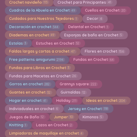
Crochet navideño
Crochet para Principantes
113
41
Cuadros de la Abuela en Crochet
Cuellos en Crochet
49
20
Cuidados para Nuestros Tejedores
Decor
1
4
Decoración en crochet
Delantal en Crochet
344
1
Diademas en crochet
Esponjas de baño en Crochet
49
5
Estolas
Estuches en Crochet
3
32
Faldas largas y cortas a crochet
Flores en crochet
47
156
Free patterns amigurumi
Fundas en Crochet
2194
64
Fundas para Libros en Crochet
3
Fundas para Macetas en Crochet
26
Gorros en crochet
Grannys square
282
222
Guantes en crochet
Guirnaldas
32
12
Hogar en crochet
Holiday
Ideas en crochet
41
211
204
Indiviaduales en crochet
Jersey en Crochet
6
118
Juegos de Baño
Jumper
Kimonos
12
10
5
Knitting
Lazos en Crochet
1
2
Limpiadoras de maquillaje en crochet
4