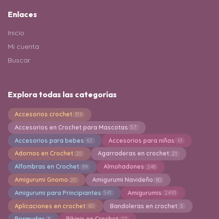
Enlaces
Inicio
Mi cuenta
Buscar
Explora todas las categorías
Accesorios crochet
319
Accesorios en Crochet para Mascotas
57
Accesorios para bebes
Accesorios para niñas
62
61
Adornos en Crochet
Agarraderas en crochet
20
21
Alfombras en Crochet
Almohadones
99
248
Amigurumi Gnomo
Amigurumi Navideño
20
80
Amigurumi para Principiantes
Amigurumis
541
2493
Aplicaciones en crochet
Bandoleras en crochet
60
5
Bermudas
Bikinis en Crochet
3
27