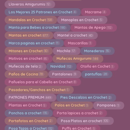
Llaveros Amigurumis
12
Los Mejores 25 Patrones en Crochet
Macrame
4
4
Mandalas en Crochet
Manoplas en Crochet
158
5
Manta para Bebes a crochet
Mantas de Apego
190
112
Mantas en crochet
Mantel a crochet
877
40
Marca paginas en crochet
Mascarillas
11
1
Mitones en Crochet
Mochila
Monederos
30
17
35
Motivos en crochet
Muñecas Amigurumi
85
144
Muñecas de tela
Navidad
Otoño en Cochet
2
112
1
Paños de Cocina
Pantalones
pantuflas
78
9
28
Pañuelos para el Cabello en Crochet
8
Pasadores/Ganchos en Crochet
1
PATRONES PREMIUM
Pies Descalzos en Crochet
449
2
Plantas en Crochet
Polos en Crochet
Pompones
5
1
1
Ponchos a crochet
Porta lapices a crochet
135
2
Portafotos en Crochet
Posa Platos en crochet
2
105
Posa Tazas a Crochet
Puffs en Crochet
132
5