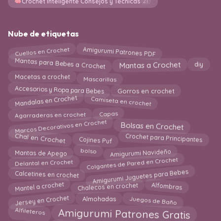
Crochet Inteligente Consejos y Técnicas
21
Nube de etiquetas
Amigurumi Patrones PDF
Cuellos en Crochet
Mantas para Bebes a Crochet
Mantas a Crochet
diy
Mascarillas
Macetas a crochet
Gorros en crochet
Accesorios y Ropa para Bebes
Mandalas en Crochet
Camiseta en crochet
Capas
Agarraderas en crochet
Marcos Decorativos en Crochet
Bolsas en Crochet
Chal en Crochet
Crochet para Principantes
Cojines Puf
Amigurumi Navideño
bolso
Mantas de Apego
Colgantes de Pared en Crochet
Delantal en Crochet
Amigurumi Juguetes para Bebes
Calcetines en crochet
Mantel a crochet
Alfombras
Chalecos en crochet
Jersey en Crochet
Juegos de Baño
Almohadas
Amigurumi Patrones Gratis
Alfileteros