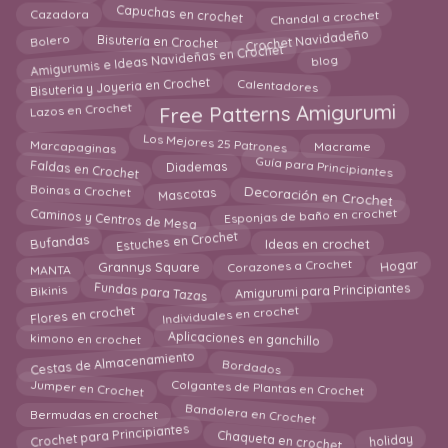
Capuchas en crochet
Chandal a crochet
Cazadora
Crochet Navidadeño
Bisutería en Crochet
Bolero
Amigurumis e Ideas Navideñas en Crochet
blog
Bisuteria y Joyeria en Crochet
Calentadores
Lazos en Crochet
Free Patterns Amigurumi
Los Mejores 25 Patrones
Marcapaginas
Macrame
Faldas en Crochet
Guía para Principiantes
Diademas
Decoración en Crochet
Mascotas
Boinas a Crochet
Caminos y Centros de Mesa
Esponjas de baño en crochet
Estuches en Crochet
Bufandas
Ideas en crochet
Corazones a Crochet
Hogar
MANTA
Grannys Square
Fundas para Tazas
Amigurumi para Principiantes
Bikinis
Individuales en crochet
Flores en crochet
Aplicaciones en ganchillo
kimono en crochet
Cestas de Almacenamiento
Bordados
Jumper en Crochet
Colgantes de Plantas en Crochet
Bandolera en Crochet
Bermudas en crochet
Chaqueta en crochet
Crochet para Principiantes
holiday